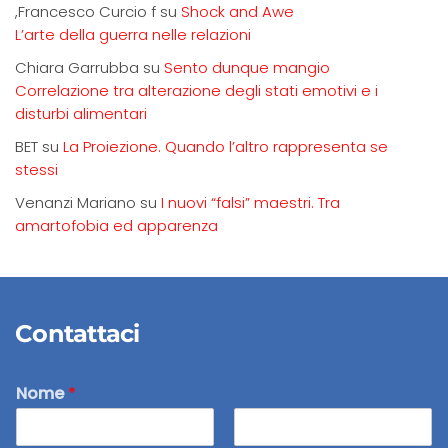
,Francesco Curcio f
su
Shock and Awe
L’arte della guerra nelle relazioni
Chiara Garrubba
su
Sento dunque mangio
Correlazione tra alterazione degli stati emotivi e i
disturbi alimentari
BET
su
La Proiezione. Quando l’altro rappresenta se
stessi
Venanzi Mariano
su
I nuovi “falsi” maestri. Tra
amartofobia ed apparenza
Contattaci
Nome
*