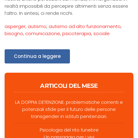
realtà impossibili da percepire altrimenti senza essere
l’altro. In sintesi, ci rende ricchi.
asperger
,
autismo
,
autismo ad alto funzionamento
,
bisogno
,
comunicazione
,
psicoterapia
,
sociale
Continua a leggere
ARTICOLI DEL MESE
LA DOPPIA DETENZIONE: problematiche correnti e
potenziali sfide per il futuro delle persone
transgender in istituti penitenziari.
Psicologia del rito funebre
Un passaggio per i vivi