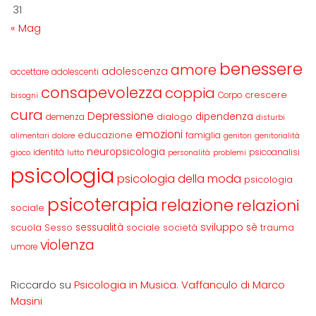
31
« Mag
benessere
amore
adolescenza
accettare
adolescenti
consapevolezza
coppia
crescere
Corpo
bisogni
cura
Depressione
dipendenza
dialogo
demenza
disturbi
emozioni
educazione
famiglia
alimentari
dolore
genitori
genitorialità
neuropsicologia
identità
psicoanalisi
gioco
lutto
personalità
problemi
psicologia
psicologia della moda
psicologia
psicoterapia
relazione
relazioni
sociale
sviluppo
scuola
sessualità
sè
Sesso
sociale
società
trauma
violenza
umore
Riccardo
su
Psicologia in Musica. Vaffanculo di Marco
Masini