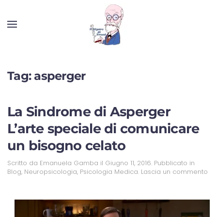
Tag:
asperger
La Sindrome di Asperger
L’arte speciale di comunicare
un bisogno celato
Scritto da
Emanuela Gamba
il
Giugno 11, 2016
. Pubblicato in
Blog
,
Neuropsicologia
,
Psicologia Medica
.
Lascia un commento