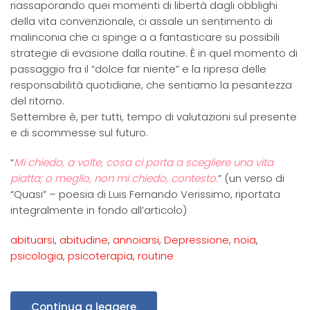
riassaporando quei momenti di libertà dagli obblighi
della vita convenzionale, ci assale un sentimento di
malinconia che ci spinge a a fantasticare su possibili
strategie di evasione dalla routine. È in quel momento di
passaggio fra il “dolce far niente” e la ripresa delle
responsabilità quotidiane, che sentiamo la pesantezza
del ritorno.
Settembre è, per tutti, tempo di valutazioni sul presente
e di scommesse sul futuro.
“
Mi chiedo, a volte, cosa ci porta a scegliere una vita
piatta; o meglio, non mi chiedo, contesto.
” (un verso di
“Quasi” – poesia di Luis Fernando Verissimo, riportata
integralmente in fondo all’articolo)
abituarsi
,
abitudine
,
annoiarsi
,
Depressione
,
noia
,
psicologia
,
psicoterapia
,
routine
Continua a leggere