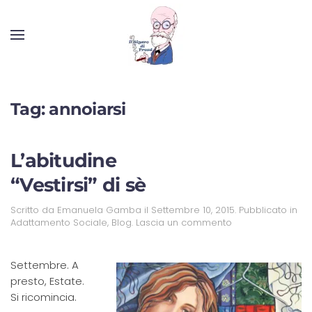
Tag:
annoiarsi
L’abitudine
“Vestirsi” di sè
Scritto da
Emanuela Gamba
il
Settembre 10, 2015
. Pubblicato in
Adattamento Sociale
,
Blog
.
Lascia un commento
Settembre. A
presto, Estate.
Si ricomincia.