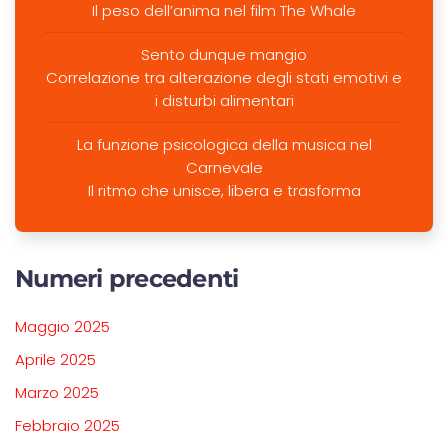
Il peso dell’anima nel film The Whale
Sento dunque mangio
Correlazione tra alterazione degli stati emotivi e
i disturbi alimentari
La funzione psicologica della musica nel
Carnevale
Il ritmo che unisce, libera e trasforma
Numeri precedenti
Maggio 2025
Aprile 2025
Marzo 2025
Febbraio 2025