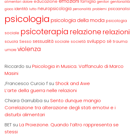
emozioni
educazione
famiglia
alimentari
dolore
genitori
genitorialità
neuropsicologia
identità
psicoanalisi
gioco
lutto
personalità
problemi
psicologia
psicologia della moda
psicologia
psicoterapia
relazione
relazioni
sociale
sviluppo
scuola
sessualità
sè
Sesso
sociale
società
trauma
violenza
umore
Riccardo
su
Psicologia in Musica. Vaffanculo di Marco
Masini
,Francesco Curcio f
su
Shock and Awe
L’arte della guerra nelle relazioni
Chiara Garrubba
su
Sento dunque mangio
Correlazione tra alterazione degli stati emotivi e i
disturbi alimentari
BET
su
La Proiezione. Quando l’altro rappresenta se
stessi