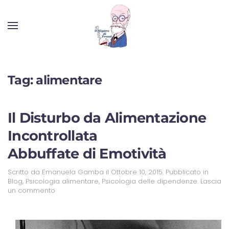
Tag:
alimentare
Il Disturbo da Alimentazione
Incontrollata
Abbuffate di Emotività
Scritto da
Emanuela Gamba
il
Ottobre 10, 2015
. Pubblicato in
Blog
,
Psicologia alimentare
,
Psicologia delle dipendenze
.
Lascia
un commento