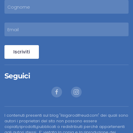
Iscriviti
Seguici
I contenuti presenti sul blog "ilsigarodifreud.com" dei quali sono
autori i proprietari del sito non possono essere
copiati,riprodotti,pubblicati o redistribuiti perché appartenenti
agli autori stessi. E’ vietata la copia e la riproduzione dei