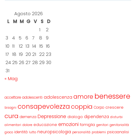
Agosto 2026
L
M
M
G
V
S
D
1
2
3
4
5
6
7
8
9
10
11
12
13
14
15
16
17
18
19
20
21
22
23
24
25
26
27
28
29
30
31
« Mag
benessere
amore
adolescenza
accettare
adolescenti
consapevolezza
coppia
crescere
Corpo
bisogni
cura
Depressione
dipendenza
dialogo
demenza
disturbi
emozioni
educazione
famiglia
alimentari
dolore
genitori
genitorialità
neuropsicologia
identità
psicoanalisi
gioco
lutto
personalità
problemi