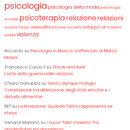
psicologia
psicologia della moda
psicologia
psicoterapia
relazione
relazioni
sociale
sviluppo
scuola
sessualità
sè
Sesso
sociale
società
trauma
violenza
umore
Riccardo
su
Psicologia in Musica. Vaffanculo di Marco
Masini
,Francesco Curcio f
su
Shock and Awe
L’arte della guerra nelle relazioni
Chiara Garrubba
su
Sento dunque mangio
Correlazione tra alterazione degli stati emotivi e i
disturbi alimentari
BET
su
La Proiezione. Quando l’altro rappresenta se
stessi
Venanzi Mariano
su
I nuovi “falsi” maestri. Tra
amartofobia ed apparenza