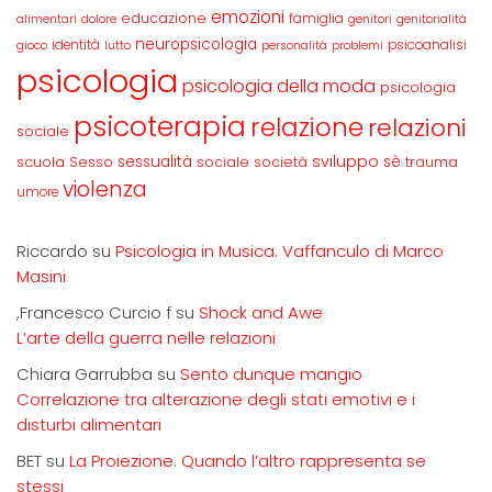
emozioni
educazione
famiglia
alimentari
dolore
genitori
genitorialità
neuropsicologia
identità
psicoanalisi
gioco
lutto
personalità
problemi
psicologia
psicologia della moda
psicologia
psicoterapia
relazione
relazioni
sociale
sviluppo
scuola
sessualità
sè
Sesso
sociale
società
trauma
violenza
umore
Riccardo
su
Psicologia in Musica. Vaffanculo di Marco
Masini
,Francesco Curcio f
su
Shock and Awe
L’arte della guerra nelle relazioni
Chiara Garrubba
su
Sento dunque mangio
Correlazione tra alterazione degli stati emotivi e i
disturbi alimentari
BET
su
La Proiezione. Quando l’altro rappresenta se
stessi