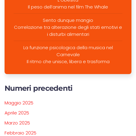
Il peso dell’anima nel film The Whale
Sento dunque mangio
Correlazione tra alterazione degli stati emotivi e
i disturbi alimentari
La funzione psicologica della musica nel
Carnevale
Il ritmo che unisce, libera e trasforma
Numeri precedenti
Maggio 2025
Aprile 2025
Marzo 2025
Febbraio 2025