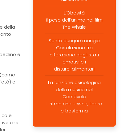
L’Obesità
Il peso dell’anima nel film
e della
The Whale
 tanto
Sento dunque mangio
Correlazione tra
declino e
alterazione degli stati
emotivi e i
disturbi alimentari
o (come
’età) e
La funzione psicologica
della musica nel
Carnevale
Il ritmo che unisce, libera
e trasforma
gico e
ative che
dei