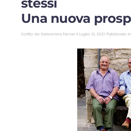
stessi
Una nuova prosp
Scritto da
Gelsomina Ferrari
il
Luglio 13, 2021
. Pubblicato i