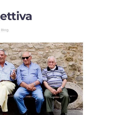
ettiva
n
Blog
.