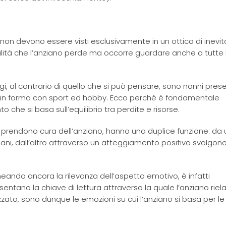
non devono essere visti esclusivamente in un ottica di inevit
tà che l’anziano perde ma occorre guardare anche a tutte le
gi, al contrario di quello che si può pensare, sono nonni presen
o in forma con sport ed hobby. Ecco perché è fondamentale
che si basa sull’equilibrio tra perdite e risorse.
i prendono cura dell’anziano, hanno una duplice funzione: da 
diani, dall’altro attraverso un atteggiamento positivo svolgon
eando ancora la rilevanza dell’aspetto emotivo, è infatti
tano la chiave di lettura attraverso la quale l’anziano riela
zzato, sono dunque le emozioni su cui l’anziano si basa per le