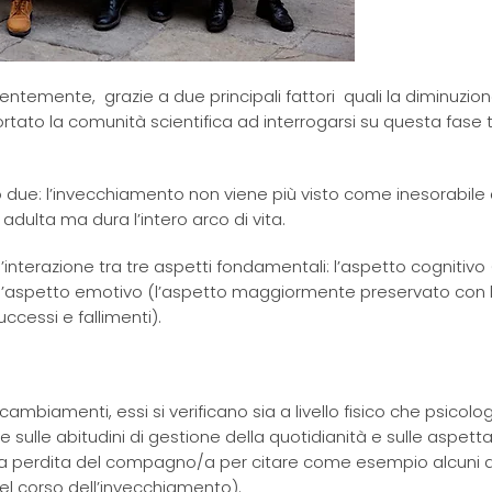
entemente, grazie a due principali fattori quali la diminuzion
portato la comunità scientifica ad interrogarsi su questa fase
 due: l’invecchiamento non viene più visto come inesorabile 
 adulta ma dura l’intero arco di vita.
’interazione tra tre aspetti fondamentali: l’aspetto cognitiv
, l’aspetto emotivo (l’aspetto maggiormente preservato con l
ccessi e fallimenti).
mbiamenti, essi si verificano sia a livello fisico che psicolo
 sulle abitudini di gestione della quotidianità e sulle aspett
o, la perdita del compagno/a per citare come esempio alcuni 
l corso dell’invecchiamento).