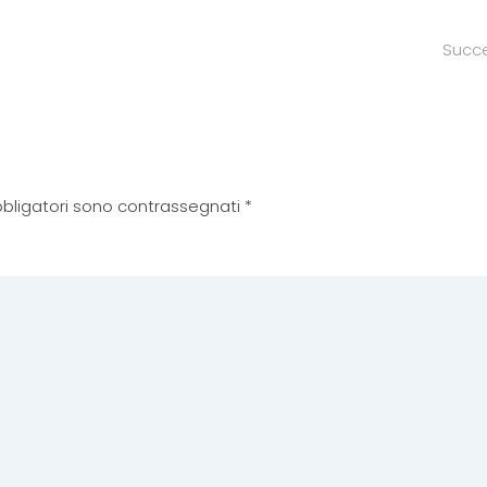
Succ
 obbligatori sono contrassegnati
*