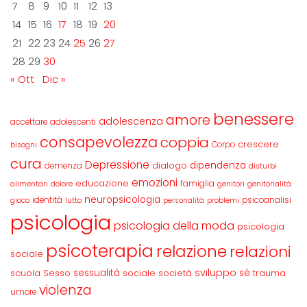
7
8
9
10
11
12
13
14
15
16
17
18
19
20
21
22
23
24
25
26
27
28
29
30
« Ott
Dic »
benessere
amore
adolescenza
accettare
adolescenti
consapevolezza
coppia
crescere
Corpo
bisogni
cura
Depressione
dipendenza
dialogo
demenza
disturbi
emozioni
educazione
famiglia
alimentari
dolore
genitori
genitorialità
neuropsicologia
identità
psicoanalisi
gioco
lutto
personalità
problemi
psicologia
psicologia della moda
psicologia
psicoterapia
relazione
relazioni
sociale
sviluppo
scuola
sessualità
sè
Sesso
sociale
società
trauma
violenza
umore