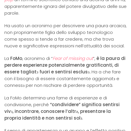
apparentemente ignara del potere divulgativo delle sue
parole.
Ha usato un acronimo per descrivere una paura arcaica,
non propriamente figlia dello sviluppo tecnologico
come spesso si tende a far credere, ma che trova
nuove e significative espressioni nell’attualità dei social.
La
FoMo
, acronimo di “
Fear of missing out
”,
è la paura di
perdere esperienze potenzialmente gratificanti, di
essere tagliatз fuori e sentirsi esclusз.
Ha a che fare
con il bisogno di essere costantemente aggiornatз e
connessз per non rischiare di perdere opportunità.
La FoMo determina una fame di esperienze e di
condivisione, perché
“condividere” significa sentirsi
vivз, incontrare, conoscere l’altrǝ, presentare la
propria identità e non sentirsi solз
.
Il senso di appartenenza a un gruppo e l’effetto positivo