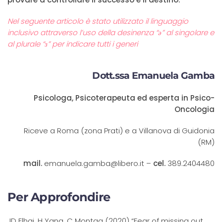
Nel seguente articolo è stato utilizzato il linguaggio
inclusivo attraverso l’uso della desinenza “ǝ” al singolare e
al plurale “з” per indicare tutti i generi
Dott.ssa Emanuela Gamba
Psicologa, Psicoterapeuta ed esperta in Psico-
Oncologia
Riceve a Roma (zona Prati) e a Villanova di Guidonia
(RM)
mail.
emanuela.gamba@libero.it –
cel.
389.2404480
Per Approfondire
JD Elhai, H Yang, C Montag (2020) “Fear of missing out