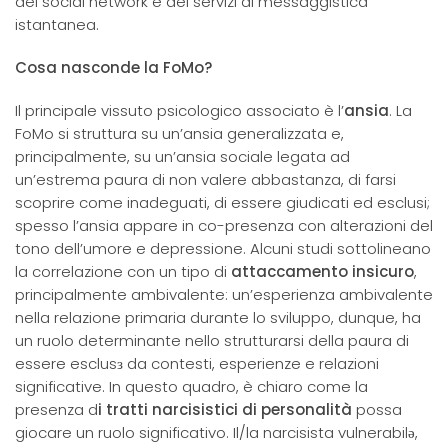
dei social network e dei servizi di messaggistica
istantanea.
Cosa nasconde la FoMo?
Il principale vissuto psicologico associato è l’
ansia
. La
FoMo si struttura su un’ansia generalizzata e,
principalmente, su un’ansia sociale legata ad
un’estrema paura di non valere abbastanza, di farsi
scoprire come inadeguati, di essere giudicati ed esclusi;
spesso l’ansia appare in co-presenza con alterazioni del
tono dell’umore e depressione. Alcuni studi sottolineano
la correlazione con un tipo di
attaccamento insicuro
,
principalmente ambivalente: un’esperienza ambivalente
nella relazione primaria durante lo sviluppo, dunque, ha
un ruolo determinante nello strutturarsi della paura di
essere esclusз
da contesti, esperienze e relazioni
significative. In questo quadro, è chiaro come la
presenza d
i tratti narcisistici di personalità
possa
giocare un ruolo significativo. Il/la narcisista vulnerabilǝ,