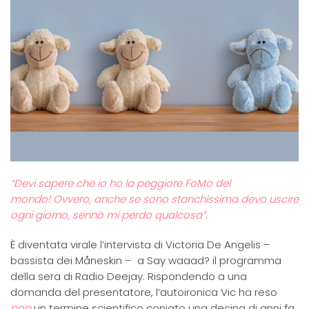
“Devi sapere che io ho la peggiore FoMo del
mondo! Ovvero, anche se sono stanchissima devo uscire
ogni giorno, sennò mi perdo qualcosa”.
È diventata virale l’intervista di Victoria De Angelis –
bassista dei Måneskin – a Say waaad? il programma
della sera di Radio Deejay. Rispondendo a una
domanda del presentatore, l’autoironica Vic ha reso
pop
un termine scientifico coniato una decina di anni fa,