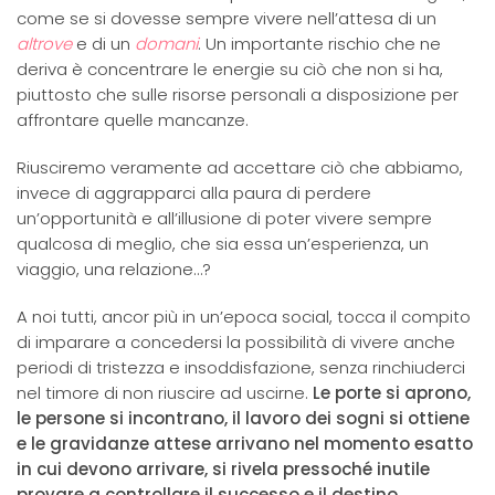
come se si dovesse sempre vivere nell’attesa di un
altrove
e di un
domani
. Un importante rischio che ne
deriva è concentrare le energie su ciò che non si ha,
piuttosto che sulle risorse personali a disposizione per
affrontare quelle mancanze.
Riusciremo veramente ad accettare ciò che abbiamo,
invece di aggrapparci alla paura di perdere
un’opportunità e all’illusione di poter vivere sempre
qualcosa di meglio, che sia essa un’esperienza, un
viaggio, una relazione…?
A noi tutti, ancor più in un’epoca social, tocca il compito
di imparare a concedersi la possibilità di vivere anche
periodi di tristezza e insoddisfazione, senza rinchiuderci
nel timore di non riuscire ad uscirne.
Le porte si aprono,
le persone si incontrano, il lavoro dei sogni si ottiene
e le gravidanze attese arrivano nel momento esatto
in cui devono arrivare, si rivela pressoché inutile
provare a controllare il successo e il destino.