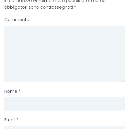
Il tuo indirizzo email non sarà pubblicato. I campi
obbligatori sono contrassegnati
*
Commento
Nome
*
Email
*