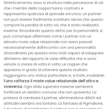
Sinteticamente, esso si struttura nella percezione di ciò
che i membri della coppia hanno costruito e
rappresenta qualcosa di speciale ed unico: un partner
non può essere facilmente sostituito senza che questo
comporti la perdita di tutto ciò che è stato realizzato
insieme. Ricordando quanto detto per la personalità, si
può comunque affermare come i partner con un
elevato mate value relazionale non siano passati
necessariamente dall’incontro con una personalità
straordinaria; più spesso sono stati capaci di sviluppare
all’interno del rapporto le varie difficoltà che si sono
venute a creare di volta in volta. Le coppie che
appaiono in grado di ottenere questo risultato
raggiungono uno status particolare e, a tratti, invidiabile:
l’uno rafforza il mate value relazionale dell’altro e
viceversa.
Ogni sfida superata insieme sembrerà
fortificare un destino comune che non spaventa. La
pretesa di cambiare il partner, eliminandone difetti ed
attitudini sembra ora lontana. La fantasia di Pigmalione,
il desiderio di “raddrizzare il partner” non si presenta più