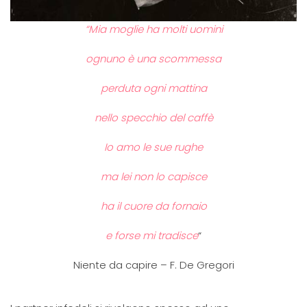
“Mia moglie ha molti uomini
ognuno è una scommessa
perduta ogni mattina
nello specchio del caffè
Io amo le sue rughe
ma lei non lo capisce
ha il cuore da fornaio
e forse mi tradisce
“
Niente da capire – F. De Gregori