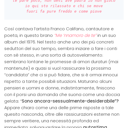
te pare poco, nun devi avè paura io nun gioco

io qui sto rilassato e chi se move

fuori fa pure freddo e come piove
Così cantava l’artista Franco Califano, cantautore e
poeta, in questo brano
“Me ‘nnamoro de te”
in un suo
album del 1976. Nel testo anche uno dei più concreti
seduttori del suo tempo, sembra iniziare a fare i conti
con sé stesso, in una sorta di autosvelamento:
sembrano lontane le promesse di amori duraturi (mai
mantenute) e quasi si vuol rassicurare la prossima
“candidata” che ci si può fidare, che si è ormai innocui
rispetto a tante possibili situazioni. Maturano alcuni
pensieri e uomini e donne, indistintamente, finiscono
con il porsi una domanda che suona come una doccia
gelata: “
Sono ancora-sessualmente-desiderabile”?
Appare chiaro come una delle prime risposte a tale
quesito nasconda, oltre alle rassicurazioni esterne non
sempre veritiere, una necessità profonda ed
immediata: salvaguardare la propria
autostima
.