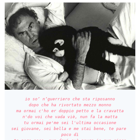
io so’ n’guerriero che sta riposanno

dopo che ha rivortato mezzo monno

ma ormai c'ho er doppio petto e la cravatta

n'do voi che vada viè, nun fa la matta

tu ormai pe'me sei l'ultima occasione

sei giovane, sei bella e me stai bene, te pare 
poco dì
