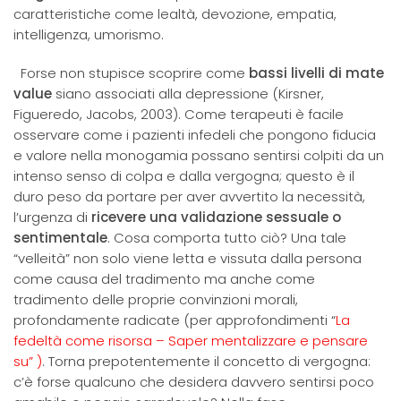
caratteristiche come lealtà, devozione, empatia,
intelligenza, umorismo.
Forse non stupisce scoprire come
bassi livelli di mate
value
siano associati alla depressione (Kirsner,
Figueredo, Jacobs, 2003). Come terapeuti è facile
osservare come i pazienti infedeli che pongono fiducia
e valore nella monogamia possano sentirsi colpiti da un
intenso senso di colpa e dalla vergogna; questo è il
duro peso da portare per aver avvertito la necessità,
l’urgenza di
ricevere una validazione sessuale o
sentimentale
. Cosa comporta tutto ciò? Una tale
“velleità” non solo viene letta e vissuta dalla persona
come causa del tradimento ma anche come
tradimento delle proprie convinzioni morali,
profondamente radicate (per approfondimenti “
La
fedeltà come risorsa – Saper mentalizzare e pensare
su” )
. Torna prepotentemente il concetto di vergogna:
c’è forse qualcuno che desidera davvero sentirsi poco