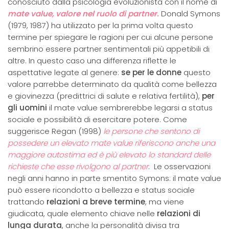
conosciuto dalla psicologia evoluzionista con il nome di
mate value, valore nel ruolo di partner.
Donald Symons
(1979, 1987) ha utilizzato per la prima volta questo
termine per spiegare le ragioni per cui alcune persone
sembrino essere partner sentimentali più appetibili di
altre. In questo caso una differenza riflette le
aspettative legate al genere:
se per le donne
questo
valore parrebbe determinato da qualità come bellezza
e giovinezza (predittrici di salute e relativa fertilità),
per
gli uomini
il mate value sembrerebbe legarsi a status
sociale e possibilità di esercitare potere. Come
suggerisce Regan (1998)
le persone che sentono di
possedere un elevato mate value riferiscono anche una
maggiore autostima ed è più elevato lo standard delle
richieste che esse rivolgono al partner
. Le osservazioni
negli anni hanno in parte smentito Symons: il mate value
può essere ricondotto a bellezza e status sociale
trattando
relazioni a breve termine
, ma viene
giudicata, quale elemento chiave nelle
relazioni di
lunga durata
, anche la personalità divisa tra