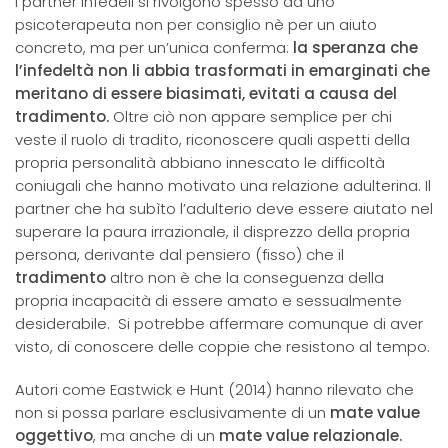
I partner infedeli si rivolgono spesso ad uno
psicoterapeuta non per consiglio nè per un aiuto
concreto, ma per un’unica conferma:
la speranza che
l’infedeltà non li abbia trasformati in emarginati che
meritano di essere biasimati, evitati a causa del
tradimento.
Oltre ciò non appare semplice per chi
veste il ruolo di tradito, riconoscere quali aspetti della
propria personalità abbiano innescato le difficoltà
coniugali che hanno motivato una relazione adulterina. Il
partner che ha subìto l’adulterio deve essere aiutato nel
superare la paura irrazionale, il disprezzo della propria
persona, derivante dal pensiero (fisso) che il
tradimento
altro non è che la conseguenza della
propria incapacità di essere amato e sessualmente
desiderabile. Si potrebbe affermare comunque di aver
visto, di conoscere delle coppie che resistono al tempo.
Autori come Eastwick e Hunt (2014) hanno rilevato che
non si possa parlare esclusivamente di un
mate value
oggettivo
, ma anche di un
mate value relazionale.