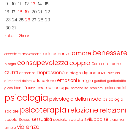
9
10
11
12
13
14
15
16
17
18
19
20
21
22
23
24
25
26
27
28
29
30
31
« Apr
Giu »
benessere
amore
adolescenza
accettare
adolescenti
consapevolezza
coppia
crescere
Corpo
bisogni
cura
Depressione
dipendenza
dialogo
demenza
disturbi
emozioni
educazione
famiglia
alimentari
dolore
genitori
genitorialità
neuropsicologia
identità
psicoanalisi
gioco
lutto
personalità
problemi
psicologia
psicologia della moda
psicologia
psicoterapia
relazione
relazioni
sociale
sviluppo
scuola
sessualità
sè
Sesso
sociale
società
trauma
violenza
umore