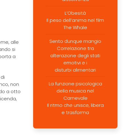
L’Obesità
Il peso dell’anima nel film
The Whale
Sento dunque mangio
eme, alle
Correlazione tra
ando si
alterazione degli stati
porta a
emotivi e i
disturbi alimentari
 di
La funzione psicologica
anco, non
della musica nel
do a otto
Carnevale
vicenda,
Il ritmo che unisce, libera
o
e trasforma