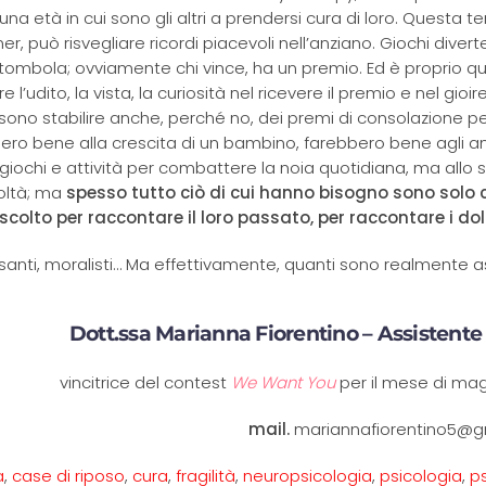
na età in cui sono gli altri a prendersi cura di loro. Questa t
r, può risvegliare ricordi piacevoli nell’anziano. Giochi divert
 tombola; ovviamente chi vince, ha un premio. Ed è proprio q
e l’udito, la vista, la curiosità nel ricevere il premio e nel gioir
ossono stabilire anche, perché no, dei premi di consolazione p
bero bene alla crescita di un bambino, farebbero bene agli an
i giochi e attività per combattere la noia quotidiana, ma allo 
coltà; ma
spesso tutto ciò di cui hanno bisogno sono solo 
colto per raccontare il loro passato, per raccontare i dolo
pesanti, moralisti… Ma effettivamente, quanti sono realmente a
Dott.ssa Marianna Fiorentino – Assistente
vincitrice del contest
We Want You
per il mese di ma
mail.
mariannafiorentino5@g
a
,
case di riposo
,
cura
,
fragilità
,
neuropsicologia
,
psicologia
,
p