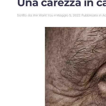
Una carezza in ca
Scritto da
We Want You
il
Maggio 5, 2022
. Pubblicato in
Ad