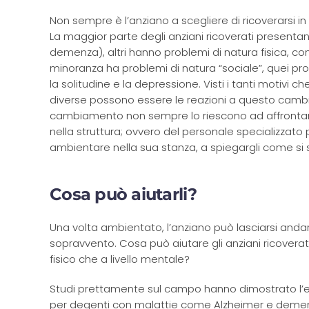
Non sempre è l’anziano a scegliere di ricoverarsi in
La maggior parte degli anziani ricoverati present
demenza), altri hanno problemi di natura fisica, come
minoranza ha problemi di natura “sociale”, quei p
la solitudine e la depressione. Visti i tanti motivi
diverse possono essere le reazioni a questo cambia
cambiamento non sempre lo riescono ad affrontare
nella struttura; ovvero del personale specializzato p
ambientare nella sua stanza, a spiegargli come si s
Cosa può aiutarli?
Una volta ambientato, l’anziano può lasciarsi andar
sopravvento. Cosa può aiutare gli anziani ricoverati
fisico che a livello mentale?
Studi prettamente sul campo hanno dimostrato l’eff
per degenti con malattie come Alzheimer e demenza.