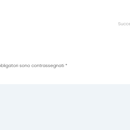
Succ
 obbligatori sono contrassegnati
*