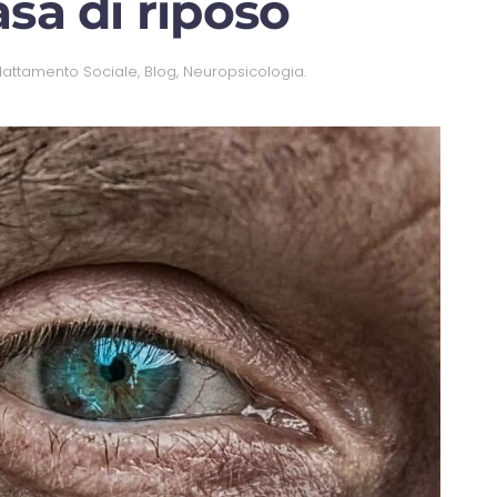
sa di riposo
attamento Sociale
,
Blog
,
Neuropsicologia
.