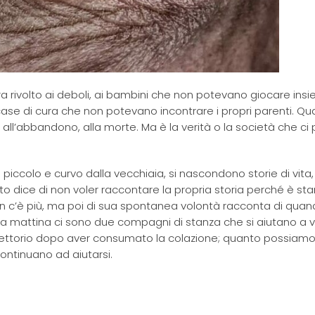
era rivolto ai deboli, ai bambini che non potevano giocare insi
e case di cura che non potevano incontrare i propri parenti. Qu
 all’abbandono, alla morte. Ma è la verità o la società che ci 
piccolo e curvo dalla vecchiaia, si nascondono storie di vita,
tto dice di non voler raccontare la propria storia perché è st
on c’è più, ma poi di sua spontanea volontà racconta di quan
prima mattina ci sono due compagni di stanza che si aiutano a 
efettorio dopo aver consumato la colazione; quanto possiam
ontinuano ad aiutarsi.