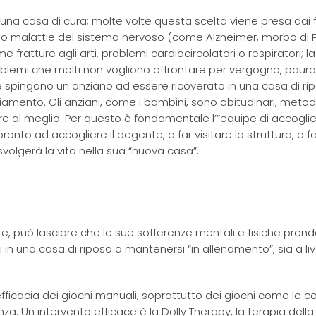
 una casa di cura; molte volte questa scelta viene presa dai fa
ano malattie del sistema nervoso (come Alzheimer, morbo di P
 fratture agli arti, problemi cardiocircolatori o respiratori; la
roblemi che molti non vogliono affrontare per vergogna, paur
 che spingono un anziano ad essere ricoverato in una casa di ri
mento. Gli anziani, come i bambini, sono abitudinari, metodi
 al meglio. Per questo è fondamentale l’”equipe di accogli
ronto ad accogliere il degente, a far visitare la struttura, a fa
volgerà la vita nella sua “nuova casa”.
e, può lasciare che le sue sofferenze mentali e fisiche prend
 in una casa di riposo a mantenersi “in allenamento”, sia a liv
icacia dei giochi manuali, soprattutto dei giochi come le co
 Un intervento efficace è la Dolly Therapy, la terapia della