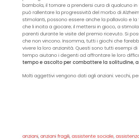
bambola, il tornare a prendersi cura di qualcuno in u
può rallentare la progressività del morbo di Alzheime
stimolanti, possono essere anche la pallavolo e la
che li incita a giocare; il mettersi in gioco, a stimolar
parenti durante le visite del premio ricevuto. Si p
che non vincono. Insomma, tutti i giochi che fareb
vivere la loro anzianità. Questi sono tutti esempi d
tempo aiutano i degenti ad affrontare le loro diffi
tempo e ascolto per combattere la solitudine, as
Molti aggettivi vengono dati agli anziani: vecchi, 
anziani
,
anziani fragili
,
assistente sociale
,
assistenz