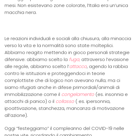
mesi. Non esistevano zone colorate, l’Italia era un’unica
macchia nera.
Le reazioni individuali e sociali alla chiusura, alla minaccia
verso la vita e la normalità sono state molteplici.
Abbiamo reagito mettendo in gioco personali strategie
difensive: abbiamo scelto la
fuga,
attraverso l’evasione
alle regole, abbiamo scelto l’
attacco
, agendo la rabbia
contro le istituzioni e proteggendoci in teorie
complottiste che di logico non avevano nulla; ma ci
siamo rifugiati anche in difese primordiali/animali di
immobilizzazione come il
congelamento
(es. insonnia e
attacchi di panico) o il
collasso
( es. ipersonnia,
ipoattivazione, stanchezza, mancanza di motivazione
all’azione).
Oggi “festeggiamo” il compleanno del COVID-19 nelle
nostre vite, ricordando il cambiamento.