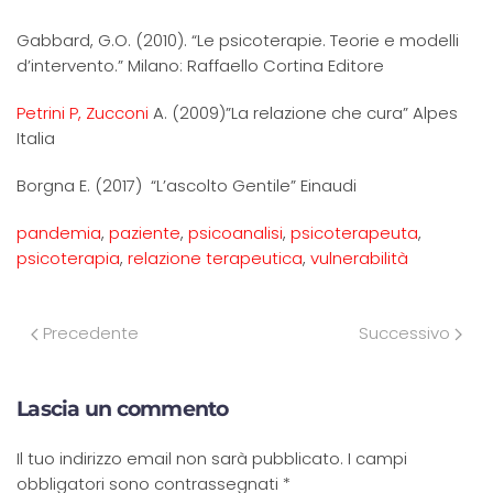
Gabbard, G.O. (2010). “Le psicoterapie. Teorie e modelli
d’intervento.” Milano: Raffaello Cortina Editore
Petrini P,
Zucconi
A. (2009)”La relazione che cura” Alpes
Italia
Borgna E. (2017) “L’ascolto Gentile” Einaudi
pandemia
,
paziente
,
psicoanalisi
,
psicoterapeuta
,
psicoterapia
,
relazione terapeutica
,
vulnerabilità
Precedente
Successivo
Lascia un commento
Il tuo indirizzo email non sarà pubblicato. I campi
obbligatori sono contrassegnati
*