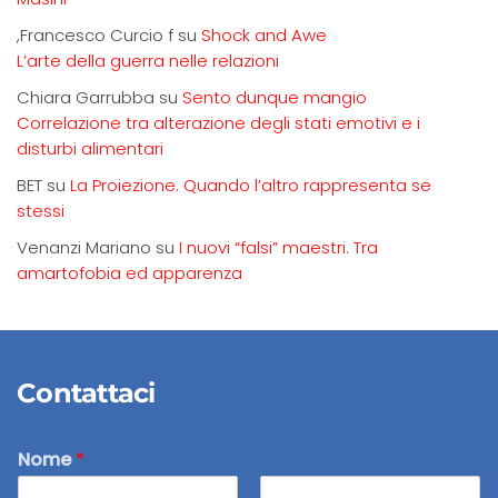
,Francesco Curcio f
su
Shock and Awe
L’arte della guerra nelle relazioni
Chiara Garrubba
su
Sento dunque mangio
Correlazione tra alterazione degli stati emotivi e i
disturbi alimentari
BET
su
La Proiezione. Quando l’altro rappresenta se
stessi
Venanzi Mariano
su
I nuovi “falsi” maestri. Tra
amartofobia ed apparenza
Contattaci
Nome
*