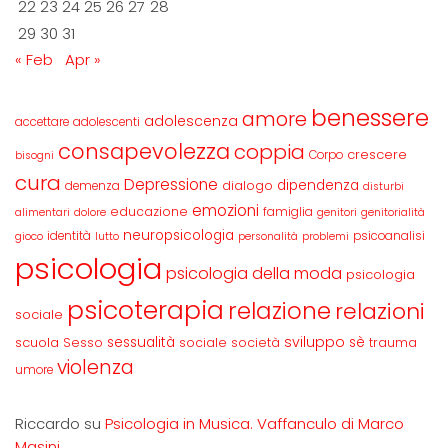
22
23
24
25
26
27
28
29
30
31
« Feb
Apr »
benessere
amore
adolescenza
accettare
adolescenti
consapevolezza
coppia
crescere
Corpo
bisogni
cura
Depressione
dipendenza
dialogo
demenza
disturbi
emozioni
educazione
famiglia
alimentari
dolore
genitori
genitorialità
neuropsicologia
identità
psicoanalisi
gioco
lutto
personalità
problemi
psicologia
psicologia della moda
psicologia
psicoterapia
relazione
relazioni
sociale
sviluppo
scuola
sessualità
sè
Sesso
sociale
società
trauma
violenza
umore
Riccardo
su
Psicologia in Musica. Vaffanculo di Marco
Masini