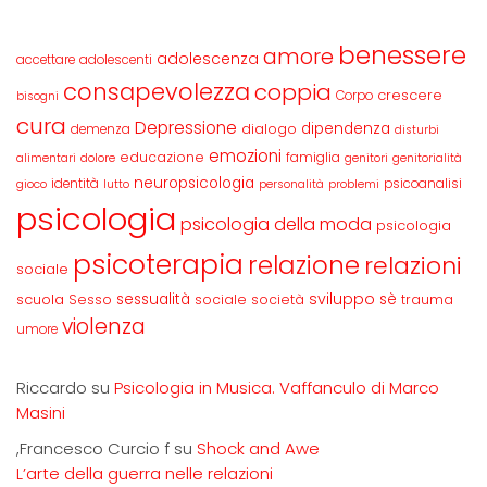
benessere
amore
adolescenza
accettare
adolescenti
consapevolezza
coppia
crescere
Corpo
bisogni
cura
Depressione
dipendenza
dialogo
demenza
disturbi
emozioni
educazione
famiglia
alimentari
dolore
genitori
genitorialità
neuropsicologia
identità
psicoanalisi
gioco
lutto
personalità
problemi
psicologia
psicologia della moda
psicologia
psicoterapia
relazione
relazioni
sociale
sviluppo
scuola
sessualità
sè
Sesso
sociale
società
trauma
violenza
umore
Riccardo
su
Psicologia in Musica. Vaffanculo di Marco
Masini
,Francesco Curcio f
su
Shock and Awe
L’arte della guerra nelle relazioni