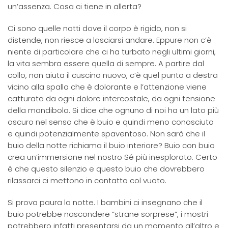
un’assenza. Cosa ci tiene in allerta?
Ci sono quelle notti dove il corpo è rigido, non si
distende, non riesce a lasciarsi andare. Eppure non c’è
niente di particolare che ci ha turbato negli ultimi giorni,
la vita sembra essere quella di sempre. A partire dal
collo, non aiuta il cuscino nuovo, c’è quel punto a destra
vicino alla spalla che è dolorante e l’attenzione viene
catturata da ogni dolore intercostale, da ogni tensione
della mandibola. Si dice che ognuno di noi ha un lato più
oscuro nel senso che è buio e quindi meno conosciuto
e quindi potenzialmente spaventoso. Non sarà che il
buio della notte richiama il buio interiore? Buio con buio
crea un’immersione nel nostro Sé più inesplorato. Certo
è che questo silenzio e questo buio che dovrebbero
rilassarci ci mettono in contatto col vuoto.
Si prova paura la notte. I bambini ci insegnano che il
buio potrebbe nascondere “strane sorprese”, i mostri
potrebbero infatti presentarsi da un momento all’altro e