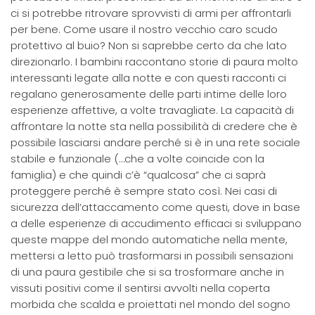
ci si potrebbe ritrovare sprovvisti di armi per affrontarli
per bene. Come usare il nostro vecchio caro scudo
protettivo al buio? Non si saprebbe certo da che lato
direzionarlo. I bambini raccontano storie di paura molto
interessanti legate alla notte e con questi racconti ci
regalano generosamente delle parti intime delle loro
esperienze affettive, a volte travagliate. La capacità di
affrontare la notte sta nella possibilità di credere che è
possibile lasciarsi andare perché si è in una rete sociale
stabile e funzionale (…che a volte coincide con la
famiglia) e che quindi c’è “qualcosa” che ci saprà
proteggere perché è sempre stato così. Nei casi di
sicurezza dell’attaccamento come questi, dove in base
a delle esperienze di accudimento efficaci si sviluppano
queste mappe del mondo automatiche nella mente,
mettersi a letto può trasformarsi in possibili sensazioni
di una paura gestibile che si sa trosformare anche in
vissuti positivi come il sentirsi avvolti nella coperta
morbida che scalda e proiettati nel mondo del sogno