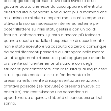
passaggio sia rappresentativo dello svincolo di un
giovane adulto che esce da casa oppure dell’entrata
all’età adulta in generale. Non ci sarà più la mamma che
mi capisce e mi aiuta a capirmi ma ci sarò io capace di
attivare le risorse necessarie interne ed esterne per
poter riflettere sui miei stati, gestirli e con un po’ di
fortuna… abbracciarmi. Questo è ancora più faticoso
quando questo modello di esperienze di accudimento
non è stato ricevuto e va costruito da zero o comunque
da pochi riferimenti passati a cui attingere nelle mente.
Un atteggiamento rilassato si può raggiungere quando
ci si sente sufficientemente al sicuro e con degli
strumenti per confrontarsi con l’oscurità qualunque essa
sia. In questo contesto risulta fondamentale la
presenza nella mente di rappresentazioni relazionali
affettive passate (se ricevute) o presenti (nuove, co-
costruite) che restituiscono una sensazione di
appartenenza e quindi… di libertà di concedersi un bel
sonno.