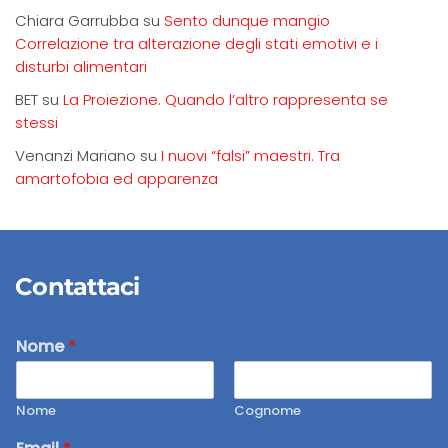
Chiara Garrubba
su
Sento dunque mangio
Correlazione tra alterazione degli stati emotivi e i
disturbi alimentari
BET
su
La Proiezione. Quando l’altro rappresenta se
stessi
Venanzi Mariano
su
I nuovi “falsi” maestri. Tra
amartofobia ed apparenza
Contattaci
Nome
*
Nome
Cognome