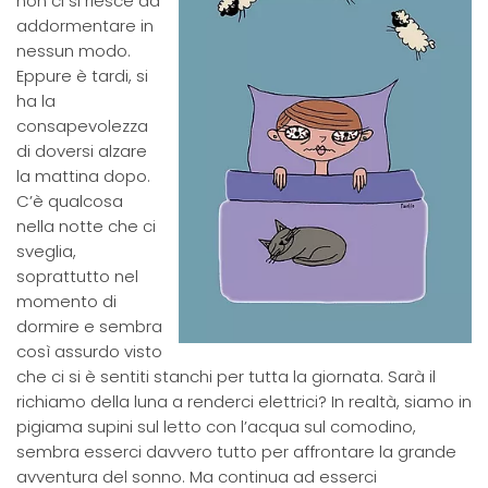
non ci si riesce ad
addormentare in
nessun modo.
Eppure è tardi, si
ha la
consapevolezza
di doversi alzare
la mattina dopo.
C’è qualcosa
nella notte che ci
sveglia,
soprattutto nel
momento di
dormire e sembra
così assurdo visto
che ci si è sentiti stanchi per tutta la giornata. Sarà il
richiamo della luna a renderci elettrici? In realtà, siamo in
pigiama supini sul letto con l’acqua sul comodino,
sembra esserci davvero tutto per affrontare la grande
avventura del sonno. Ma continua ad esserci