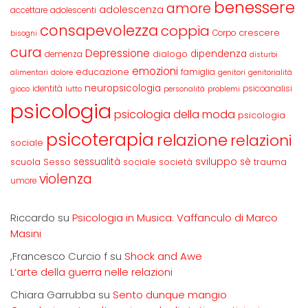
benessere
amore
adolescenza
accettare
adolescenti
consapevolezza
coppia
crescere
Corpo
bisogni
cura
Depressione
dipendenza
dialogo
demenza
disturbi
emozioni
educazione
famiglia
alimentari
dolore
genitori
genitorialità
neuropsicologia
identità
psicoanalisi
gioco
lutto
personalità
problemi
psicologia
psicologia della moda
psicologia
psicoterapia
relazione
relazioni
sociale
sviluppo
scuola
sessualità
sè
Sesso
sociale
società
trauma
violenza
umore
Riccardo
su
Psicologia in Musica. Vaffanculo di Marco
Masini
,Francesco Curcio f
su
Shock and Awe
L’arte della guerra nelle relazioni
Chiara Garrubba
su
Sento dunque mangio