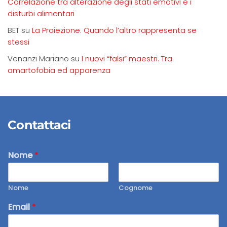
Correlazione tra alterazione degli stati emotivi e i
disturbi alimentari
BET
su
La Proiezione. Quando l’altro rappresenta se
stessi
Venanzi Mariano
su
I nuovi “falsi” maestri. Tra
amartofobia ed apparenza
Contattaci
Nome
*
Nome
Cognome
Email
*