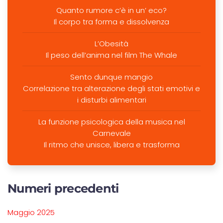
Quanto rumore c’è in un’ eco?
Il corpo tra forma e dissolvenza
L’Obesità
Il peso dell’anima nel film The Whale
Sento dunque mangio
Correlazione tra alterazione degli stati emotivi e
i disturbi alimentari
La funzione psicologica della musica nel
Carnevale
Il ritmo che unisce, libera e trasforma
Numeri precedenti
Maggio 2025