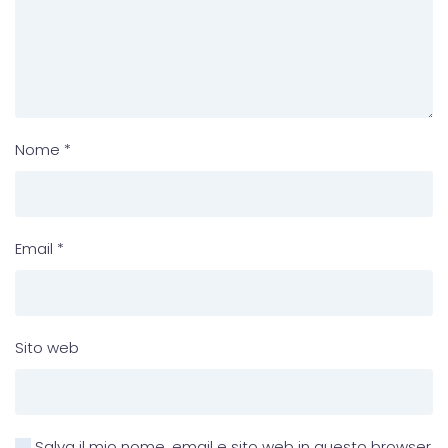
Nome
*
Email
*
Sito web
Salva il mio nome, email e sito web in questo browser