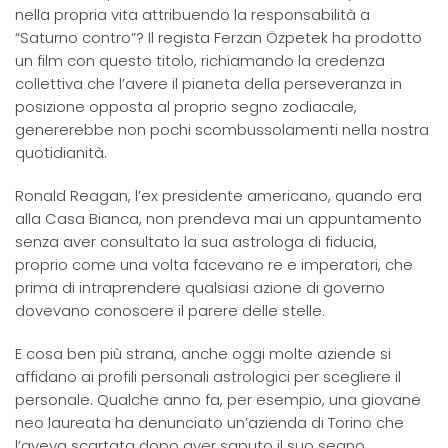
nella propria vita attribuendo la responsabilità a
“Saturno contro”? Il regista Ferzan Özpetek ha prodotto
un film con questo titolo, richiamando la credenza
collettiva che l’avere il pianeta della perseveranza in
posizione opposta al proprio segno zodiacale,
genererebbe non pochi scombussolamenti nella nostra
quotidianità.
Ronald Reagan, l’ex presidente americano, quando era
alla Casa Bianca, non prendeva mai un appuntamento
senza aver consultato la sua astrologa di fiducia,
proprio come una volta facevano re e imperatori, che
prima di intraprendere qualsiasi azione di governo
dovevano conoscere il parere delle stelle.
E cosa ben più strana, anche oggi molte aziende si
affidano ai profili personali astrologici per scegliere il
personale. Qualche anno fa, per esempio, una giovane
neo laureata ha denunciato un’azienda di Torino che
l’aveva scartata dopo aver saputo il suo segno