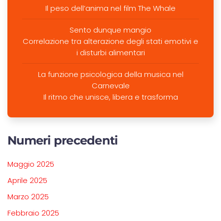
Il peso dell’anima nel film The Whale
Sento dunque mangio
Correlazione tra alterazione degli stati emotivi e
i disturbi alimentari
La funzione psicologica della musica nel
Carnevale
Il ritmo che unisce, libera e trasforma
Numeri precedenti
Maggio 2025
Aprile 2025
Marzo 2025
Febbraio 2025