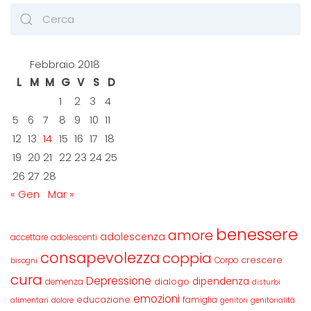
Febbraio 2018
L
M
M
G
V
S
D
1
2
3
4
5
6
7
8
9
10
11
12
13
14
15
16
17
18
19
20
21
22
23
24
25
26
27
28
« Gen
Mar »
benessere
amore
adolescenza
accettare
adolescenti
consapevolezza
coppia
crescere
Corpo
bisogni
cura
Depressione
dipendenza
dialogo
demenza
disturbi
emozioni
educazione
famiglia
alimentari
dolore
genitori
genitorialità