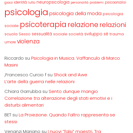
neuropsicologia
identità
psicoanalisi
gioco
lutto
personalità
problemi
psicologia
psicologia della moda
psicologia
psicoterapia
relazione
relazioni
sociale
sviluppo
scuola
sessualità
sè
Sesso
sociale
società
trauma
violenza
umore
Riccardo
su
Psicologia in Musica. Vaffanculo di Marco
Masini
,Francesco Curcio f
su
Shock and Awe
L’arte della guerra nelle relazioni
Chiara Garrubba
su
Sento dunque mangio
Correlazione tra alterazione degli stati emotivi e i
disturbi alimentari
BET
su
La Proiezione. Quando l’altro rappresenta se
stessi
Venanzi Mariano
su
I nuovi “falsi” maestri. Tra