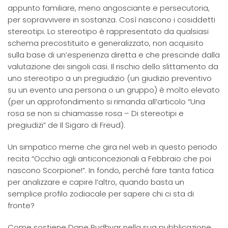
appunto familiare, meno angosciante e persecutoria,
per sopravvivere in sostanza. Così nascono i cosiddetti
stereotipi. Lo stereotipo è rappresentato da qualsiasi
schema precostituito e generalizzato, non acquisito
sulla base di un’esperienza diretta e che prescinde dalla
valutazione dei singoli casi. Il rischio dello slittamento da
uno stereotipo a un pregiudizio (un giudizio preventivo
su un evento una persona o un gruppo) è molto elevato
(per un approfondimento si rimanda all’articolo “Una
rosa se non si chiamasse rosa – Di stereotipi e
pregiudizi” de Il Sigaro di Freud).
Un simpatico meme che gira nel web in questo periodo
recita “Occhio agli anticoncezionali a Febbraio che poi
nascono Scorpione!”. In fondo, perché fare tanta fatica
per analizzare e capire l’altro, quando basta un
semplice profilo zodiacale per sapere chi ci sta di
fronte?
Come sostiene Dane Rudhyar nella sua pubblicazione