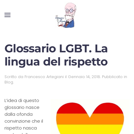
Glossario LGBT. La
lingua del rispetto
Scritto da
Francesco Artegiani
il
Gennaio 14, 2018
. Pubblicato in
Blog
.
L’idea di questo
glossario nasce
dalla ofonda
convinzione che il
rispetto nasca