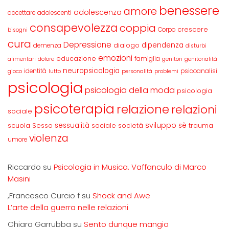
benessere
amore
adolescenza
accettare
adolescenti
consapevolezza
coppia
crescere
Corpo
bisogni
cura
Depressione
dipendenza
dialogo
demenza
disturbi
emozioni
educazione
famiglia
alimentari
dolore
genitori
genitorialità
neuropsicologia
identità
psicoanalisi
gioco
lutto
personalità
problemi
psicologia
psicologia della moda
psicologia
psicoterapia
relazione
relazioni
sociale
sviluppo
scuola
sessualità
sè
Sesso
sociale
società
trauma
violenza
umore
Riccardo
su
Psicologia in Musica. Vaffanculo di Marco
Masini
,Francesco Curcio f
su
Shock and Awe
L’arte della guerra nelle relazioni
Chiara Garrubba
su
Sento dunque mangio