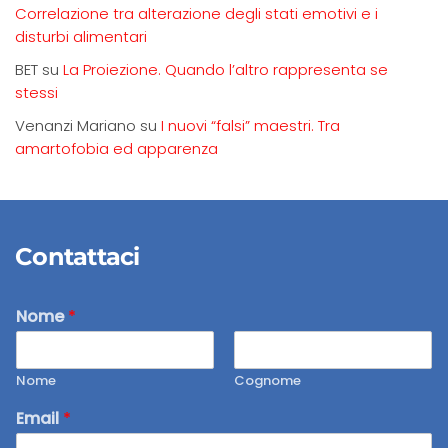
Correlazione tra alterazione degli stati emotivi e i
disturbi alimentari
BET
su
La Proiezione. Quando l’altro rappresenta se
stessi
Venanzi Mariano
su
I nuovi “falsi” maestri. Tra
amartofobia ed apparenza
Contattaci
Nome
*
Nome
Cognome
Email
*