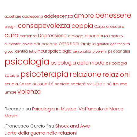
benessere
amore
adolescenza
accettare
adolescenti
consapevolezza
coppia
crescere
Corpo
bisogni
cura
Depressione
dipendenza
dialogo
demenza
disturbi
emozioni
educazione
famiglia
alimentari
dolore
genitori
genitorialità
neuropsicologia
identità
psicoanalisi
gioco
lutto
personalità
problemi
psicologia
psicologia della moda
psicologia
psicoterapia
relazione
relazioni
sociale
sviluppo
scuola
sessualità
sè
Sesso
sociale
società
trauma
violenza
umore
Riccardo
su
Psicologia in Musica. Vaffanculo di Marco
Masini
,Francesco Curcio f
su
Shock and Awe
L’arte della guerra nelle relazioni