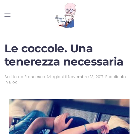
Le coccole. Una
tenerezza necessaria
Scritto da
Francesco Artegiani
il
Novembre 13, 2017
. Pubblicato
in
Blog
.