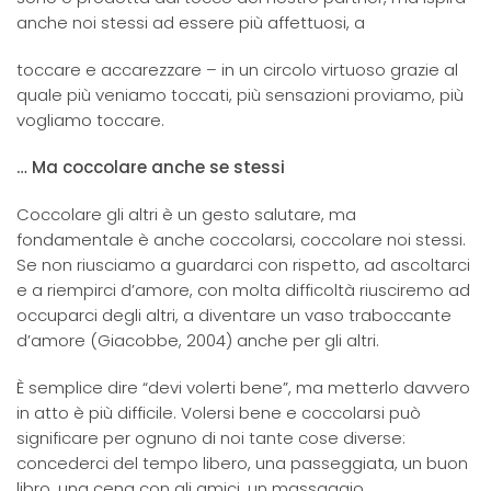
anche noi stessi ad essere più affettuosi, a
toccare e accarezzare – in un circolo virtuoso grazie al
quale più veniamo toccati, più sensazioni proviamo, più
vogliamo toccare.
… Ma coccolare anche se stessi
Coccolare gli altri è un gesto salutare, ma
fondamentale è anche coccolarsi, coccolare noi stessi.
Se non riusciamo a guardarci con rispetto, ad ascoltarci
e a riempirci d’amore, con molta difficoltà riusciremo ad
occuparci degli altri, a diventare un vaso traboccante
d’amore (Giacobbe, 2004) anche per gli altri.
È semplice dire “devi volerti bene”, ma metterlo davvero
in atto è più difficile. Volersi bene e coccolarsi può
significare per ognuno di noi tante cose diverse:
concederci del tempo libero, una passeggiata, un buon
libro, una cena con gli amici, un massaggio…