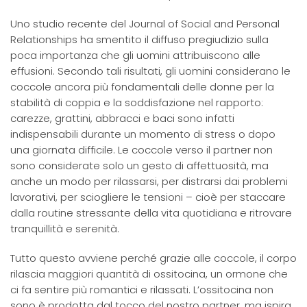
Uno studio recente del Journal of Social and Personal
Relationships ha smentito il diffuso pregiudizio sulla
poca importanza che gli uomini attribuiscono alle
effusioni. Secondo tali risultati, gli uomini considerano le
coccole ancora più fondamentali delle donne per la
stabilità di coppia e la soddisfazione nel rapporto:
carezze, grattini, abbracci e baci sono infatti
indispensabili durante un momento di stress o dopo
una giornata difficile. Le coccole verso il partner non
sono considerate solo un gesto di affettuosità, ma
anche un modo per rilassarsi, per distrarsi dai problemi
lavorativi, per sciogliere le tensioni – cioè per staccare
dalla routine stressante della vita quotidiana e ritrovare
tranquillità e serenità.
Tutto questo avviene perché grazie alle coccole, il corpo
rilascia maggiori quantità di ossitocina, un ormone che
ci fa sentire più romantici e rilassati. L’ossitocina non
sono è prodotta dal tocco del nostro partner, ma ispira