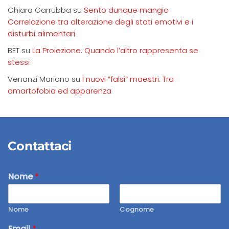
Chiara Garrubba
su
Sento dunque mangio
Correlazione tra alterazione degli stati emotivi e i
disturbi alimentari
BET
su
La Proiezione. Quando l’altro rappresenta se
stessi
Venanzi Mariano
su
I nuovi “falsi” maestri. Tra
amartofobia ed apparenza
Contattaci
Nome
*
Nome
Cognome
Email
*