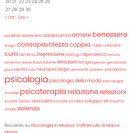
20
21
22
23
24
25
26
27
28
29
30
« Ott
Dic »
benessere
amore
adolescenza
accettare
adolescenti
consapevolezza
coppia
crescere
Corpo
bisogni
cura
Depressione
dipendenza
dialogo
demenza
disturbi
emozioni
educazione
famiglia
alimentari
dolore
genitori
genitorialità
neuropsicologia
identità
psicoanalisi
gioco
lutto
personalità
problemi
psicologia
psicologia della moda
psicologia
psicoterapia
relazione
relazioni
sociale
sviluppo
scuola
sessualità
sè
Sesso
sociale
società
trauma
violenza
umore
Riccardo
su
Psicologia in Musica. Vaffanculo di Marco
Masini