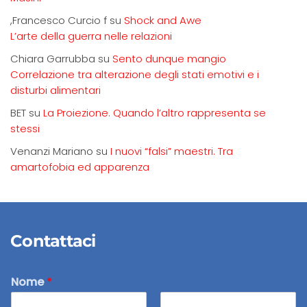
,Francesco Curcio f
su
Shock and Awe
L’arte della guerra nelle relazioni
Chiara Garrubba
su
Sento dunque mangio
Correlazione tra alterazione degli stati emotivi e i
disturbi alimentari
BET
su
La Proiezione. Quando l’altro rappresenta se
stessi
Venanzi Mariano
su
I nuovi “falsi” maestri. Tra
amartofobia ed apparenza
Contattaci
Nome
*