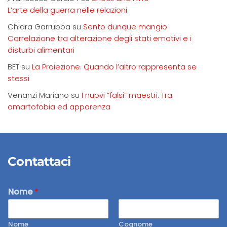
L’arte della guerra nelle relazioni
Chiara Garrubba
su
Sento dunque mangio
Correlazione tra alterazione degli stati emotivi e i
disturbi alimentari
BET
su
La Proiezione. Quando l’altro rappresenta se
stessi
Venanzi Mariano
su
I nuovi “falsi” maestri. Tra
amartofobia ed apparenza
Contattaci
Nome
*
Nome
Cognome