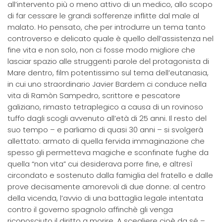
all’intervento più o meno attivo di un medico, allo scopo
di far cessare le grandi sofferenze inflitte dal male al
malato. Ho pensato, che per introdurre un tema tanto
controverso e delicato quale è quello dell’assistenza nel
fine vita e non solo, non ci fosse modo migliore che
lasciar spazio alle struggenti parole del protagonista di
Mare dentro, film potentissimo sul tema dell’eutanasia,
in cui uno straordinario Javier Bardem ci conduce nella
vita di Ramòn Sampedro, scrittore e pescatore
galiziano, rimasto tetraplegico a causa di un rovinoso
tuffo dagli scogli avvenuto all’età di 25 anni. Il resto del
suo tempo – e parliamo di quasi 30 anni – si svolgerà
allettato: armato di quella fervida immaginazione che
spesso gli permetteva magiche e sconfinate fughe da
quella “non vita” cui desiderava porre fine, e altresì
circondato e sostenuto dalla famiglia del fratello e dalle
prove decisamente amorevoli di due donne: al centro
della vicenda, l’avvio di una battaglia legale intentata
contro il governo spagnolo affinchè gli venga
riconosciuto il diritto a morire. A scegliere cioè da sé –