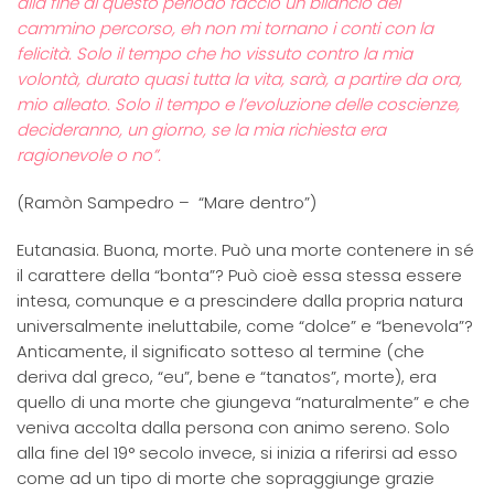
alla fine di questo periodo faccio un bilancio del
cammino percorso, eh non mi tornano i conti con la
felicità. Solo il tempo che ho vissuto contro la mia
volontà, durato quasi tutta la vita, sarà, a partire da ora,
mio alleato. Solo il tempo e l’evoluzione delle coscienze,
decideranno, un giorno, se la mia richiesta era
ragionevole o no”.
(Ramòn Sampedro – “Mare dentro”)
Eutanasia. Buona, morte. Può una morte contenere in sé
il carattere della “bonta”? Può cioè essa stessa essere
intesa, comunque e a prescindere dalla propria natura
universalmente ineluttabile, come “dolce” e “benevola”?
Anticamente, il significato sotteso al termine (che
deriva dal greco, “eu”, bene e “tanatos”, morte), era
quello di una morte che giungeva “naturalmente” e che
veniva accolta dalla persona con animo sereno. Solo
alla fine del 19° secolo invece, si inizia a riferirsi ad esso
come ad un tipo di morte che sopraggiunge grazie