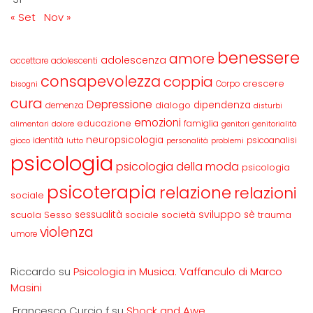
« Set
Nov »
benessere
amore
adolescenza
accettare
adolescenti
consapevolezza
coppia
crescere
Corpo
bisogni
cura
Depressione
dipendenza
dialogo
demenza
disturbi
emozioni
educazione
famiglia
alimentari
dolore
genitori
genitorialità
neuropsicologia
identità
psicoanalisi
gioco
lutto
personalità
problemi
psicologia
psicologia della moda
psicologia
psicoterapia
relazione
relazioni
sociale
sviluppo
scuola
sessualità
sè
Sesso
sociale
società
trauma
violenza
umore
Riccardo
su
Psicologia in Musica. Vaffanculo di Marco
Masini
,Francesco Curcio f
su
Shock and Awe