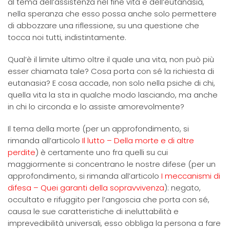
al tema dell’assistenza nel fine vita e dell’eutanasia,
nella speranza che esso possa anche solo permettere
di abbozzare una riflessione, su una questione che
tocca noi tutti, indistintamente.
Qual’è il limite ultimo oltre il quale una vita, non può più
esser chiamata tale? Cosa porta con sé la richiesta di
eutanasia? E cosa accade, non solo nella psiche di chi,
quella vita la sta in qualche modo lasciando, ma anche
in chi lo circonda e lo assiste amorevolmente?
Il tema della morte (per un approfondimento, si
rimanda all’articolo
Il lutto – Della morte e di altre
perdite
) è certamente uno fra quelli su cui
maggiormente si concentrano le nostre difese (per un
approfondimento, si rimanda all’articolo
I meccanismi di
difesa – Quei garanti della sopravvivenza
): negato,
occultato e rifuggito per l’angoscia che porta con sé,
causa le sue caratteristiche di ineluttabilità e
imprevedibilità universali, esso obbliga la persona a fare