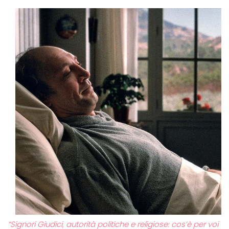
“Signori Giudici, autorità politiche e religiose: cos’è per voi