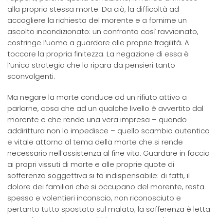
alla propria stessa morte. Da ciò, la difficoltà ad
accogliere la richiesta del morente e a fornirne un
ascolto incondizionato: un confronto così ravvicinato,
costringe l’uomo a guardare alle proprie fragilità. A
toccare la propria finitezza. La negazione di essa è
l’unica strategia che lo ripara da pensieri tanto
sconvolgenti.
Ma negare la morte conduce ad un rifiuto attivo a
parlarne, cosa che ad un qualche livello è avvertito dal
morente e che rende una vera impresa – quando
addirittura non lo impedisce – quello scambio autentico
e vitale attorno al tema della morte che si rende
necessario nell’assistenza al fine vita. Guardare in faccia
ai propri vissuti di morte e alle proprie quote di
sofferenza soggettiva si fa indispensabile: di fatti, il
dolore dei familiari che si occupano del morente, resta
spesso e volentieri inconscio, non riconosciuto e
pertanto tutto spostato sul malato; la sofferenza è letta