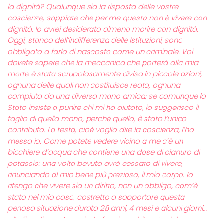
la dignità? Qualunque sia la risposta delle vostre
coscienze, sappiate che per me questo non è vivere con
dignità. Io avrei desiderato almeno morire con dignità.
Oggi, stanco dell’indifferenza delle Istituzioni, sono
obbligato a farlo di nascosto come un criminale. Voi
dovete sapere che la meccanica che porterà alla mia
morte è stata scrupolosamente divisa in piccole azioni,
ognuna delle quali non costituisce reato, ognuna
compiuta da una diversa mano amica; se comunque lo
Stato insiste a punire chi mi ha aiutato, io suggerisco il
taglio di quella mano, perché quello, è stato l’unico
contributo. La testa, cioè voglio dire la coscienza, l’ho
messa io. Come potete vedere vicino a me c’è un
bicchiere d’acqua che contiene una dose di cianuro di
potassio: una volta bevuta avrò cessato di vivere,
rinunciando al mio bene più prezioso, il mio corpo. Io
ritengo che vivere sia un diritto, non un obbligo, com’è
stato nel mio caso, costretto a sopportare questa
penosa situazione durata 28 anni, 4 mesi e alcuni giorni…