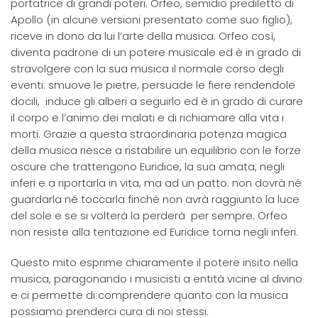
portatrice di grandi poteri. Orfeo, semidio prediletto di
Apollo (in alcune versioni presentato come suo figlio),
riceve in dono da lui l’arte della musica. Orfeo così,
diventa padrone di un potere musicale ed è in grado di
stravolgere con la sua musica il normale corso degli
eventi: smuove le pietre, persuade le fiere rendendole
docili, induce gli alberi a seguirlo ed è in grado di curare
il corpo e l’animo dei malati e di richiamare alla vita i
morti. Grazie a questa straordinaria potenza magica
della musica riesce a ristabilire un equilibrio con le forze
oscure che trattengono Euridice, la sua amata, negli
inferi e a riportarla in vita, ma ad un patto: non dovrà né
guardarla né toccarla finché non avrà raggiunto la luce
del sole e se si volterà la perderà per sempre. Orfeo
non resiste alla tentazione ed Euridice torna negli inferi.
Questo mito esprime chiaramente il potere insito nella
musica, paragonando i musicisti a entità vicine al divino
e ci permette di comprendere quanto con la musica
possiamo prenderci cura di noi stessi.