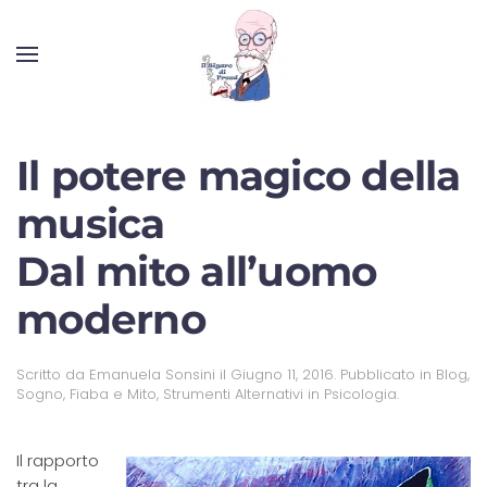
Il potere magico della
musica
Dal mito all’uomo
moderno
Scritto da
Emanuela Sonsini
il
Giugno 11, 2016
. Pubblicato in
Blog
,
Sogno, Fiaba e Mito
,
Strumenti Alternativi in Psicologia
.
Il rapporto
tra la