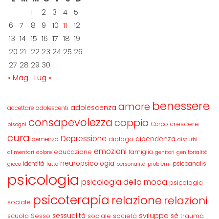
1
2
3
4
5
6
7
8
9
10
11
12
13
14
15
16
17
18
19
20
21
22
23
24
25
26
27
28
29
30
« Mag
Lug »
benessere
amore
adolescenza
accettare
adolescenti
consapevolezza
coppia
crescere
Corpo
bisogni
cura
Depressione
dipendenza
dialogo
demenza
disturbi
emozioni
educazione
famiglia
alimentari
dolore
genitori
genitorialità
neuropsicologia
identità
psicoanalisi
gioco
lutto
personalità
problemi
psicologia
psicologia della moda
psicologia
psicoterapia
relazione
relazioni
sociale
sviluppo
scuola
sessualità
sè
Sesso
sociale
società
trauma