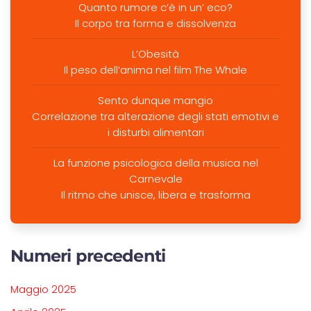
Quanto rumore c’è in un’ eco?
Il corpo tra forma e dissolvenza
L’Obesità
Il peso dell’anima nel film The Whale
Sento dunque mangio
Correlazione tra alterazione degli stati emotivi e
i disturbi alimentari
La funzione psicologica della musica nel
Carnevale
Il ritmo che unisce, libera e trasforma
Numeri precedenti
Maggio 2025