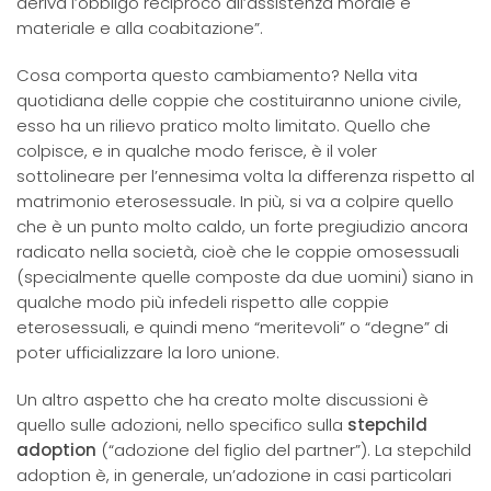
deriva l’obbligo reciproco all’assistenza morale e
materiale e alla coabitazione”.
Cosa comporta questo cambiamento? Nella vita
quotidiana delle coppie che costituiranno unione civile,
esso ha un rilievo pratico molto limitato. Quello che
colpisce, e in qualche modo ferisce, è il voler
sottolineare per l’ennesima volta la differenza rispetto al
matrimonio eterosessuale. In più, si va a colpire quello
che è un punto molto caldo, un forte pregiudizio ancora
radicato nella società, cioè che le coppie omosessuali
(specialmente quelle composte da due uomini) siano in
qualche modo più infedeli rispetto alle coppie
eterosessuali, e quindi meno “meritevoli” o “degne” di
poter ufficializzare la loro unione.
Un altro aspetto che ha creato molte discussioni è
quello sulle adozioni, nello specifico sulla
stepchild
adoption
(“adozione del figlio del partner”). La stepchild
adoption è, in generale, un’adozione in casi particolari