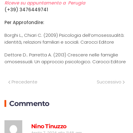
Riceve su appuntamento a Perugia
(+39) 3476449741
Per Approfondire:
Borghi L., Chiari C. (2009) Psicologia dell’omosessualità:
identità, relazioni familiari e sociali. Carocci Editore
Dettore D.. Parretta A. (2013) Crescere nelle famiglie
omosessuali. Un approccio psicologico. Carocci Editore
Precedente
Successivo
Commento
R
Nino Tinuzzo
Aprile 7, 2024 alle 11:48 am