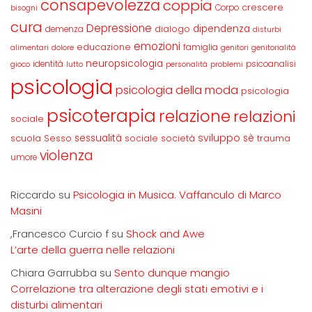
consapevolezza
coppia
crescere
Corpo
bisogni
cura
Depressione
dipendenza
dialogo
demenza
disturbi
emozioni
educazione
famiglia
alimentari
dolore
genitori
genitorialità
neuropsicologia
identità
psicoanalisi
gioco
lutto
personalità
problemi
psicologia
psicologia della moda
psicologia
psicoterapia
relazione
relazioni
sociale
sviluppo
scuola
sessualità
sè
Sesso
sociale
società
trauma
violenza
umore
Riccardo
su
Psicologia in Musica. Vaffanculo di Marco
Masini
,Francesco Curcio f
su
Shock and Awe
L’arte della guerra nelle relazioni
Chiara Garrubba
su
Sento dunque mangio
Correlazione tra alterazione degli stati emotivi e i
disturbi alimentari