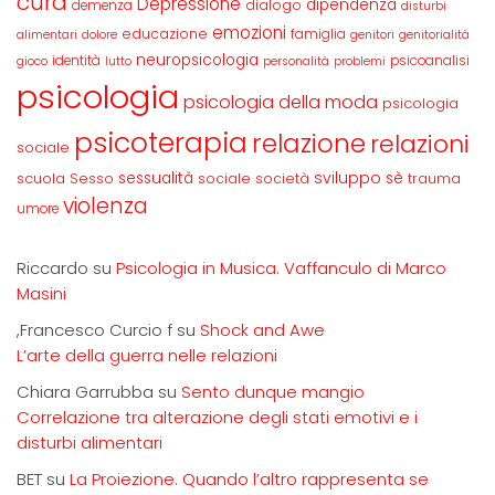
cura
Depressione
dipendenza
dialogo
demenza
disturbi
emozioni
educazione
famiglia
alimentari
dolore
genitori
genitorialità
neuropsicologia
identità
psicoanalisi
gioco
lutto
personalità
problemi
psicologia
psicologia della moda
psicologia
psicoterapia
relazione
relazioni
sociale
sviluppo
scuola
sessualità
sè
Sesso
sociale
società
trauma
violenza
umore
Riccardo
su
Psicologia in Musica. Vaffanculo di Marco
Masini
,Francesco Curcio f
su
Shock and Awe
L’arte della guerra nelle relazioni
Chiara Garrubba
su
Sento dunque mangio
Correlazione tra alterazione degli stati emotivi e i
disturbi alimentari
BET
su
La Proiezione. Quando l’altro rappresenta se