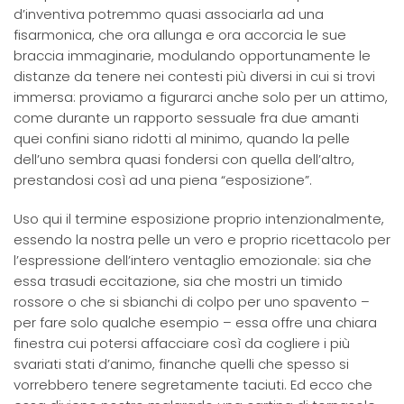
d’inventiva potremmo quasi associarla ad una
fisarmonica, che ora allunga e ora accorcia le sue
braccia immaginarie, modulando opportunamente le
distanze da tenere nei contesti più diversi in cui si trovi
immersa: proviamo a figurarci anche solo per un attimo,
come durante un rapporto sessuale fra due amanti
quei confini siano ridotti al minimo, quando la pelle
dell’uno sembra quasi fondersi con quella dell’altro,
prestandosi così ad una piena “esposizione”.
Uso qui il termine esposizione proprio intenzionalmente,
essendo la nostra pelle un vero e proprio ricettacolo per
l’espressione dell’intero ventaglio emozionale: sia che
essa trasudi eccitazione, sia che mostri un timido
rossore o che si sbianchi di colpo per uno spavento –
per fare solo qualche esempio – essa offre una chiara
finestra cui potersi affacciare così da cogliere i più
svariati stati d’animo, finanche quelli che spesso si
vorrebbero tenere segretamente taciuti. Ed ecco che