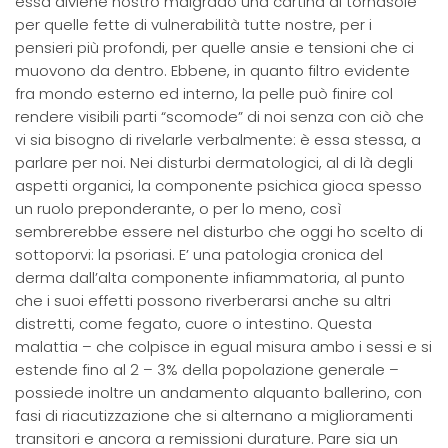
essa diviene nostro malgrado una cartina di tornasole
per quelle fette di vulnerabilità tutte nostre, per i
pensieri più profondi, per quelle ansie e tensioni che ci
muovono da dentro. Ebbene, in quanto filtro evidente
fra mondo esterno ed interno, la pelle può finire col
rendere visibili parti “scomode” di noi senza con ciò che
vi sia bisogno di rivelarle verbalmente: è essa stessa, a
parlare per noi. Nei disturbi dermatologici, al di là degli
aspetti organici, la componente psichica gioca spesso
un ruolo preponderante, o per lo meno, così
sembrerebbe essere nel disturbo che oggi ho scelto di
sottoporvi: la psoriasi. E’ una patologia cronica del
derma dall’alta componente infiammatoria, al punto
che i suoi effetti possono riverberarsi anche su altri
distretti, come fegato, cuore o intestino. Questa
malattia – che colpisce in egual misura ambo i sessi e si
estende fino al 2 – 3% della popolazione generale –
possiede inoltre un andamento alquanto ballerino, con
fasi di riacutizzazione che si alternano a miglioramenti
transitori e ancora a remissioni durature. Pare sia un