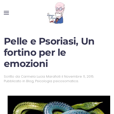
Pelle e Psoriasi, Un
fortino per le
emozioni
Scritto da
Carmela Lucia Marafioti
il
Novembre 11, 2015
.
Pubblicato in
Blog
,
Psicologia psicosomatica
.