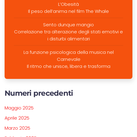
L’Obesità
Il peso dell’anima nel film The Whale
Sento dunque mangio
Correlazione tra alterazione degli stati emotivi e
i disturbi alimentari
La funzione psicologica della musica nel
Carnevale
Il ritmo che unisce, libera e trasforma
Numeri precedenti
Maggio 2025
Aprile 2025
Marzo 2025