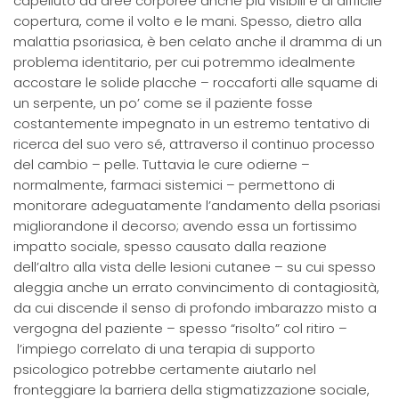
capelluto ad aree corporee anche più visibili e di difficile
copertura, come il volto e le mani. Spesso, dietro alla
malattia psoriasica, è ben celato anche il dramma di un
problema identitario, per cui potremmo idealmente
accostare le solide placche – roccaforti alle squame di
un serpente, un po’ come se il paziente fosse
costantemente impegnato in un estremo tentativo di
ricerca del suo vero sé, attraverso il continuo processo
del cambio – pelle. Tuttavia le cure odierne –
normalmente, farmaci sistemici – permettono di
monitorare adeguatamente l’andamento della psoriasi
migliorandone il decorso; avendo essa un fortissimo
impatto sociale, spesso causato dalla reazione
dell’altro alla vista delle lesioni cutanee – su cui spesso
aleggia anche un errato convincimento di contagiosità,
da cui discende il senso di profondo imbarazzo misto a
vergogna del paziente – spesso “risolto” col ritiro –
l’impiego correlato di una terapia di supporto
psicologico potrebbe certamente aiutarlo nel
fronteggiare la barriera della stigmatizzazione sociale,