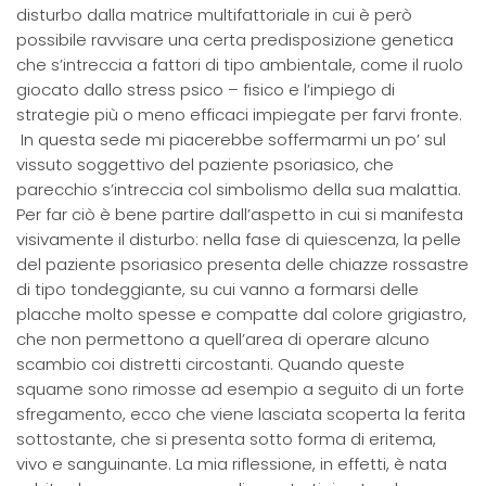
disturbo dalla matrice multifattoriale in cui è però
possibile ravvisare una certa predisposizione genetica
che s’intreccia a fattori di tipo ambientale, come il ruolo
giocato dallo stress psico – fisico e l’impiego di
strategie più o meno efficaci impiegate per farvi fronte.
In questa sede mi piacerebbe soffermarmi un po’ sul
vissuto soggettivo del paziente psoriasico, che
parecchio s’intreccia col simbolismo della sua malattia.
Per far ciò è bene partire dall’aspetto in cui si manifesta
visivamente il disturbo: nella fase di quiescenza, la pelle
del paziente psoriasico presenta delle chiazze rossastre
di tipo tondeggiante, su cui vanno a formarsi delle
placche molto spesse e compatte dal colore grigiastro,
che non permettono a quell’area di operare alcuno
scambio coi distretti circostanti. Quando queste
squame sono rimosse ad esempio a seguito di un forte
sfregamento, ecco che viene lasciata scoperta la ferita
sottostante, che si presenta sotto forma di eritema,
vivo e sanguinante. La mia riflessione, in effetti, è nata