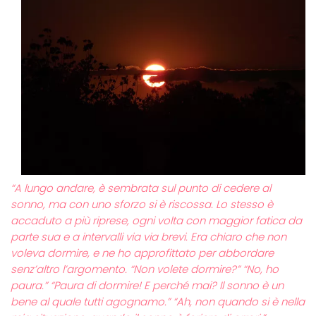
“A lungo andare, è sembrata sul punto di cedere al
sonno, ma con uno sforzo si è riscossa. Lo stesso è
accaduto a più riprese, ogni volta con maggior fatica da
parte sua e a intervalli via via brevi. Era chiaro che non
voleva dormire, e ne ho approfittato per abbordare
senz’altro l’argomento. “Non volete dormire?” “No, ho
paura.” “Paura di dormire! E perché mai? Il sonno è un
bene al quale tutti agognamo.” “Ah, non quando si è nella