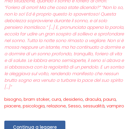
mia situazione, quando il sonno è foriero di orrori.”
“Foriero di orrori! Ma che cosa state dicendo?” “Non lo so,
non lo so! Ed è proprio questo lo spaventoso! Questa
debolezza sopravviene durante il sonno, e al solo
pensiero inorridisco.” […] E, pronunciata appena la parola,
eccola far udire un gran sospiro di sollievo e sprofondare
nel sonno. Tutta la notte sono rimasto a vegliare. Non si è
mossa neppure un istante, ma ha continuato a dormire e
a dormire di un sonno profondo, tranquillo, foriero di vita
e di salute. Le labbra erano semiaperte, il seno si alzava e
si abbassava con la regolarità di un pendolo. E un sorriso
le aleggiava sul volto, rendendo manifesto che nessun
brutto sogno era venuto a turbare la pace del suo spirito
[…]”
bisogno
,
bram stoker
,
cura
,
desiderio
,
dracula
,
paura
,
piacere
,
psicologia
,
relazione
,
Sesso
,
sessualità
,
vampiro
Continua a leggere