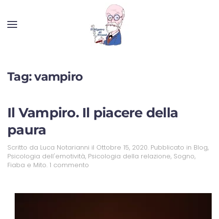
Tag:
vampiro
Il Vampiro. Il piacere della
paura
Scritto da
Luca Notarianni
il
Ottobre 15, 2020
. Pubblicato in
Blog
,
Psicologia dell'emotività
,
Psicologia della relazione
,
Sogno,
Fiaba e Mito
.
1 commento