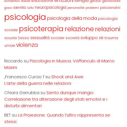
emozioni
educazione
famiglia
alimentari
dolore
genitori
genitorialità
neuropsicologia
identità
psicoanalisi
gioco
lutto
personalità
problemi
psicologia
psicologia della moda
psicologia
psicoterapia
relazione
relazioni
sociale
sviluppo
scuola
sessualità
sè
Sesso
sociale
società
trauma
violenza
umore
Riccardo
su
Psicologia in Musica. Vaffanculo di Marco
Masini
,Francesco Curcio f
su
Shock and Awe
L’arte della guerra nelle relazioni
Chiara Garrubba
su
Sento dunque mangio
Correlazione tra alterazione degli stati emotivi e i
disturbi alimentari
BET
su
La Proiezione. Quando l’altro rappresenta se
stessi