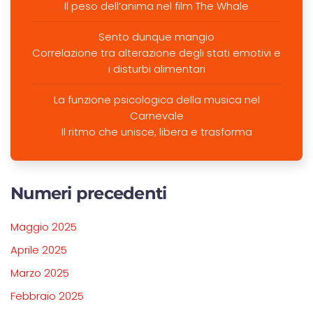
Il peso dell’anima nel film The Whale
Sento dunque mangio
Correlazione tra alterazione degli stati emotivi e
i disturbi alimentari
La funzione psicologica della musica nel
Carnevale
Il ritmo che unisce, libera e trasforma
Numeri precedenti
Maggio 2025
Aprile 2025
Marzo 2025
Febbraio 2025