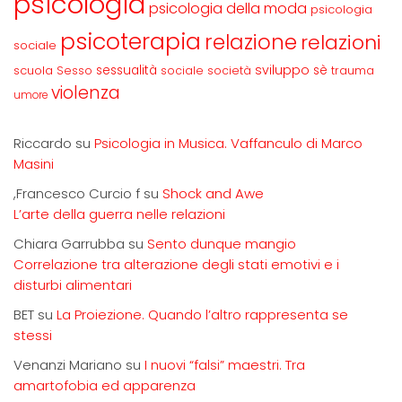
psicologia
psicologia della moda
psicologia
psicoterapia
relazione
relazioni
sociale
sviluppo
scuola
sessualità
sè
Sesso
sociale
società
trauma
violenza
umore
Riccardo
su
Psicologia in Musica. Vaffanculo di Marco
Masini
,Francesco Curcio f
su
Shock and Awe
L’arte della guerra nelle relazioni
Chiara Garrubba
su
Sento dunque mangio
Correlazione tra alterazione degli stati emotivi e i
disturbi alimentari
BET
su
La Proiezione. Quando l’altro rappresenta se
stessi
Venanzi Mariano
su
I nuovi “falsi” maestri. Tra
amartofobia ed apparenza