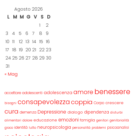
Agosto 2026
L
M
M
G
V
S
D
1
2
3
4
5
6
7
8
9
10
11
12
13
14
15
16
17
18
19
20
21
22
23
24
25
26
27
28
29
30
31
« Mag
benessere
amore
adolescenza
accettare
adolescenti
consapevolezza
coppia
crescere
Corpo
bisogni
cura
Depressione
dipendenza
dialogo
demenza
disturbi
emozioni
educazione
famiglia
alimentari
dolore
genitori
genitorialità
neuropsicologia
identità
psicoanalisi
gioco
lutto
personalità
problemi