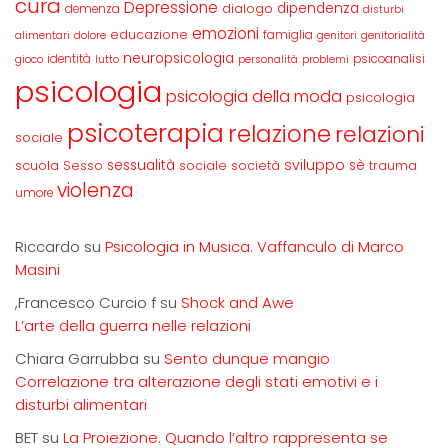
cura
Depressione
dipendenza
dialogo
demenza
disturbi
emozioni
educazione
famiglia
alimentari
dolore
genitori
genitorialità
neuropsicologia
identità
psicoanalisi
gioco
lutto
personalità
problemi
psicologia
psicologia della moda
psicologia
psicoterapia
relazione
relazioni
sociale
sviluppo
scuola
sessualità
sè
Sesso
sociale
società
trauma
violenza
umore
Riccardo
su
Psicologia in Musica. Vaffanculo di Marco
Masini
,Francesco Curcio f
su
Shock and Awe
L’arte della guerra nelle relazioni
Chiara Garrubba
su
Sento dunque mangio
Correlazione tra alterazione degli stati emotivi e i
disturbi alimentari
BET
su
La Proiezione. Quando l’altro rappresenta se