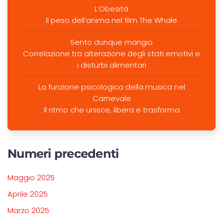
L’Obesità
Il peso dell’anima nel film The Whale
Sento dunque mangio
Correlazione tra alterazione degli stati emotivi e
i disturbi alimentari
La funzione psicologica della musica nel
Carnevale
Il ritmo che unisce, libera e trasforma
Numeri precedenti
Maggio 2025
Aprile 2025
Marzo 2025