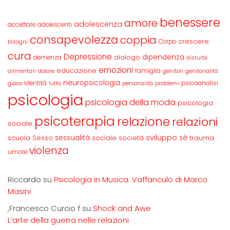
benessere
amore
adolescenza
accettare
adolescenti
consapevolezza
coppia
crescere
Corpo
bisogni
cura
Depressione
dipendenza
dialogo
demenza
disturbi
emozioni
educazione
famiglia
alimentari
dolore
genitori
genitorialità
neuropsicologia
identità
psicoanalisi
gioco
lutto
personalità
problemi
psicologia
psicologia della moda
psicologia
psicoterapia
relazione
relazioni
sociale
sviluppo
scuola
sessualità
sè
Sesso
sociale
società
trauma
violenza
umore
Riccardo
su
Psicologia in Musica. Vaffanculo di Marco
Masini
,Francesco Curcio f
su
Shock and Awe
L’arte della guerra nelle relazioni