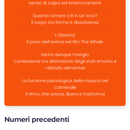
senso di colpa ed innamoramenti
Quanto rumore c’è in un’ eco?
Il corpo tra forma e dissolvenza
L’Obesità
Il peso dell’anima nel film The Whale
Sento dunque mangio
Correlazione tra alterazione degli stati emotivi e
i disturbi alimentari
La funzione psicologica della musica nel
Carnevale
Il ritmo che unisce, libera e trasforma
Numeri precedenti