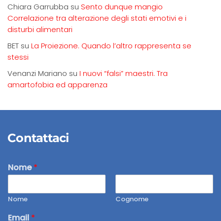
Chiara Garrubba
su
Sento dunque mangio
Correlazione tra alterazione degli stati emotivi e i
disturbi alimentari
BET
su
La Proiezione. Quando l’altro rappresenta se
stessi
Venanzi Mariano
su
I nuovi “falsi” maestri. Tra
amartofobia ed apparenza
Contattaci
Nome
*
Nome
Cognome
Email
*