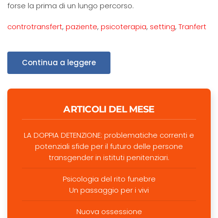
forse la prima di un lungo percorso.
controtransfert
,
paziente
,
psicoterapia
,
setting
,
Tranfert
Continua a leggere
ARTICOLI DEL MESE
LA DOPPIA DETENZIONE: problematiche correnti e
potenziali sfide per il futuro delle persone
transgender in istituti penitenziari.
Psicologia del rito funebre
Un passaggio per i vivi
Nuova ossessione