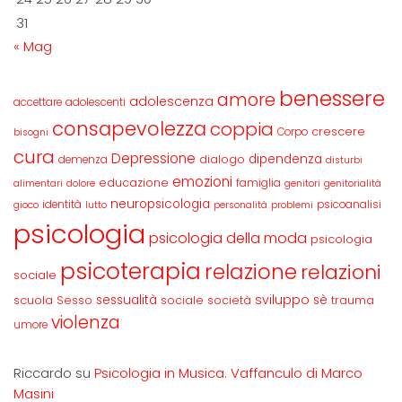
31
« Mag
benessere
amore
adolescenza
accettare
adolescenti
consapevolezza
coppia
crescere
Corpo
bisogni
cura
Depressione
dipendenza
dialogo
demenza
disturbi
emozioni
educazione
famiglia
alimentari
dolore
genitori
genitorialità
neuropsicologia
identità
psicoanalisi
gioco
lutto
personalità
problemi
psicologia
psicologia della moda
psicologia
psicoterapia
relazione
relazioni
sociale
sviluppo
scuola
sessualità
sè
Sesso
sociale
società
trauma
violenza
umore
Riccardo
su
Psicologia in Musica. Vaffanculo di Marco
Masini