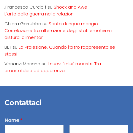
,Francesco Curcio f
su
Shock and Awe
L’arte della guerra nelle relazioni
Chiara Garrubba
su
Sento dunque mangio
Correlazione tra alterazione degli stati emotivi e i
disturbi alimentari
BET
su
La Proiezione. Quando l’altro rappresenta se
stessi
Venanzi Mariano
su
I nuovi “falsi” maestri. Tra
amartofobia ed apparenza
Contattaci
Nome
*