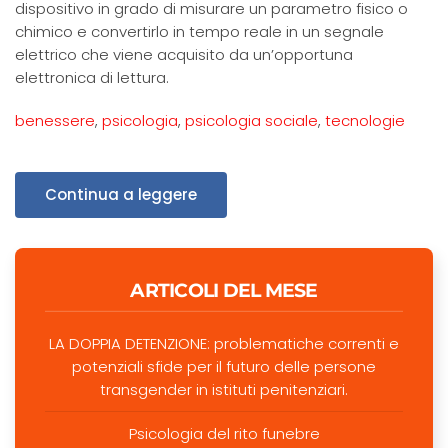
dispositivo in grado di misurare un parametro fisico o
chimico e convertirlo in tempo reale in un segnale
elettrico che viene acquisito da un’opportuna
elettronica di lettura.
benessere
,
psicologia
,
psicologia sociale
,
tecnologie
Continua a leggere
ARTICOLI DEL MESE
LA DOPPIA DETENZIONE: problematiche correnti e
potenziali sfide per il futuro delle persone
transgender in istituti penitenziari.
Psicologia del rito funebre