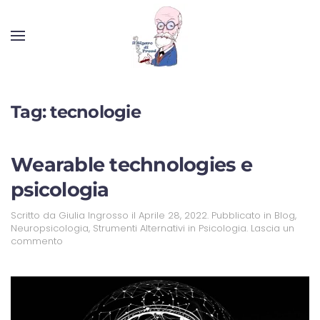
Tag:
tecnologie
Wearable technologies e
psicologia
Scritto da
Giulia Ingrosso
il
Aprile 28, 2022
. Pubblicato in
Blog
,
Neuropsicologia
,
Strumenti Alternativi in Psicologia
.
Lascia un
commento