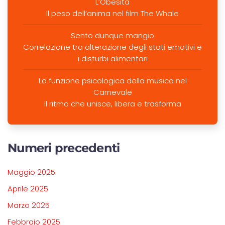
L’Obesità
Il peso dell’anima nel film The Whale
Sento dunque mangio
Correlazione tra alterazione degli stati emotivi e
i disturbi alimentari
La funzione psicologica della musica nel
Carnevale
Il ritmo che unisce, libera e trasforma
Numeri precedenti
Maggio 2025
Aprile 2025
Marzo 2025
Febbraio 2025