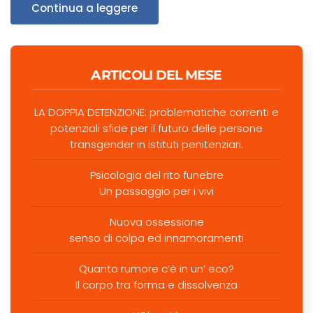
metti
Continua a leggere
su
famiglia?
Come
nasce
ARTICOLI DEL MESE
un’aspettativa
sociale
LA DOPPIA DETENZIONE: problematiche correnti e
potenziali sfide per il futuro delle persone
transgender in istituti penitenziari.
Psicologia del rito funebre
Un passaggio per i vivi
Nuova ossessione
senso di colpa ed innamoramenti
Quanto rumore c’è in un’ eco?
Il corpo tra forma e dissolvenza