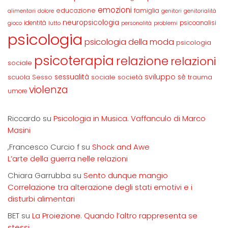
emozioni
educazione
famiglia
alimentari
dolore
genitori
genitorialità
neuropsicologia
identità
psicoanalisi
gioco
lutto
personalità
problemi
psicologia
psicologia della moda
psicologia
psicoterapia
relazione
relazioni
sociale
sviluppo
scuola
sessualità
sè
Sesso
sociale
società
trauma
violenza
umore
Riccardo
su
Psicologia in Musica. Vaffanculo di Marco
Masini
,Francesco Curcio f
su
Shock and Awe
L’arte della guerra nelle relazioni
Chiara Garrubba
su
Sento dunque mangio
Correlazione tra alterazione degli stati emotivi e i
disturbi alimentari
BET
su
La Proiezione. Quando l’altro rappresenta se
stessi