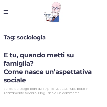
Tag:
sociologia
E tu, quando metti su
famiglia?
Come nasce un’aspettativa
sociale
Scritto da
Diego Bonifazi
il
Aprile 13, 2023
. Pubblicato in
Adattamento Sociale
,
Blog
.
Lascia un commento