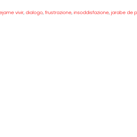
ejame vivir
,
dialogo
,
frustrazione
,
insoddisfazione
,
jarabe de 