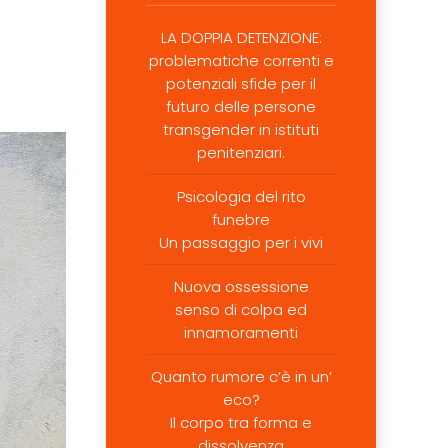
LA DOPPIA DETENZIONE:
problematiche correnti e
potenziali sfide per il
futuro delle persone
transgender in istituti
penitenziari.
Psicologia del rito
funebre
Un passaggio per i vivi
Nuova ossessione
senso di colpa ed
innamoramenti
Quanto rumore c’è in un’
eco?
Il corpo tra forma e
dissolvenza