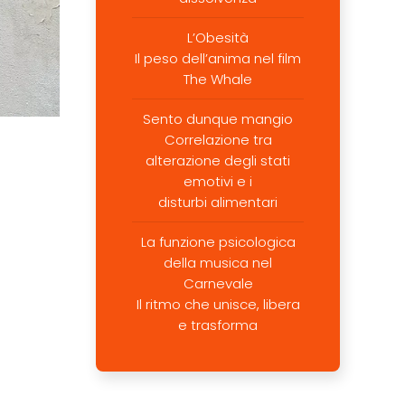
L’Obesità
Il peso dell’anima nel film
The Whale
Sento dunque mangio
Correlazione tra
alterazione degli stati
emotivi e i
disturbi alimentari
La funzione psicologica
della musica nel
Carnevale
Il ritmo che unisce, libera
e trasforma