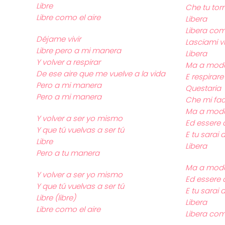
Libre
Che tu torn
Libre como el aire
Libera
Libera come
Déjame vivir
Lasciami v
Libre pero a mi manera
Libera
Y volver a respirar
Ma a mod
De ese aire que me vuelve a la vida
E respirare
Pero a mi manera
Questaria
Pero a mi manera
Che mi facc
Ma a mod
Y volver a ser yo mismo
Ed essere 
Y que tú vuelvas a ser tú
E tu sarai 
Libre
Libera
Pero a tu manera
Ma a modo
Y volver a ser yo mismo
Ed essere 
Y que tú vuelvas a ser tú
E tu sarai 
Libre (libre)
Libera
Libre como el aire
Libera come