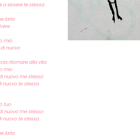
i a essere te stessa
 laria
ivere
o mio
 di nuovo
ia ritornare alla vita
o mio
di nuovo me stesso
di nuovo te stessa
 tuo
di nuovo me stesso
di nuovo te stessa
 laria