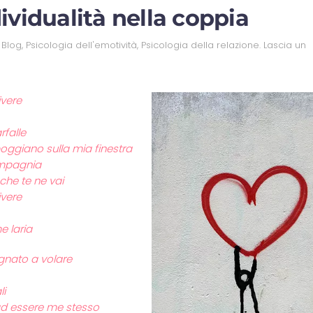
ividualità nella coppia
n
Blog
,
Psicologia dell'emotività
,
Psicologia della relazione
.
Lascia un
ivere
rfalle
oggiano sulla mia finestra
mpagnia
che te ne vai
ivere
 laria
egnato a volare
li
ad essere me stesso