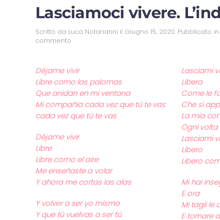
Lasciamoci vivere. L’ind
Scritto da
Luca Notarianni
il
Giugno 15, 2020
. Pubblicato i
commento
Déjame vivir
Lasciami v
Libre como las palomas
Libera
Que anidan en mi ventana
Come le fa
Mi compañía cada vez que tú te vas
Che si app
cada vez que tú te vas
La mia co
Ogni volta 
Déjame vivir
Lasciami v
Libre
Libero
Libre como el aire
Libero come
Me enseñaste a volar
Y ahora me cortas las alas
Mi hai ins
E ora
Y volver a ser yo mismo
Mi tagli le a
Y que tú vuelvas a ser tú
E tornare 