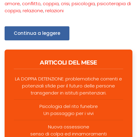
amore
,
conflitto
,
coppia
,
crisi
,
psicologia
,
psicoterapia di
coppia
,
relazione
,
relazioni
Continua a leggere
ARTICOLI DEL MESE
LA DOPPIA DETENZIONE: problematiche correnti e
potenziali sfide per il futuro delle persone
transgender in istituti penitenziari.
Psicologia del rito funebre
Un passaggio per i vivi
Nuova ossessione
senso di colpa ed innamoramenti