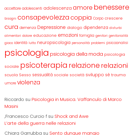
benessere
amore
adolescenza
accettare
adolescenti
consapevolezza
coppia
crescere
Corpo
bisogni
cura
Depressione
dipendenza
dialogo
demenza
disturbi
emozioni
educazione
famiglia
alimentari
dolore
genitori
genitorialità
neuropsicologia
identità
psicoanalisi
gioco
lutto
personalità
problemi
psicologia
psicologia della moda
psicologia
psicoterapia
relazione
relazioni
sociale
sviluppo
scuola
sessualità
sè
Sesso
sociale
società
trauma
violenza
umore
Riccardo
su
Psicologia in Musica. Vaffanculo di Marco
Masini
,Francesco Curcio f
su
Shock and Awe
L’arte della guerra nelle relazioni
Chiara Garrubba
su
Sento dunque mangio