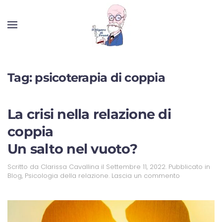
Tag:
psicoterapia di coppia
La crisi nella relazione di
coppia
Un salto nel vuoto?
Scritto da
Clarissa Cavallina
il
Settembre 11, 2022
. Pubblicato in
Blog
,
Psicologia della relazione
.
Lascia un commento