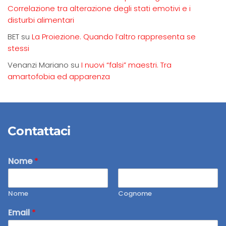
Correlazione tra alterazione degli stati emotivi e i
disturbi alimentari
BET
su
La Proiezione. Quando l’altro rappresenta se
stessi
Venanzi Mariano
su
I nuovi “falsi” maestri. Tra
amartofobia ed apparenza
Contattaci
Nome
*
Nome
Cognome
Email
*