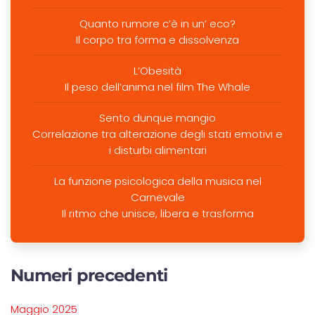
Quanto rumore c’è in un’ eco?
Il corpo tra forma e dissolvenza
L’Obesità
Il peso dell’anima nel film The Whale
Sento dunque mangio
Correlazione tra alterazione degli stati emotivi e
i disturbi alimentari
La funzione psicologica della musica nel
Carnevale
Il ritmo che unisce, libera e trasforma
Numeri precedenti
Maggio 2025