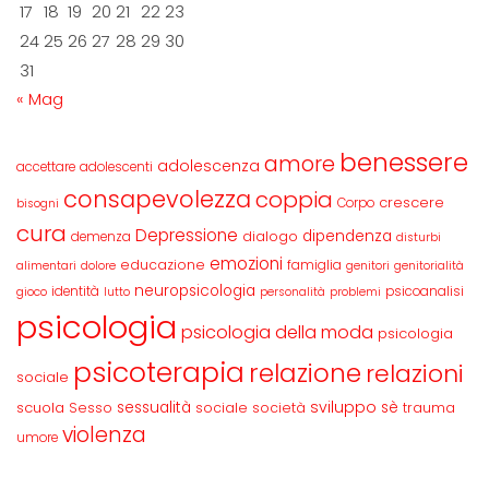
17
18
19
20
21
22
23
24
25
26
27
28
29
30
31
« Mag
benessere
amore
adolescenza
accettare
adolescenti
consapevolezza
coppia
crescere
Corpo
bisogni
cura
Depressione
dipendenza
dialogo
demenza
disturbi
emozioni
educazione
famiglia
alimentari
dolore
genitori
genitorialità
neuropsicologia
identità
psicoanalisi
gioco
lutto
personalità
problemi
psicologia
psicologia della moda
psicologia
psicoterapia
relazione
relazioni
sociale
sviluppo
scuola
sessualità
sè
Sesso
sociale
società
trauma
violenza
umore