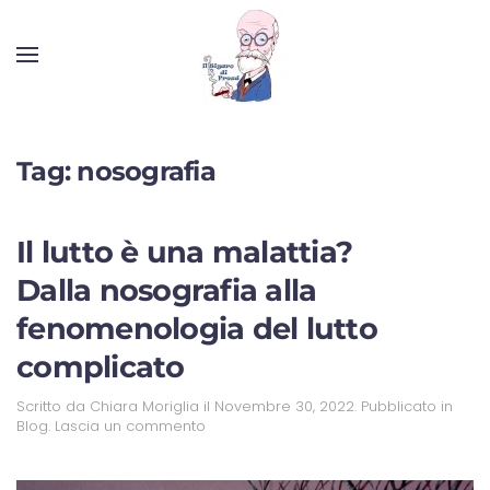
Tag:
nosografia
Il lutto è una malattia?
Dalla nosografia alla
fenomenologia del lutto
complicato
Scritto da
Chiara Moriglia
il
Novembre 30, 2022
. Pubblicato in
Blog
.
Lascia un commento