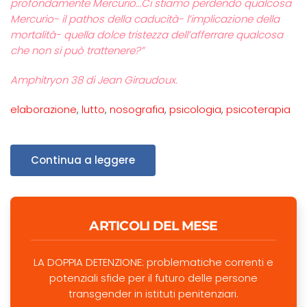
profondamente Mercurio…Ci stiamo perdendo qualcosa
Mercurio- il pathos della caducità- l’implicazione della
mortalità- quella dolce tristezza dell’afferrare qualcosa
che non si può trattenere?”
Amphitryon 38 di Jean Giraudoux.
elaborazione
,
lutto
,
nosografia
,
psicologia
,
psicoterapia
Continua a leggere
ARTICOLI DEL MESE
LA DOPPIA DETENZIONE: problematiche correnti e
potenziali sfide per il futuro delle persone
transgender in istituti penitenziari.