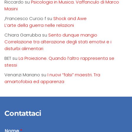
Riccardo
su
Psicologia in Musica. Vaffanculo di Marco
Masini
,Francesco Curcio f
su
Shock and Awe
L’arte della guerra nelle relazioni
Chiara Garrubba
su
Sento dunque mangio
Correlazione tra alterazione degli stati emotivi e i
disturbi alimentari
BET
su
La Proiezione. Quando l’altro rappresenta se
stessi
Venanzi Mariano
su
I nuovi “falsi” maestri. Tra
amartofobia ed apparenza
Contattaci
Nome
*