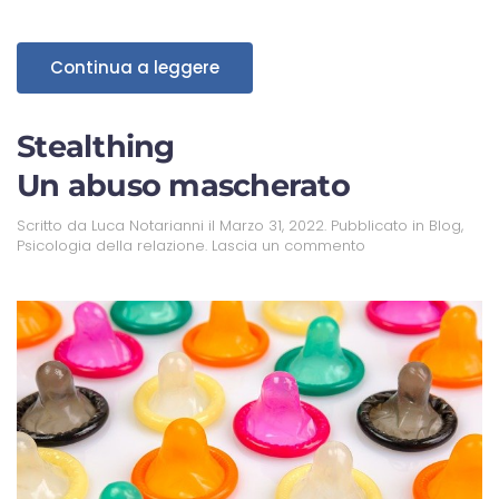
Continua a leggere
Stealthing
Un abuso mascherato
Scritto da
Luca Notarianni
il
Marzo 31, 2022
. Pubblicato in
Blog
,
Psicologia della relazione
.
Lascia un commento