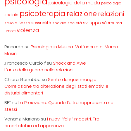
psicologia
psicologia della moda
psicologia
psicoterapia
relazione
relazioni
sociale
sviluppo
scuola
sessualità
sè
Sesso
sociale
società
trauma
violenza
umore
Riccardo
su
Psicologia in Musica. Vaffanculo di Marco
Masini
,Francesco Curcio f
su
Shock and Awe
L’arte della guerra nelle relazioni
Chiara Garrubba
su
Sento dunque mangio
Correlazione tra alterazione degli stati emotivi e i
disturbi alimentari
BET
su
La Proiezione. Quando l’altro rappresenta se
stessi
Venanzi Mariano
su
I nuovi “falsi” maestri. Tra
amartofobia ed apparenza