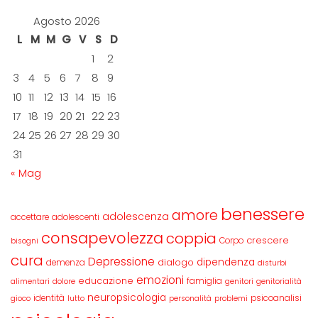
Agosto 2026
L
M
M
G
V
S
D
1
2
3
4
5
6
7
8
9
10
11
12
13
14
15
16
17
18
19
20
21
22
23
24
25
26
27
28
29
30
31
« Mag
benessere
amore
adolescenza
accettare
adolescenti
consapevolezza
coppia
crescere
Corpo
bisogni
cura
Depressione
dipendenza
dialogo
demenza
disturbi
emozioni
educazione
famiglia
alimentari
dolore
genitori
genitorialità
neuropsicologia
identità
psicoanalisi
gioco
lutto
personalità
problemi