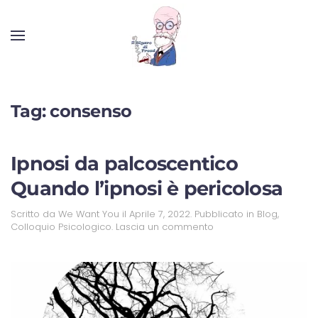
Tag:
consenso
Ipnosi da palcoscentico
Quando l’ipnosi è pericolosa
Scritto da
We Want You
il
Aprile 7, 2022
. Pubblicato in
Blog
,
Colloquio Psicologico
.
Lascia un commento