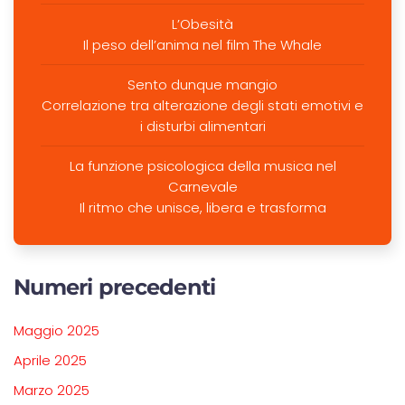
L’Obesità
Il peso dell’anima nel film The Whale
Sento dunque mangio
Correlazione tra alterazione degli stati emotivi e
i disturbi alimentari
La funzione psicologica della musica nel
Carnevale
Il ritmo che unisce, libera e trasforma
Numeri precedenti
Maggio 2025
Aprile 2025
Marzo 2025