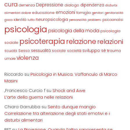
cura
Depressione
dipendenza
dialogo
demenza
disturbi
emozioni
educazione
famiglia
alimentari
dolore
genitori
genitorialità
neuropsicologia
identità
psicoanalisi
gioco
lutto
personalità
problemi
psicologia
psicologia della moda
psicologia
psicoterapia
relazione
relazioni
sociale
sviluppo
scuola
sessualità
sè
Sesso
sociale
società
trauma
violenza
umore
Riccardo
su
Psicologia in Musica. Vaffanculo di Marco
Masini
,Francesco Curcio f
su
Shock and Awe
L’arte della guerra nelle relazioni
Chiara Garrubba
su
Sento dunque mangio
Correlazione tra alterazione degli stati emotivi e i
disturbi alimentari
BET
su
La Proiezione. Quando l’altro rappresenta se