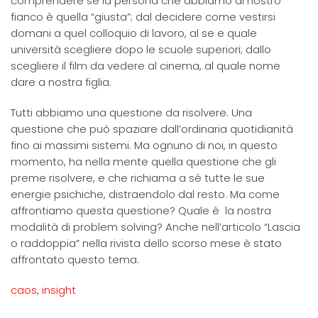
comprendere se la persona che abbiamo al nostro
fianco è quella “giusta”; dal decidere come vestirsi
domani a quel colloquio di lavoro, al se e quale
università scegliere dopo le scuole superiori; dallo
scegliere il film da vedere al cinema, al quale nome
dare a nostra figlia.
Tutti abbiamo una questione da risolvere. Una
questione che può spaziare dall’ordinaria quotidianità
fino ai massimi sistemi. Ma ognuno di noi, in questo
momento, ha nella mente quella questione che gli
preme risolvere, e che richiama a sé tutte le sue
energie psichiche, distraendolo dal resto. Ma come
affrontiamo questa questione? Quale è la nostra
modalità di problem solving? Anche nell’articolo “Lascia
o raddoppia” nella rivista dello scorso mese è stato
affrontato questo tema.
caos
,
insight