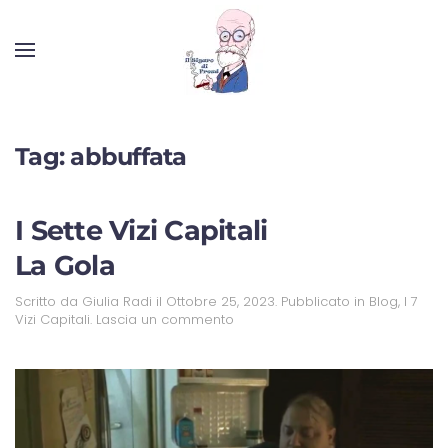
Tag:
abbuffata
I Sette Vizi Capitali
La Gola
Scritto da
Giulia Radi
il
Ottobre 25, 2023
. Pubblicato in
Blog
,
I 7
Vizi Capitali
.
Lascia un commento