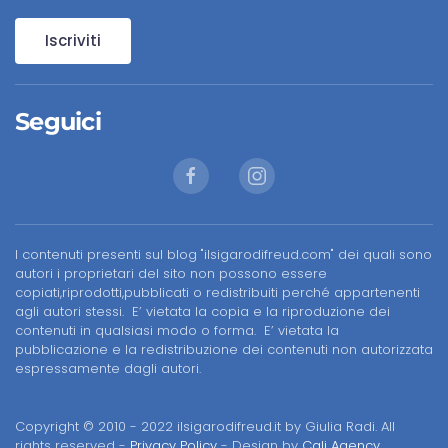
Iscriviti
Seguici
I contenuti presenti sul blog "ilsigarodifreud.com" dei quali sono
autori i proprietari del sito non possono essere
copiati,riprodotti,pubblicati o redistribuiti perché appartenenti
agli autori stessi. E’ vietata la copia e la riproduzione dei
contenuti in qualsiasi modo o forma. E’ vietata la
pubblicazione e la redistribuzione dei contenuti non autorizzata
espressamente dagli autori.
Copyright © 2010 - 2022 ilsigarodifreud.it by Giulia Radi. All
rights reserved -
Privacy Policy
- Design by
Cali Agency