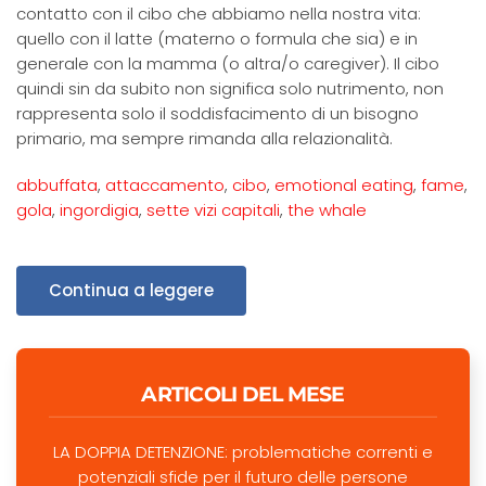
contatto con il cibo che abbiamo nella nostra vita:
quello con il latte (materno o formula che sia) e in
generale con la mamma (o altra/o caregiver). Il cibo
quindi sin da subito non significa solo nutrimento, non
rappresenta solo il soddisfacimento di un bisogno
primario, ma sempre rimanda alla relazionalità.
abbuffata
,
attaccamento
,
cibo
,
emotional eating
,
fame
,
gola
,
ingordigia
,
sette vizi capitali
,
the whale
Continua a leggere
ARTICOLI DEL MESE
LA DOPPIA DETENZIONE: problematiche correnti e
potenziali sfide per il futuro delle persone