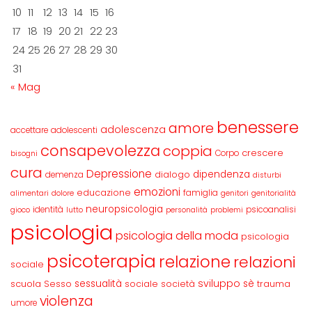
10
11
12
13
14
15
16
17
18
19
20
21
22
23
24
25
26
27
28
29
30
31
« Mag
benessere
amore
adolescenza
accettare
adolescenti
consapevolezza
coppia
crescere
Corpo
bisogni
cura
Depressione
dipendenza
dialogo
demenza
disturbi
emozioni
educazione
famiglia
alimentari
dolore
genitori
genitorialità
neuropsicologia
identità
psicoanalisi
gioco
lutto
personalità
problemi
psicologia
psicologia della moda
psicologia
psicoterapia
relazione
relazioni
sociale
sviluppo
scuola
sessualità
sè
Sesso
sociale
società
trauma
violenza
umore