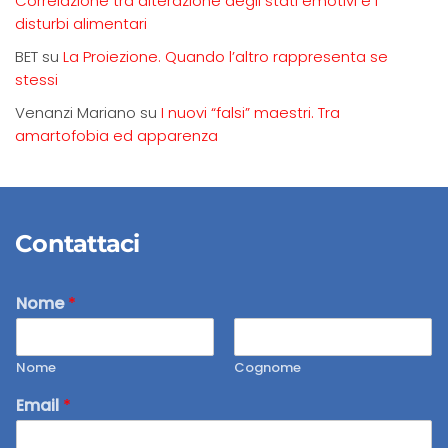
Correlazione tra alterazione degli stati emotivi e i
disturbi alimentari
BET
su
La Proiezione. Quando l’altro rappresenta se
stessi
Venanzi Mariano
su
I nuovi “falsi” maestri. Tra
amartofobia ed apparenza
Contattaci
Nome
*
Nome
Cognome
Email
*