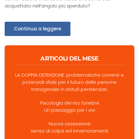
acquattato nell’angolo più sperduto?
Continua a leggere
ARTICOLI DEL MESE
LA DOPPIA DETENZIONE: problematiche correnti e
potenziali sfide per il futuro delle persone
transgender in istituti penitenziari.
Psicologia del rito funebre
Un passaggio per i vivi
Nuova ossessione
senso di colpa ed innamoramenti