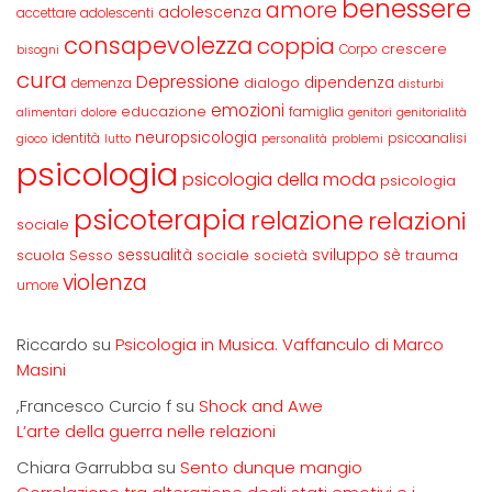
benessere
amore
adolescenza
accettare
adolescenti
consapevolezza
coppia
crescere
Corpo
bisogni
cura
Depressione
dipendenza
dialogo
demenza
disturbi
emozioni
educazione
famiglia
alimentari
dolore
genitori
genitorialità
neuropsicologia
identità
psicoanalisi
gioco
lutto
personalità
problemi
psicologia
psicologia della moda
psicologia
psicoterapia
relazione
relazioni
sociale
sviluppo
scuola
sessualità
sè
Sesso
sociale
società
trauma
violenza
umore
Riccardo
su
Psicologia in Musica. Vaffanculo di Marco
Masini
,Francesco Curcio f
su
Shock and Awe
L’arte della guerra nelle relazioni
Chiara Garrubba
su
Sento dunque mangio