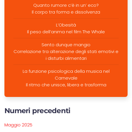
Quanto rumore c’è in un’ eco?
Il corpo tra forma e dissolvenza
L’Obesità
Il peso dell’anima nel film The Whale
Sento dunque mangio
Correlazione tra alterazione degli stati emotivi e
i disturbi alimentari
La funzione psicologica della musica nel
Carnevale
Il ritmo che unisce, libera e trasforma
Numeri precedenti
Maggio 2025