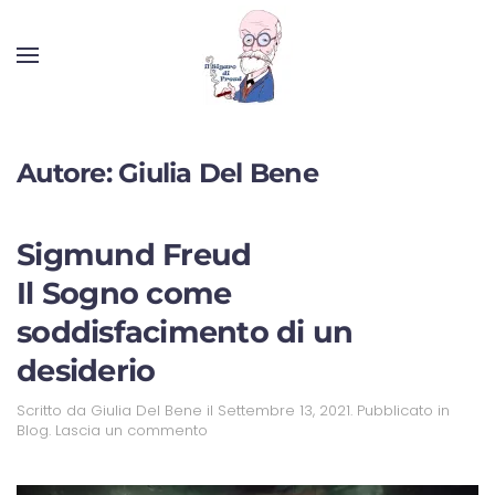
Autore:
Giulia Del Bene
Sigmund Freud
Il Sogno come
soddisfacimento di un
desiderio
Scritto da
Giulia Del Bene
il
Settembre 13, 2021
. Pubblicato in
Blog
.
Lascia un commento