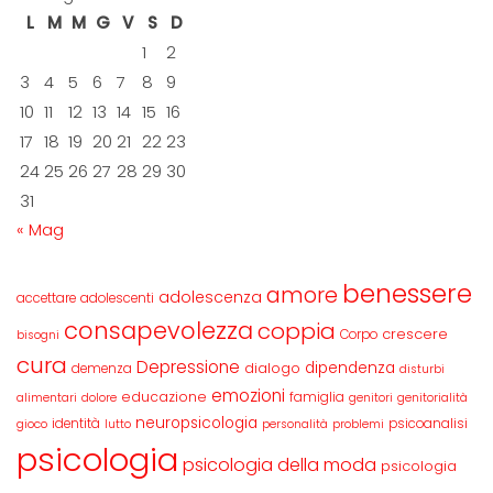
L
M
M
G
V
S
D
1
2
3
4
5
6
7
8
9
10
11
12
13
14
15
16
17
18
19
20
21
22
23
24
25
26
27
28
29
30
31
« Mag
benessere
amore
adolescenza
accettare
adolescenti
consapevolezza
coppia
crescere
Corpo
bisogni
cura
Depressione
dipendenza
dialogo
demenza
disturbi
emozioni
educazione
famiglia
alimentari
dolore
genitori
genitorialità
neuropsicologia
identità
psicoanalisi
gioco
lutto
personalità
problemi
psicologia
psicologia della moda
psicologia