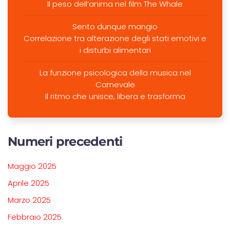
Il peso dell’anima nel film The Whale
Sento dunque mangio
Correlazione tra alterazione degli stati emotivi e
i disturbi alimentari
La funzione psicologica della musica nel
Carnevale
Il ritmo che unisce, libera e trasforma
Numeri precedenti
Maggio 2025
Aprile 2025
Marzo 2025
Febbraio 2025