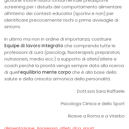
giovanili. Inoltre risulta fondamentale predisporre
screening per i disturbi del comportamento alimentare
all’interno dei contesti educativi (sportivi e non) per
identificare precocemente rischi o prime avvisaglie di
sintomi.
In ultimo ma non in ordine di importanza, costituire
Equipe di lavoro integrato
che comprenda tutte le
professioni di cura (psicologi, fisioterapisti, preparatori,
nutrizionisti, medici ecc.) a supporto di atleti/atlete e
coach perchè la priorità venga sempre data alla ricerca
di quell’
equilibrio mente corpo
che è alla base della
salute e della crescita armonica della personalità.
Dott.ssa Sara Raffaele
Psicologa Clinica e dello Sport
Riceve a Roma e a Viterbo
alimentazione
,
Anoressia
,
atleti
,
dca
,
sport