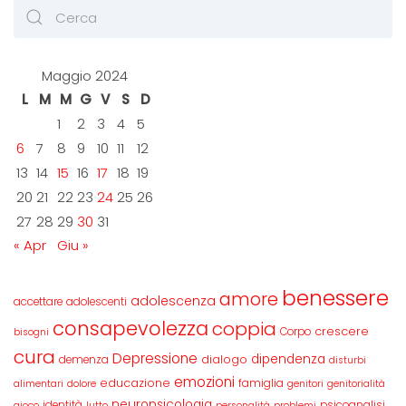
Maggio 2024
L
M
M
G
V
S
D
1
2
3
4
5
6
7
8
9
10
11
12
13
14
15
16
17
18
19
20
21
22
23
24
25
26
27
28
29
30
31
« Apr
Giu »
benessere
amore
adolescenza
accettare
adolescenti
consapevolezza
coppia
crescere
Corpo
bisogni
cura
Depressione
dipendenza
dialogo
demenza
disturbi
emozioni
educazione
famiglia
alimentari
dolore
genitori
genitorialità
neuropsicologia
identità
psicoanalisi
gioco
lutto
personalità
problemi