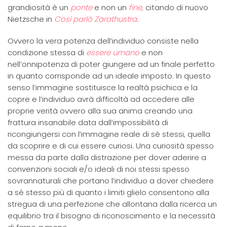
grandiosità è un
ponte
e non un
fine,
citando di nuovo
Nietzsche in
Così parlò Zarathustra
.
Ovvero la vera potenza dell’individuo consiste nella
condizione stessa di
essere umano
e non
nell’onnipotenza di poter giungere ad un finale perfetto
in quanto corrisponde ad un ideale imposto. In questo
senso l’immagine sostituisce la realtà psichica e la
copre e l’individuo avrà difficoltà ad accedere alle
proprie verità ovvero alla sua anima creando una
frattura insanabile data dall’impossibilità di
ricongiungersi con l’immagine reale di sé stessi, quella
da scoprire e di cui essere curiosi. Una curiosità spesso
messa da parte dalla distrazione per dover aderire a
convenzioni sociali e/o ideali di noi stessi spesso
sovrannaturali che portano l’individuo a dover chiedere
a sé stesso più di quanto i limiti glielo consentono alla
stregua di una perfezione che allontana dalla ricerca un
equilibrio tra il bisogno di riconoscimento e la necessità