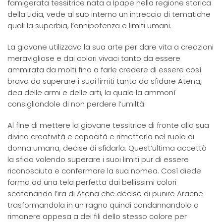
famigerata tessitrice nata a Ipape nella regione storica
della Lidia, vede al suo interno un intreccio di tematiche
quali la superbia, l’onnipotenza e limiti umani.
La giovane utilizzava la sua arte per dare vita a creazioni
meravigliose e dai colori vivaci tanto da essere
ammirata da molti fino a farle credere di essere così
brava da superare i suoi limiti tanto da sfidare Atena,
dea delle armi e delle arti, la quale la ammonì
consigliandole di non perdere l’umiltà.
Al fine di mettere la giovane tessitrice di fronte alla sua
divina creatività e capacità e rimetterla nel ruolo di
donna umana, decise di sfidarla. Quest’ultima accettò
la sfida volendo superare i suoi limiti pur di essere
riconosciuta e confermare la sua nomea. Così diede
forma ad una tela perfetta dai bellissimi colori
scatenando l’ira di Atena che decise di punire Aracne
trasformandola in un ragno quindi condannandola a
rimanere appesa a dei fili dello stesso colore per