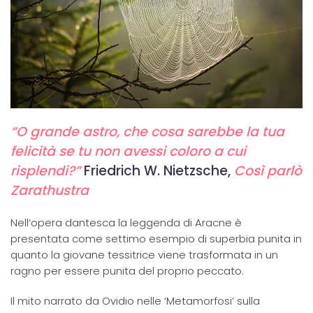
“O grande astro, che cosa sarebbe la tua
felicità se tu non avessi coloro a cui
risplendi?”
Friedrich W. Nietzsche,
Così parlò
Zarathustra
Nell’opera dantesca la leggenda di Aracne è
presentata come settimo esempio di superbia punita in
quanto la giovane tessitrice viene trasformata in un
ragno per essere punita del proprio peccato.
Il mito narrato da Ovidio nelle ‘Metamorfosi’ sulla