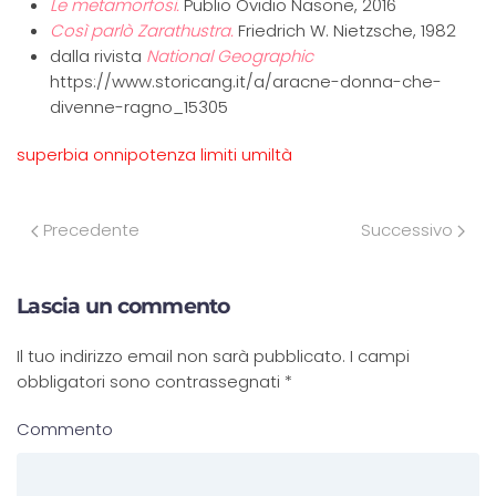
Le metamorfosi.
Publio Ovidio Nasone, 2016
Così parlò Zarathustra.
Friedrich W. Nietzsche, 1982
dalla rivista
National Geographic
https://www.storicang.it/a/aracne-donna-che-
divenne-ragno_15305
superbia onnipotenza limiti umiltà
Precedente
Successivo
Lascia un commento
Il tuo indirizzo email non sarà pubblicato. I campi
obbligatori sono contrassegnati
*
Commento