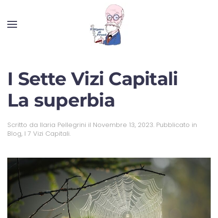
I Sette Vizi Capitali
La superbia
Scritto da
Ilaria Pellegrini
il
Novembre 13, 2023
. Pubblicato in
Blog
,
I 7 Vizi Capitali
.