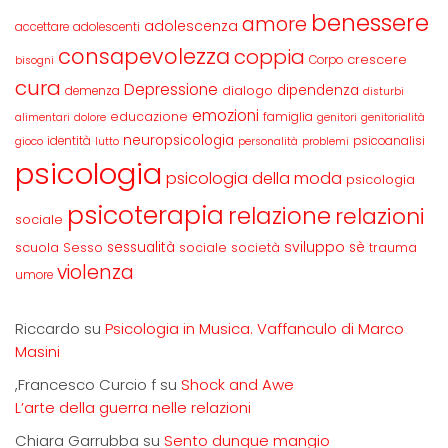
benessere
amore
adolescenza
accettare
adolescenti
consapevolezza
coppia
crescere
Corpo
bisogni
cura
Depressione
dipendenza
dialogo
demenza
disturbi
emozioni
educazione
famiglia
alimentari
dolore
genitori
genitorialità
neuropsicologia
identità
psicoanalisi
gioco
lutto
personalità
problemi
psicologia
psicologia della moda
psicologia
psicoterapia
relazione
relazioni
sociale
sviluppo
scuola
sessualità
sè
Sesso
sociale
società
trauma
violenza
umore
Riccardo
su
Psicologia in Musica. Vaffanculo di Marco
Masini
,Francesco Curcio f
su
Shock and Awe
L’arte della guerra nelle relazioni
Chiara Garrubba
su
Sento dunque mangio