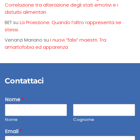
Correlazione tra alterazione degli stati emotivi e i
disturbi alimentari
BET
su
La Proiezione. Quando l’altro rappresenta se
stessi
Venanzi Mariano
su
I nuovi “falsi” maestri. Tra
amartofobia ed apparenza
Contattaci
Nome
*
Nome
Cognome
Email
*