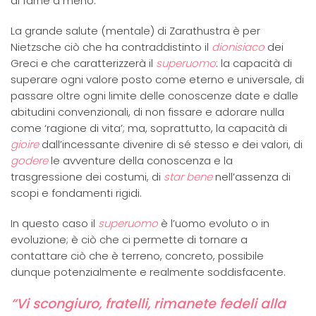
di farne a meno.
La grande salute (mentale) di Zarathustra è per
Nietzsche ciò che ha contraddistinto il
dionisiaco
dei
Greci e che caratterizzerà il
superuomo
: la capacità di
superare ogni valore posto come eterno e universale, di
passare oltre ogni limite delle conoscenze date e dalle
abitudini convenzionali, di non fissare e adorare nulla
come ‘ragione di vita’; ma, soprattutto, la capacità di
gioire
dall’incessante divenire di sé stesso e dei valori, di
godere
le avventure della conoscenza e la
trasgressione dei costumi, di
star bene
nell’assenza di
scopi e fondamenti rigidi.
In questo caso il
superuomo
è l’uomo evoluto o in
evoluzione; è ciò che ci permette di tornare a
contattare ciò che è terreno, concreto, possibile
dunque potenzialmente e realmente soddisfacente.
“Vi scongiuro, fratelli, rimanete fedeli alla