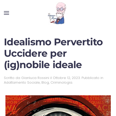
Idealismo Pervertito
Uccidere per
(ig)nobile ideale
Scritto da
Gianluca Rossini
il
Ottobre 12, 2023
. Pubblicato in
Adattamento Sociale
,
Blog
,
Criminologia
.