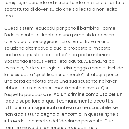
famiglia, imparando ed introiettando una serie di diritti e
soprattutto di doveri su ciò che sia lecito o non lecito
fare.
Questi sistemi educativi pongono il bambino -come
l’adolescente- di fronte ad una prima sfida: pensare
che si può forse aggirare il problema, trovare una
soluzione alternativa a quelle proposte o imposte,
anche se questo comporterà non poche inibizioni.
Spostando il focus verso l’età adulta, A. Bandura, ad
esempio, fra le strategie di “disingaggio morale” include
la cosiddetta “giustificazione morale”, strategia per cui
una certa condotta trova una sua scusante nell’aver
obbedito a motivazioni moralmente elevate. Qui
l’aspetto paradossale:
Ad un crimine compiuto per un
ideale superiore a quelli comunemente accolti, si
attribuirà un significato inteso come scusabile, se
non addirittura degno di encomio.
In queste righe si
intravede il perimetro dell’idealismo pervertito. Due
termini chiave da comprendere: idealismo e