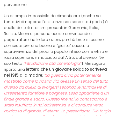
perversione.
Un esempio impossibile da dimenticare (anche se i
tentativi di negarne l’esistenza non sono stati pochi) è
quello dei totalitarismi presenti in Germania, Italia,
Russia. Milioni di persone uccise convincendo i
perpetratori che le loro azioni, purché brutali fossero
compiute per una buona e “giusta” causa: la
sopravvivenza del proprio popolo inteso come etnia e
razza superiore, minacciata dall’Altro, dal diverso. Nel
suo testo
“Introduzione alla criminologia”
I. Merzagora
riporta una
lettera che un giovane soldato scriveva
nel 1915 alla madre
:
“La guerra ci ha potentemente
mostrato come la nostra vita avesse un senso del tutto
diverso da quello di svolgersi secondo le normali vie di
un’esistenza familiare e borghese. Essa appartiene a un
finale grande e sacro. Questo fine noi lo conosciamo è
stato insufflato in noi dall’eternità, e ci conduce verso
qualcosa di grande, di eterno. Lo presentiamo. Dio forgia