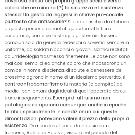
doverosa difesa del proprio gruppo sociale verso
coloro che ne minano (?) la sicurezza e l’esistenza
stessa: Un gesto da leggersi in chiave pro-sociale
piuttosto che antisociale?
Si corre il rischio di attribuire
a queste persone connotati quasi fumettistici o
caricaturali, come se le stragi o gli stermini fossero
compiuti solo da generali tedeschi o sovietici sempre in
uniforme, da soldati nipponici o giovani islamici reclutati
da un’ideologia trasmessa finemente. Le cose non sono
mai così semplici ed anche coloro che indossarono un
camice in nome di scienza, di salute e benessere del
prossimo agirono in nome di un idealismo pervertito. Il
controantropomorfismo
fu materia (e compito) dei
medici, ben lontani dagli ideali di quell’Ippocrate da cui
trarre insegnamento.
Esempi di altruismo non
patologico compaiono comunque, anche in epoche
terribili, specialmente in condizioni in cui queste
dimostrazioni potevano valere il prezzo della propria
esistenza.
Da ricordare il caso di una psichiatra
francese, Adélaide Hautval, vissuta nel periodo del