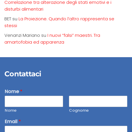
Correlazione tra alterazione degli stati emotivi e i
disturbi alimentari
BET
su
La Proiezione. Quando l’altro rappresenta se
stessi
Venanzi Mariano
su
I nuovi “falsi” maestri. Tra
amartofobia ed apparenza
Contattaci
Nome
*
Nome
Cognome
Email
*