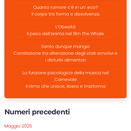
Quanto rumore c’è in un’ eco?
Il corpo tra forma e dissolvenza
L’Obesità
Il peso dell’anima nel film The Whale
Sento dunque mangio
Correlazione tra alterazione degli stati emotivi e
i disturbi alimentari
La funzione psicologica della musica nel
Carnevale
Il ritmo che unisce, libera e trasforma
Numeri precedenti
Maggio 2025