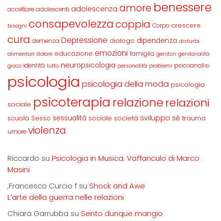
benessere
amore
adolescenza
accettare
adolescenti
consapevolezza
coppia
crescere
Corpo
bisogni
cura
Depressione
dipendenza
dialogo
demenza
disturbi
emozioni
educazione
famiglia
alimentari
dolore
genitori
genitorialità
neuropsicologia
identità
psicoanalisi
gioco
lutto
personalità
problemi
psicologia
psicologia della moda
psicologia
psicoterapia
relazione
relazioni
sociale
sviluppo
scuola
sessualità
sè
Sesso
sociale
società
trauma
violenza
umore
Riccardo
su
Psicologia in Musica. Vaffanculo di Marco
Masini
,Francesco Curcio f
su
Shock and Awe
L’arte della guerra nelle relazioni
Chiara Garrubba
su
Sento dunque mangio