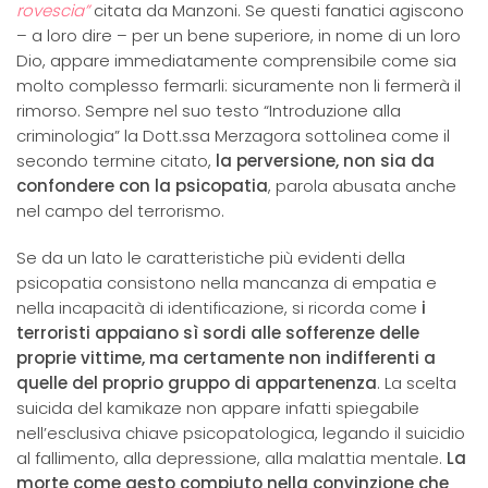
rovescia”
citata da Manzoni. Se questi fanatici agiscono
– a loro dire – per un bene superiore, in nome di un loro
Dio, appare immediatamente comprensibile come sia
molto complesso fermarli: sicuramente non li fermerà il
rimorso. Sempre nel suo testo “Introduzione alla
criminologia” la Dott.ssa Merzagora sottolinea come il
secondo termine citato,
la perversione, non sia da
confondere con la psicopatia
, parola abusata anche
nel campo del terrorismo.
Se da un lato le caratteristiche più evidenti della
psicopatia consistono nella mancanza di empatia e
nella incapacità di identificazione, si ricorda come
i
terroristi appaiano sì sordi alle sofferenze delle
proprie vittime, ma certamente non indifferenti a
quelle del proprio gruppo di appartenenza
. La scelta
suicida del kamikaze non appare infatti spiegabile
nell’esclusiva chiave psicopatologica, legando il suicidio
al fallimento, alla depressione, alla malattia mentale.
La
morte come gesto compiuto nella convinzione che