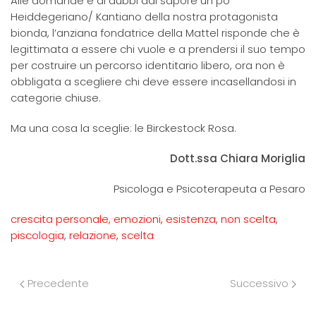
Alle domande e ai dubbi dal sapore un po’
Heiddegeriano/ Kantiano della nostra protagonista
bionda, l’anziana fondatrice della Mattel risponde che è
legittimata a essere chi vuole e a prendersi il suo tempo
per costruire un percorso identitario libero, ora non è
obbligata a scegliere chi deve essere incasellandosi in
categorie chiuse.
Ma una cosa la sceglie: le Birckestock Rosa.
Dott.ssa Chiara Moriglia
Psicologa e Psicoterapeuta a Pesaro
crescita personale
,
emozioni
,
esistenza
,
non scelta
,
piscologia
,
relazione
,
scelta
Precedente
Successivo