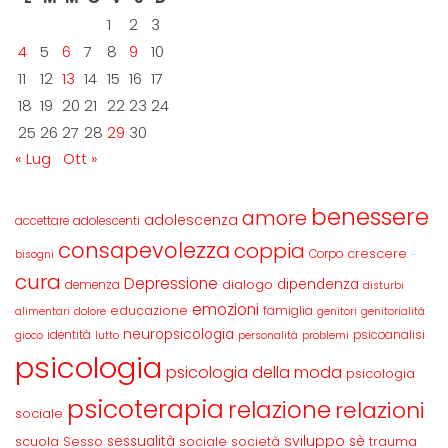
1
2
3
4
5
6
7
8
9
10
11
12
13
14
15
16
17
18
19
20
21
22
23
24
25
26
27
28
29
30
« Lug
Ott »
benessere
amore
adolescenza
accettare
adolescenti
consapevolezza
coppia
crescere
Corpo
bisogni
cura
Depressione
dipendenza
dialogo
demenza
disturbi
emozioni
educazione
famiglia
alimentari
dolore
genitori
genitorialità
neuropsicologia
identità
psicoanalisi
gioco
lutto
personalità
problemi
psicologia
psicologia della moda
psicologia
psicoterapia
relazione
relazioni
sociale
sviluppo
scuola
sessualità
sè
Sesso
sociale
società
trauma