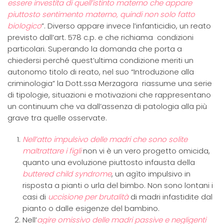
essere investita di quell’istinto materno che appare
piuttosto sentimento materno, quindi non solo fatto
biologico
”. Diverso appare invece l’infanticidio, un reato
previsto dall’art. 578 c.p. e che richiama condizioni
particolari. Superando la domanda che porta a
chiedersi perché quest’ultima condizione meriti un
autonomo titolo di reato, nel suo “Introduzione alla
criminologia” la Dott.ssa Merzagora riassume una serie
di tipologie, situazioni e motivazioni che rappresentano
un continuum che va dall’assenza di patologia alla più
grave tra quelle osservate.
Nell’atto impulsivo delle madri che sono solite
maltrattare i figli
non vi è un vero progetto omicida,
quanto una evoluzione piuttosto infausta della
buttered child syndrome
, un agìto impulsivo in
risposta a pianti o urla del bimbo. Non sono lontani i
casi di
uccisione per brutalità
di madri infastidite dal
pianto o dalle esigenze del bambino.
Nell’
agire omissivo delle madri passive e negligenti