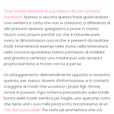
“
Una madre darebbe la sua stessa vita per il proprio
bambino
”. Spesso si ascolta questa frase giudicandola
così veritiera e certa che non si chiedono, a differenza di
altri presunti assiomi, spiegazioni e prove in merito.
Giusto così, proprio perché ciò che è naturale pare
ovvio, le dimostrazioni così ricche e presenti da risultare
inutili. Innumerevoli esempi nella storia, nella letteratura,
nella cronaca quotidiana hanno permesso di instillare
una granitica certezza: una madre può solo amare il
proprio bambino e morire con lui e per lui.
Un atteggiamento diametralmente opposto si riscontra
quando, per stesso dovere d’informazione, si è costretti
a leggere di madri che uccidono i propri figli. Orrore,
orrore in purezza. Ogni schema precostituito sulla totale
bontà delle madri sembra più fragile, uno specchio rotto
che tiene uniti i suoi mille pezzi sotto l’incantesimo di un
“no, non è possibile”.
Pur restii ad ammettere che ciò