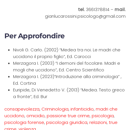
tel.
3661378814 –
mail.
gianlucarossini.psicologo@gmail.com
Per Approfondire
Nivoli G. Carlo. (2002) “Medea tra noi. Le madri che
uccidono il proprio figlio”, Ed. Carocci
Merzagora I. (2003) “I demoni del focolare. Madri e
mogli che uccidono”, Ed. Centro Scientifico
Merzagora I. (2023)“Introduzione alla criminologia” ,
Ed. Cortina
Euripide, Di Venedetto V. (2013) “Medea. Testo greco
a fronte”, Ed. Bur
consapevolezza
,
Criminologia
,
infanticidio
,
madri che
uccidono
,
omicidio
,
passione true crime
,
psicologia
,
psicologia forense
,
psicologia giuridica
,
relazioni
,
true
crime
,
violenza