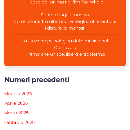
Il peso dell’anima nel film The Whale
Sento dunque mangio
Correlazione tra alterazione degli stati emotivi e
i disturbi alimentari
La funzione psicologica della musica nel
Carnevale
Il ritmo che unisce, libera e trasforma
Numeri precedenti
Maggio 2025
Aprile 2025
Marzo 2025
Febbraio 2025