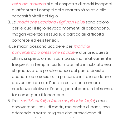
nel ruolo materno
si è al cospetto di madri incapaci
di affrontare i compiti della maternità relativi alle
necessità vitali del figlio.
Le
madri che uccidono i figli non voluti
sono coloro
per le quali il figlio rievoca momenti di abbandono,
magari violenza sessuale, o particolari difficoltà
concrete ed esistenziali.
Le madri possono uccidere per
motivi di
convenienza o pressione sociale
e d’onore, questi
ultimi, si spera, ormai scomparsi, ma relativamente
frequenti in tempi in cui la maternità in nubilato era
stigmatizzata e problematica dal punto di vista
economico e sociale. La presenza in Italia di donne
provenienti da altri Paesi in cui vi sono ancora
credenze relative all’onore, potrebbero, in tal senso,
far riemergere il fenomeno.
Tra i
motivi sociali, o forse meglio ideologici
, alcuni
annoverano i casi di madri, ma anche di padri, che
aderendo a sette religiose che prescrivono di