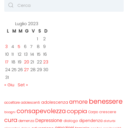
Luglio 2023
L
M
M
G
V
S
D
1
2
3
4
5
6
7
8
9
10
11
12
13
14
15
16
17
18
19
20
21
22
23
24
25
26
27
28
29
30
31
« Giu
Set »
benessere
amore
adolescenza
accettare
adolescenti
consapevolezza
coppia
crescere
Corpo
bisogni
cura
Depressione
dipendenza
dialogo
demenza
disturbi
emozioni