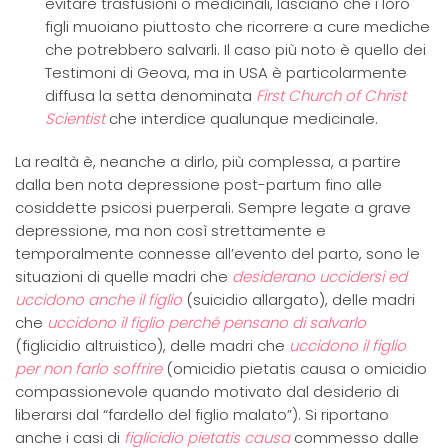
evitare trasfusioni o medicinali, lasciano che i loro
figli muoiano piuttosto che ricorrere a cure mediche
che potrebbero salvarli. Il caso più noto è quello dei
Testimoni di Geova, ma in USA è particolarmente
diffusa la setta denominata
First Church of Christ
Scientist
che interdice qualunque medicinale.
La realtà è, neanche a dirlo, più complessa, a partire
dalla ben nota depressione post-partum fino alle
cosiddette psicosi puerperali. Sempre legate a grave
depressione, ma non così strettamente e
temporalmente connesse all’evento del parto, sono le
situazioni di quelle madri che
desiderano uccidersi ed
uccidono anche il figlio
(suicidio allargato), delle madri
che
uccidono il figlio perché pensano di salvarlo
(figlicidio altruistico), delle madri che
uccidono il figlio
per non farlo soffrire
(omicidio pietatis causa o omicidio
compassionevole quando motivato dal desiderio di
liberarsi dal “fardello del figlio malato”). Si riportano
anche i casi di
figlicidio pietatis causa
commesso dalle