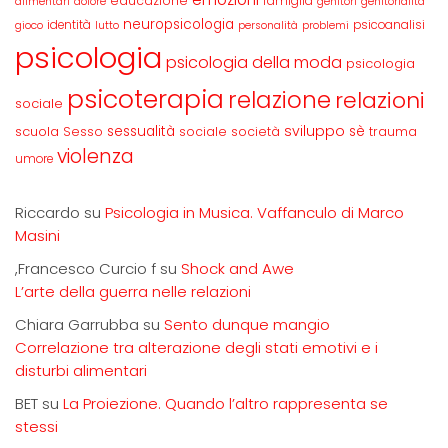
educazione
famiglia
alimentari
dolore
genitori
genitorialità
neuropsicologia
identità
psicoanalisi
gioco
lutto
personalità
problemi
psicologia
psicologia della moda
psicologia
psicoterapia
relazione
relazioni
sociale
sviluppo
scuola
sessualità
sè
Sesso
sociale
società
trauma
violenza
umore
Riccardo
su
Psicologia in Musica. Vaffanculo di Marco
Masini
,Francesco Curcio f
su
Shock and Awe
L’arte della guerra nelle relazioni
Chiara Garrubba
su
Sento dunque mangio
Correlazione tra alterazione degli stati emotivi e i
disturbi alimentari
BET
su
La Proiezione. Quando l’altro rappresenta se
stessi