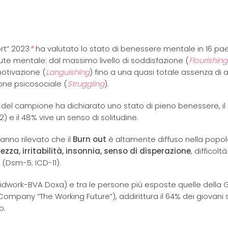
rt” 2023
*
ha valutato lo stato di benessere mentale in 16 pae
 salute mentale: dal massimo livello di soddisfazione (
Flourishing
otivazione (
Languishing
) fino a una quasi totale assenza di 
one psicosociale (
Struggling
).
 del campione ha dichiarato uno stato di pieno benessere, il
) e il 48% vive un senso di solitudine.
hanno rilevato che il
Burn out
è altamente diffuso nella popo
zza, irritabilità, insonnia, senso di disperazione
, difficoltà
 (Dsm-5; ICD-11).
Midwork-BVA Doxa) e tra le persone più esposte quelle della G
 Company “The Working Future”), addirittura il 64% dei giovani 
to.