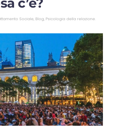
osa c’è?
ttamento Sociale
,
Blog
,
Psicologia della relazione
.