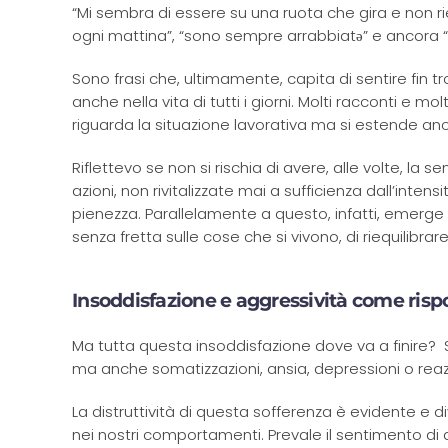
“Mi sembra di essere su una ruota che gira e non 
ogni mattina”, “sono sempre arrabbiatə” e ancora “Mi
Sono frasi che, ultimamente, capita di sentire fin tr
anche nella vita di tutti i giorni. Molti racconti e 
riguarda la situazione lavorativa ma si estende anc
Riflettevo se non si rischia di avere, alle volte, la
azioni, non rivitalizzate mai a sufficienza dall’int
pienezza. Parallelamente a questo, infatti, emerge f
senza fretta sulle cose che si vivono, di riequilibrare 
Insoddisfazione e aggressività come rispo
Ma tutta questa insoddisfazione dove va a finire? Si
ma anche somatizzazioni, ansia, depressioni o reazio
La distruttività di questa sofferenza è evidente e d
nei nostri comportamenti. Prevale il sentimento di do