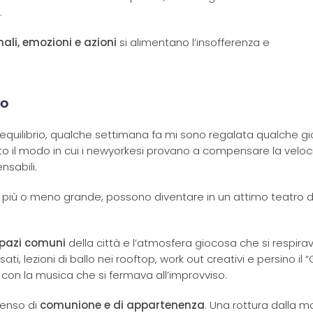
.
ali, emozioni e azioni
si alimentano l’insofferenza e
co
to equilibrio, qualche settimana fa mi sono regalata qualche g
o il modo in cui i newyorkesi provano a compensare la veloci
nsabili.
o, più o meno grande, possono diventare in un attimo teatro d
spazi comuni
della città e l’atmosfera giocosa che si respirav
ati, lezioni di ballo nei rooftop, work out creativi e persino il 
ilo con la musica che si fermava all’improvviso.
senso di
comunione e di appartenenza
. Una rottura dalla 