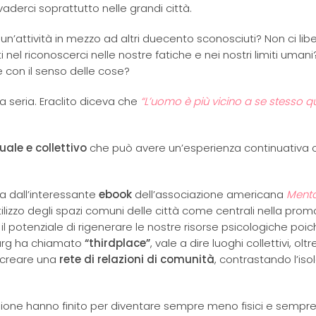
vaderci soprattutto nelle grandi città.
attività in mezzo ad altri duecento sconosciuti? Non ci libe
 nel riconoscerci nelle nostre fatiche e nei nostri limiti umani
 con il senso delle cose?
 seria. Eraclito diceva che
“L’uomo è più vicino a se stesso 
uale e collettivo
che può avere un’esperienza continuativa
a dall’interessante
ebook
dell’associazione americana
Menta
tilizzo degli spazi comuni delle città come centrali nella pro
il potenziale di rigenerare le nostre risorse psicologiche poi
burg ha chiamato
“thirdplace”
, vale a dire luoghi collettivi, oltr
 creare una
rete di relazioni di comunità
, contrastando l’is
ssione hanno finito per diventare sempre meno fisici e sempre