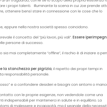
 di un traguardo, come se lo scopo della propria esistenza 
re i propri talenti. Illuminante la scena in cui Joe prende att
ere, ottenere bensì stare in connessione con le cose che lo
se, eppure nella nostra società spesso coincidono.
evale il concetto del “più lavori, più vali”.
Essere iperimpegna
lle persone di successo.
sia mai completamente “offline”, il rischio è di iniziare a pe
 la stanchezza per pigrizia
, il rispetto dei propri tempi in
uta responsabilità personale.
 posso” e a confondere desideri e bisogni con sintomi o man
 contatto con le proprie esigenze, non vedendole come una
 indispensabili per mantenerci in salute e in equilibrio. La
tomi di malessere e incapacità, ma il segnale della necessit