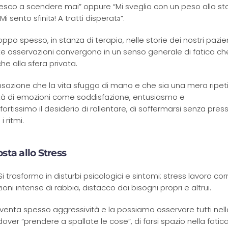
riesco a scendere mai” oppure “Mi sveglio con un peso allo 
 sento sfinitə! A tratti disperatə”.
oppo spesso, in stanza di terapia, nelle storie dei nostri pazi
molte osservazioni convergono in un senso generale di fatica ch
he alla sfera privata.
 sensazione che la vita sfugga di mano e che sia una mera ripet
ensità di emozioni come soddisfazione, entusiasmo e
ortissimo il desiderio di rallentare, di soffermarsi senza pres
i ritmi.
sta allo Stress
 trasforma in disturbi psicologici e sintomi: stress lavoro cor
ni intense di rabbia, distacco dai bisogni propri e altrui.
iventa spesso aggressività e la possiamo osservare tutti nella
ver “prendere a spallate le cose”, di farsi spazio nella fatica