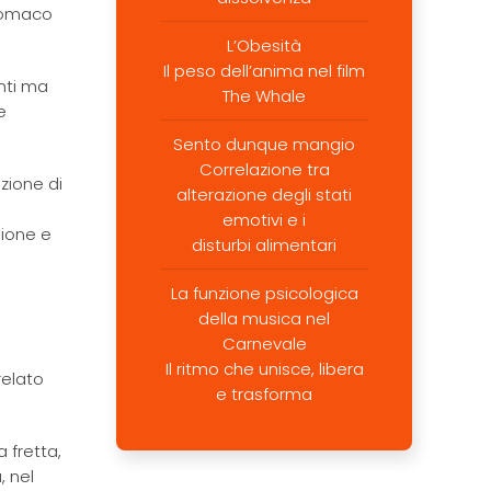
stomaco
L’Obesità
Il peso dell’anima nel film
enti ma
The Whale
e
Sento dunque mangio
Correlazione tra
izione di
alterazione degli stati
emotivi e i
sione e
disturbi alimentari
La funzione psicologica
della musica nel
Carnevale
Il ritmo che unisce, libera
relato
e trasforma
 fretta,
, nel