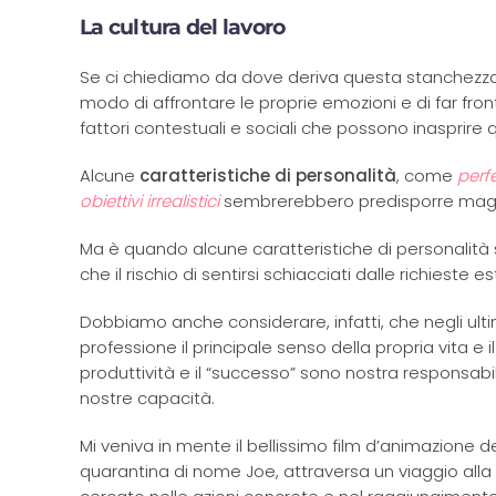
La cultura del lavoro
Se ci chiediamo da dove deriva questa stanchezza 
modo di affrontare le proprie emozioni e di far front
fattori contestuali e sociali che possono inasprire q
Alcune
caratteristiche di personalità
, come
perf
obiettivi irrealistici
sembrerebbero predisporre maggi
Ma è quando alcune caratteristiche di personalità 
che il rischio di sentirsi schiacciati dalle richies
Dobbiamo anche considerare, infatti, che negli ul
professione il principale senso della propria vita e
produttività e il “successo” sono nostra responsab
nostre capacità.
Mi veniva in mente il bellissimo film d’animazione d
quarantina di nome Joe, attraversa un viaggio alla 