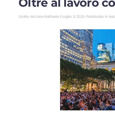
Oltre al lavoro c
Scritto da
Sara Raffaele
il
Luglio 3, 2023
. Pubblicato in
Ada