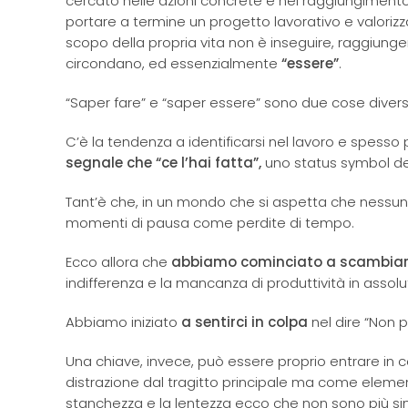
cercato nelle azioni concrete e nel raggiungimento
portare a termine un progetto lavorativo e valorizza
scopo della propria vita non è inseguire, raggiung
circondano, ed essenzialmente
“essere”
.
“Saper fare” e “saper essere” sono due cose diver
C’è la tendenza a identificarsi nel lavoro e spesso pr
segnale che “ce l’hai fatta”,
uno status symbol de
Tant’è che, in un mondo che si aspetta che nessuno 
momenti di pausa come perdite di tempo.
Ecco allora che
abbiamo cominciato a
scambiare
indifferenza e la mancanza di produttività in assol
Abbiamo iniziato
a
sentirci in colpa
nel dire “Non
Una chiave, invece, può essere proprio entrare in
distrazione dal tragitto principale ma come elementi
stanchezza e la lentezza ecco che non sono più sin