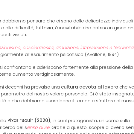
dobbiamo pensare che ci sono delle delicatezze individuali
e alle difficoltà; tuttavia, è inevitabile che entrino in gioco a
uesti vissuti.
ezionismo, coscienziosità, ambizione, introversione e tendenza
ormente all’esaurimento psicofisico (Avallone, 1994).
si confrontano e aderiscono fortemente alla pressione della 
te esterne aumenta vertiginosamente.
timi decenni ha prevalso una
cultura devota al lavoro
che ve
 il parametro del nostro valore personale. Ci è stato insegnat
ilità e che dobbiamo usare bene il tempo e sfruttare al mass
ella
Pixar “Soul” (2020)
, in cui il protagonista, un uomo sulla
ricerca del s
enso di Sé
. Grazie a questo, scopre di averlo s