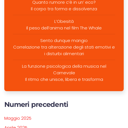
Quanto rumore c’è in un’ eco?
Il corpo tra forma e dissolvenza
L’Obesità
Il peso dell’anima nel film The Whale
Sento dunque mangio
Correlazione tra alterazione degli stati emotivi e
i disturbi alimentari
La funzione psicologica della musica nel
Carnevale
Il ritmo che unisce, libera e trasforma
Numeri precedenti
Maggio 2025
Aprile 2025