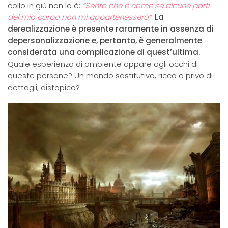
collo in giù non lo è:
“Sento che è come se alcune parti
del mio corpo non mi appartenessero”.
La
derealizzazione è presente raramente in assenza di
depersonalizzazione e, pertanto, è generalmente
considerata una complicazione di quest’ultima.
Quale esperienza di ambiente appare agli occhi di
queste persone? Un mondo sostitutivo, ricco o privo di
dettagli, distopico?