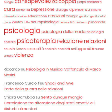
consapevolezza
coppia
crescere
Corpo
bisogni
cura
Depressione
dipendenza
dialogo
demenza
disturbi
emozioni
educazione
famiglia
alimentari
dolore
genitori
genitorialità
neuropsicologia
identità
psicoanalisi
gioco
lutto
personalità
problemi
psicologia
psicologia della moda
psicologia
psicoterapia
relazione
relazioni
sociale
sviluppo
scuola
sessualità
sè
Sesso
sociale
società
trauma
violenza
umore
Riccardo
su
Psicologia in Musica. Vaffanculo di Marco
Masini
,Francesco Curcio f
su
Shock and Awe
L’arte della guerra nelle relazioni
Chiara Garrubba
su
Sento dunque mangio
Correlazione tra alterazione degli stati emotivi e i
disturbi alimentari