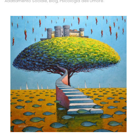
Adattamento Sociale
,
Blog
,
Psicologia dell'Umore
.