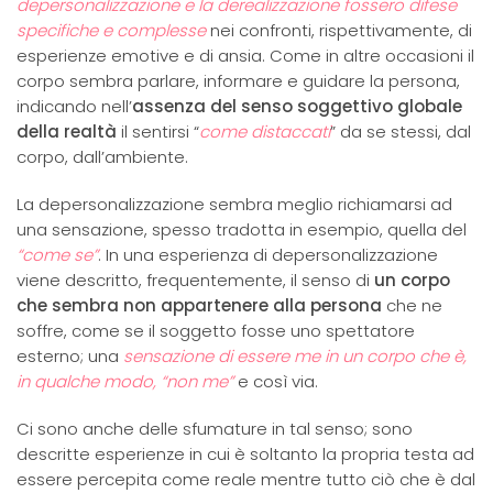
depersonalizzazione e la derealizzazione fossero difese
specifiche
e complesse
nei confronti, rispettivamente, di
esperienze emotive e di ansia. Come in altre occasioni il
corpo sembra parlare, informare e guidare la persona,
indicando nell’
assenza del senso soggettivo globale
della realtà
il sentirsi “
come distaccati
” da se stessi, dal
corpo, dall’ambiente.
La depersonalizzazione sembra meglio richiamarsi ad
una sensazione, spesso tradotta in esempio, quella del
“come se”
. In una esperienza di depersonalizzazione
viene descritto, frequentemente, il senso di
un corpo
che sembra non appartenere alla persona
che ne
soffre, come se il soggetto fosse uno spettatore
esterno; una
sensazione di essere me in un corpo che è,
in qualche modo,
“non me”
e così via.
Ci sono anche delle sfumature in tal senso; sono
descritte esperienze in cui è soltanto la propria testa ad
essere percepita come reale mentre tutto ciò che è dal