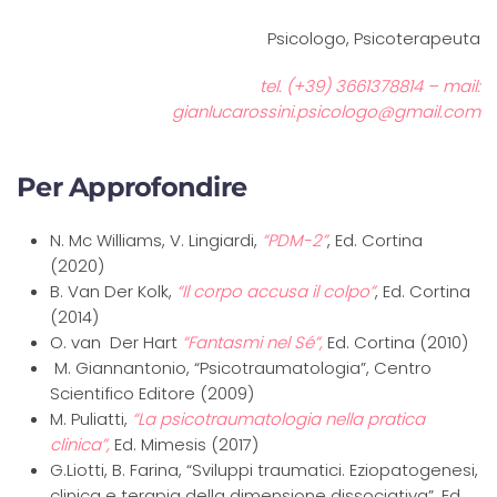
Psicologo, Psicoterapeuta
tel.
(+39) 3661378814
– mail:
gianlucarossini.psicologo@gmail.com
Per Approfondire
N. Mc Williams, V. Lingiardi,
“PDM-2”
, Ed. Cortina
(2020)
B. Van Der Kolk,
“Il corpo accusa il colpo”
, Ed. Cortina
(2014)
O. van Der Hart
“Fantasmi nel Sé”,
Ed. Cortina (2010)
M. Giannantonio, “Psicotraumatologia”, Centro
Scientifico Editore (2009)
M. Puliatti,
“
La psicotraumatologia nella pratica
clinica”,
Ed. Mimesis (2017)
G.Liotti, B. Farina, “Sviluppi traumatici. Eziopatogenesi,
clinica e terapia della dimensione dissociativa”, Ed.