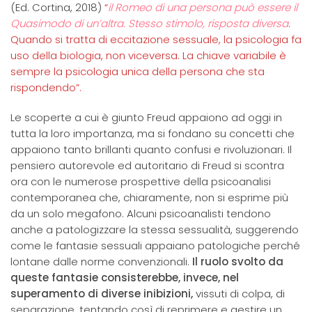
(Ed. Cortina, 2018)
“
il Romeo di una persona può essere il
Quasimodo di un’altra. Stesso stimolo, risposta diversa
.
Quando si tratta di eccitazione sessuale, la psicologia fa
uso della biologia, non viceversa. La chiave variabile è
sempre la psicologia unica della persona che sta
rispondendo”.
Le scoperte a cui è giunto Freud appaiono ad oggi in
tutta la loro importanza, ma si fondano su concetti che
appaiono tanto brillanti quanto confusi e rivoluzionari. Il
pensiero autorevole ed autoritario di Freud si scontra
ora con le numerose prospettive della psicoanalisi
contemporanea che, chiaramente, non si esprime più
da un solo megafono. Alcuni psicoanalisti tendono
anche a patologizzare la stessa sessualità, suggerendo
come le fantasie sessuali appaiano patologiche perché
lontane dalle norme convenzionali.
Il ruolo svolto da
queste fantasie consisterebbe, invece, nel
superamento di diverse inibizioni,
vissuti di colpa, di
separazione, tentando così di reprimere e gestire un