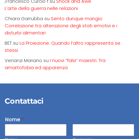
,Francesco Curcio f
su
Shock and Awe
L’arte della guerra nelle relazioni
Chiara Garrubba
su
Sento dunque mangio
Correlazione tra alterazione degli stati emotivi e i
disturbi alimentari
BET
su
La Proiezione. Quando l’altro rappresenta se
stessi
Venanzi Mariano
su
I nuovi “falsi” maestri. Tra
amartofobia ed apparenza
Contattaci
Nome
*