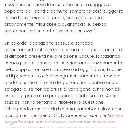
insegnare un nuovo lessico amoroso. La saggezza
popolare ed il sentire comune sembrano però suggerire
come l’eccitazione sessuale, pur non essendo
propriamente misurabile o quantificabile, debba
mantenersi ad un certo “livello di sicurezza”.
Un calo dell’eccitazione sessuale sarebbe
comunemente interpretato come un segnale concreto
di difficoltà presenti nella relazione. Eppure, ipotizzando
come questo segnale possa orientare il funzionamento
della coppia, non si è compreso ad oggi il dove, il come
ed il perché tutto ciò avvenga. Ironicamente si tende a
credere come un tema del genere non debba essere
spiegabile, se non da artisti di vario genere, ma non da
psicologi, psichiatri e professionisti della salute. Alcuni
studiosi hanno tentato di risolvere la questione
richiamando il ruolo della biologia: sarebbero gli ormoni
a produrre il desiderio. D.H. Lawrence scrisse che “
la vera
tragedia è quando hai il sesso nel cervello invece che