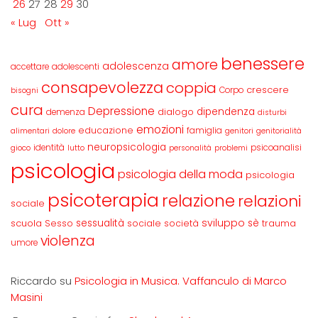
26
27
28
29
30
« Lug
Ott »
benessere
amore
adolescenza
accettare
adolescenti
consapevolezza
coppia
crescere
Corpo
bisogni
cura
Depressione
dipendenza
dialogo
demenza
disturbi
emozioni
educazione
famiglia
alimentari
dolore
genitori
genitorialità
neuropsicologia
identità
psicoanalisi
gioco
lutto
personalità
problemi
psicologia
psicologia della moda
psicologia
psicoterapia
relazione
relazioni
sociale
sviluppo
scuola
sessualità
sè
Sesso
sociale
società
trauma
violenza
umore
Riccardo
su
Psicologia in Musica. Vaffanculo di Marco
Masini