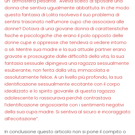
un‘ atmosfera pesante. Aveva scelto di sposare una
donna che sentiva ugualmente abbattuta. In che modo
questa fantasia di Lolita risolveva il suo problema di
sentirsi trascinato nell’umore cupo che associava alle
donne? Dotava di una giovane donna di caratteristiche
fisiche e psicologiche che erano il polo opposto delle
donne cupe e oppresse che tendeva a vedere intorno
a sé. Mentre sua madre e la sua attuale partner erano
gravate e prosciugate dalle difficoltà della vita, la sua
fantasia sessuale dipingeva una ragazza sessualmente
esuberante, non ferita dalla vita, immacolata e
assolutamente felice. A un livello più profondo, la sua
identificazione sessualmente eccitante con il corpo
idealizzato e lo spirito giovanile di questa ragazza
adolescente lo rassicurava perché contrastava
l’identificazione angosciante con i sentimenti negativi
della sua cupa madre. Si sentiva al sicuro e incoraggiato
all’eccitazione”.
In conclusione questo articolo non si pone il compito o