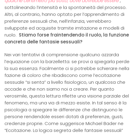
qualche centimetro più sotto, dove dovrebbe essere”
,
sottolineando l’intensità e la spontaneità del processo.
Altri, al contrario, hanno optato per l’apprendimento di
preferenze sessuali che, nell’infanzia, verrebbero
sviluppate ed acquisite tramite imitazione e modelli di
ruolo.
Stiamo forse fraintendendo il ruolo, la funzione
concreta delle fantasie sessuali?
Nei vari tentativi di comprensione qualcuno azzarda
l’equazione con la barzelletta: se provi a spiegarla perde
la sua essenza. Facilmente ci si potrebbe schierare nella
fazione di coloro che ribadiscono come l’eccitazione
sessuale “si senta” a livello fisiologico, un qualcosa che
accade e che non siamo noi a creare. Per quanto
verosimile, questa lettura riflette una visione parziale del
fenomeno, ma una via di mezzo esiste. In tal senso è la
psicologia a spiegare le differenze che distinguono le
persone rendendole esseri dotati di preferenze, gusti,
credenze proprie. Come suggerisce Michael Bader ne
“Eccitazione. La logica segreta delle fantasie sessuali”