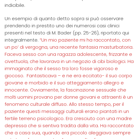
indicibile.
Un esempio di quanto detto sopra si può osservare
prendendo in prestito uno dei numerosi casi clinici
presenti nel testo di M. Bader (pp. 25-26), riportato qui
integralmente.
“Un mio paziente mi ha raccontato, con
un po’ di vergogna, una recente fantasia masturbatoria.
Faceva sesso con una ragazza adolescente, frizzante e
civettuola, che lavorava in un negozio di cibi biologici. Ha
immaginato che il sesso tra loro fosse vigoroso e
giocoso. Fantasticava – e ne era eccitato- il suo corpo
giovane e morbido e il suo atteggiamento allegro e
innocente. Ovviamente, la fascinazione sessuale che
molti uomini provano per donne giovani e attraenti è un
fenomeno culturale diffuso. Allo stesso tempo, per il
paziente questi messaggi culturali erano piantati in un
fertile terreno psicologico. Era cresciuto con una madre
depressa che si sentiva tradita dalla vita. Ha raccontato
che a casa sua, quando era piccolo aleggiava sempre