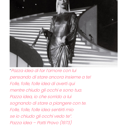
“
Pazza idea di far l’amore con lui
pensando di stare ancora insieme a te!
Folle, folle, folle idea di averti qui
mentre chiudo gli occhi e sono tua.
Pazza idea, io che sorrido a lui
sognando di stare a piangere con te.
Folle, folle, folle idea sentirti mio
se io chiudo gli occhi vedo te”.
Pazza idea – Patti Pravo (1973)