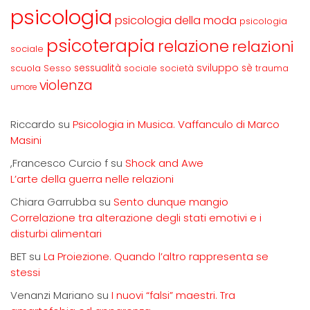
psicologia
psicologia della moda
psicologia
psicoterapia
relazione
relazioni
sociale
sviluppo
scuola
sessualità
sè
Sesso
sociale
società
trauma
violenza
umore
Riccardo
su
Psicologia in Musica. Vaffanculo di Marco
Masini
,Francesco Curcio f
su
Shock and Awe
L’arte della guerra nelle relazioni
Chiara Garrubba
su
Sento dunque mangio
Correlazione tra alterazione degli stati emotivi e i
disturbi alimentari
BET
su
La Proiezione. Quando l’altro rappresenta se
stessi
Venanzi Mariano
su
I nuovi “falsi” maestri. Tra