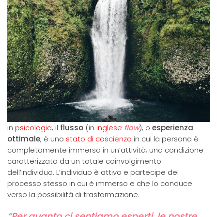
in
psicologia
, il
flusso
(in
inglese
flow
), o
esperienza
ottimale
, è uno
stato di coscienza
in cui la persona è
completamente immersa in un’attività; una condizione
caratterizzata da un totale coinvolgimento
dell’individuo. L’individuo è attivo e partecipe del
processo stesso in cui è immerso e che lo conduce
verso la possibilità di trasformazione.
“Per quanto ci sentiamo esperti, le nostre