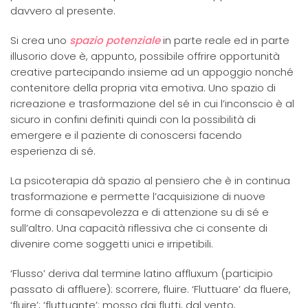
davvero al presente.
Si crea uno
spazio potenziale
in parte reale ed in parte
illusorio dove è, appunto, possibile offrire opportunità
creative partecipando insieme ad un appoggio nonché
contenitore della propria vita emotiva. Uno spazio di
ricreazione e trasformazione del sé in cui l’inconscio è al
sicuro in confini definiti quindi con la possibilità di
emergere e il paziente di conoscersi facendo
esperienza di sé.
La psicoterapia dà spazio al pensiero che è in continua
trasformazione e permette l’acquisizione di nuove
forme di consapevolezza e di attenzione su di sé e
sull’altro. Una capacità riflessiva che ci consente di
divenire come soggetti unici e irripetibili.
‘Flusso’ deriva dal termine latino affluxum (participio
passato di affluere): scorrere, fluire. ‘Fluttuare’ da fluere,
‘fluire’; ‘fluttuante’: mosso dai flutti, dal vento,