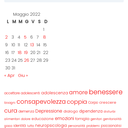
Maggio 2022
L
M
M
G
V
S
D
1
2
3
4
5
6
7
8
9
10
11
12
13
14
15
16
17
18
19
20
21
22
23
24
25
26
27
28
29
30
31
« Apr
Giu »
benessere
amore
adolescenza
accettare
adolescenti
consapevolezza
coppia
crescere
Corpo
bisogni
cura
Depressione
dipendenza
dialogo
demenza
disturbi
emozioni
educazione
famiglia
alimentari
dolore
genitori
genitorialità
neuropsicologia
identità
psicoanalisi
gioco
lutto
personalità
problemi