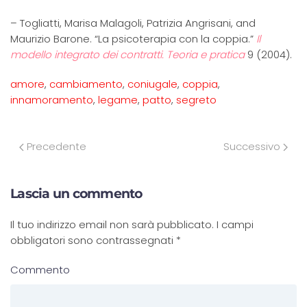
– Togliatti, Marisa Malagoli, Patrizia Angrisani, and
Maurizio Barone. “La psicoterapia con la coppia.”
Il
modello integrato dei contratti. Teoria e pratica
9 (2004).
amore
,
cambiamento
,
coniugale
,
coppia
,
innamoramento
,
legame
,
patto
,
segreto
Precedente
Successivo
Lascia un commento
Il tuo indirizzo email non sarà pubblicato. I campi
obbligatori sono contrassegnati
*
Commento