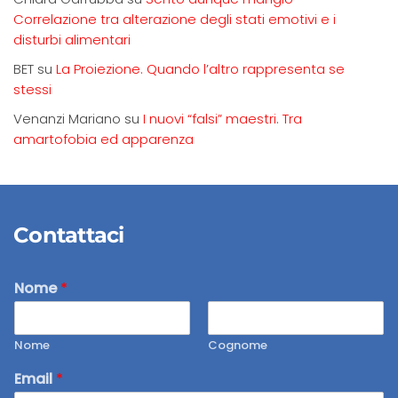
Correlazione tra alterazione degli stati emotivi e i
disturbi alimentari
BET
su
La Proiezione. Quando l’altro rappresenta se
stessi
Venanzi Mariano
su
I nuovi “falsi” maestri. Tra
amartofobia ed apparenza
Contattaci
Nome
*
Nome
Cognome
Email
*