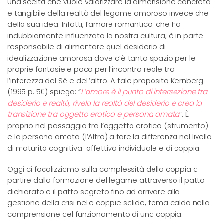
una scelta che vuole valorizzare la dimensione concreta
e tangibile della realtà del legame amoroso invece che
della sua idea. Infatti, l’amore romantico, che ha
indubbiamente influenzato la nostra cultura, è in parte
responsabile di alimentare quel desiderio di
idealizzazione amorosa dove c’è tanto spazio per le
proprie fantasie e poco per l’incontro reale tra
l’interezza del Sé e dell’altro. A tale proposito Kernberg
(1995 p. 50) spiega: “
L’amore è il punto di intersezione tra
desiderio e realtà, rivela la realtà del desiderio e crea la
transizione tra oggetto erotico e persona amata
”. È
proprio nel passaggio tra l’oggetto erotico (strumento)
e la persona amata (l’Altro) a fare la differenza nel livello
di maturità cognitiva-affettiva individuale e di coppia.
Oggi ci focalizziamo sulla complessità della coppia a
partire dalla formazione del legame attraverso il patto
dichiarato e il patto segreto fino ad arrivare alla
gestione della crisi nelle coppie solide, tema caldo nella
comprensione del funzionamento di una coppia.