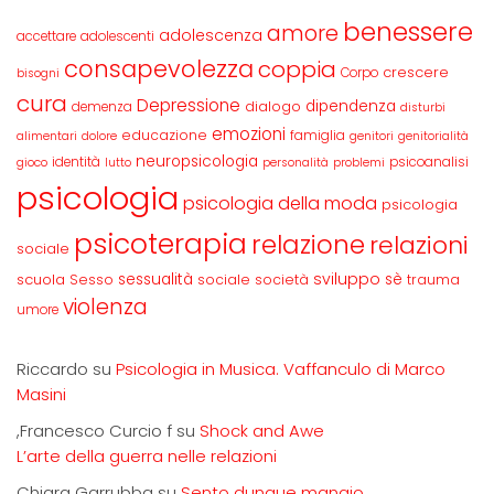
benessere
amore
adolescenza
accettare
adolescenti
consapevolezza
coppia
crescere
Corpo
bisogni
cura
Depressione
dipendenza
dialogo
demenza
disturbi
emozioni
educazione
famiglia
alimentari
dolore
genitori
genitorialità
neuropsicologia
identità
psicoanalisi
gioco
lutto
personalità
problemi
psicologia
psicologia della moda
psicologia
psicoterapia
relazione
relazioni
sociale
sviluppo
scuola
sessualità
sè
Sesso
sociale
società
trauma
violenza
umore
Riccardo
su
Psicologia in Musica. Vaffanculo di Marco
Masini
,Francesco Curcio f
su
Shock and Awe
L’arte della guerra nelle relazioni
Chiara Garrubba
su
Sento dunque mangio