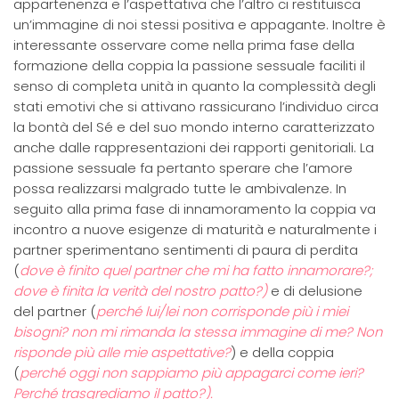
appartenenza e l’aspettativa che l’altro ci restituisca
un’immagine di noi stessi positiva e appagante. Inoltre è
interessante osservare come nella prima fase della
formazione della coppia la passione sessuale faciliti il
senso di completa unità in quanto la complessità degli
stati emotivi che si attivano rassicurano l’individuo circa
la bontà del Sé e del suo mondo interno caratterizzato
anche dalle rappresentazioni dei rapporti genitoriali. La
passione sessuale fa pertanto sperare che l’amore
possa realizzarsi malgrado tutte le ambivalenze. In
seguito alla prima fase di innamoramento la coppia va
incontro a nuove esigenze di maturità e naturalmente i
partner sperimentano sentimenti di paura di perdita
(
dove è finito quel partner che mi ha fatto innamorare?;
dove è finita la verità del nostro patto?)
e di delusione
del partner (
perché lui/lei non corrisponde più i miei
bisogni? non mi rimanda la stessa immagine di me? Non
risponde più alle mie aspettative?
) e della coppia
(
perché oggi non sappiamo più appagarci come ieri?
Perché trasgrediamo il patto?).