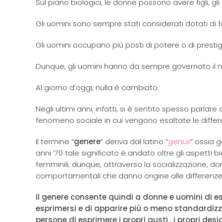
Sul piano biologici, le donne possono avere figli, gli
Gli uomini sono sempre stati considerati dotati di f
Gli uomini occupano più posti di potere o di prestig
Dunque, gli uomini hanno da sempre governato il
Al giorno d’oggi, nulla è cambiato.
Negli ultimi anni, infatti, si è sentito spesso parla
fenomeno sociale in cui vengono esaltate le differ
Il termine “
genere
” deriva dal latino “
genus
” ossia 
anni ’70 tale significato è andato oltre gli aspetti bi
femminili; dunque, attraverso la socializzazione, do
comportamentali che danno origine alle differenze
Il genere consente quindi a donne e uomini di ess
esprimersi e di apparire più o meno standardizza
persone di esprimere i propri gusti , i propri desi