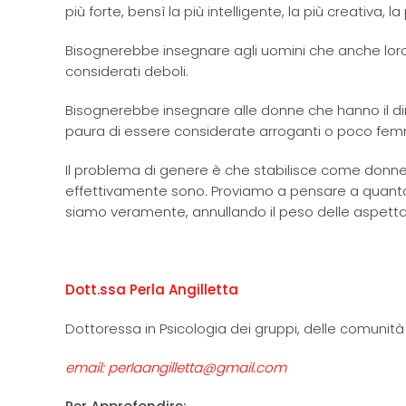
più forte, bensì la più intelligente, la più creativa, la
Bisognerebbe insegnare agli uomini che anche loro
considerati deboli.
Bisognerebbe insegnare alle donne che hanno il diri
paura di essere considerate arroganti o poco femmi
Il problema di genere è che stabilisce come donn
effettivamente sono. Proviamo a pensare a quanto s
siamo veramente, annullando il peso delle aspetta
Dott.ssa Perla Angilletta
Dottoressa in Psicologia dei gruppi, delle comunità
email: perlaangilletta@gmail.com