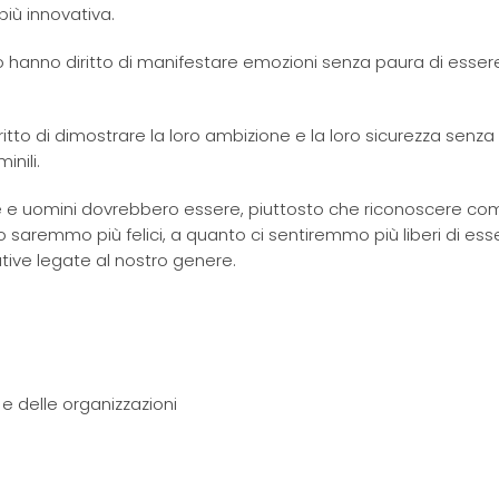
 più innovativa.
 hanno diritto di manifestare emozioni senza paura di esser
tto di dimostrare la loro ambizione e la loro sicurezza senza
nili.
e e uomini dovrebbero essere, piuttosto che riconoscere co
aremmo più felici, a quanto ci sentiremmo più liberi di ess
tive legate al nostro genere.
 e delle organizzazioni