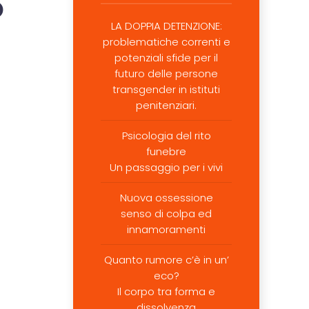
o
LA DOPPIA DETENZIONE:
problematiche correnti e
potenziali sfide per il
futuro delle persone
transgender in istituti
penitenziari.
Psicologia del rito
funebre
Un passaggio per i vivi
Nuova ossessione
senso di colpa ed
innamoramenti
Quanto rumore c’è in un’
eco?
Il corpo tra forma e
dissolvenza