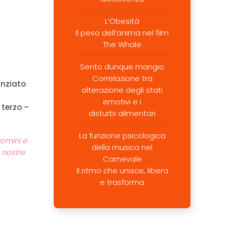
L’Obesità
Il peso dell’anima nel film
The Whale
Sento dunque mangio
Correlazione tra
anziato
alterazione degli stati
emotivi e i
 terzo –
disturbi alimentari
La funzione psicologica
uomini e
della musica nel
 nostre
Carnevale
Il ritmo che unisce, libera
e trasforma