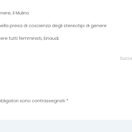
nere, Il Mulino
o nella presa di coscienza degli stereotipi di genere
tutti femministi, Einaudi.
Succ
 obbligatori sono contrassegnati
*