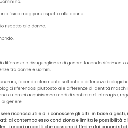
 uomini no.
orza fisica maggiore rispetto alle donne.
io rispetto alle donne.
 mondo.
re di differenze e disuguaglianze di genere facendo riferimento
enze tra donne e uomini.
generare, facendo riferimento soltanto a differenze biologiche
ologici riferendosi piuttosto alle differenze di identità maschil
nne e uomini acquisiscono modi di sentire e di interagire, reg
 di genere.
ere riconosciuti e di riconoscere gli altri in base a gesti,
ti; al contempo esso condiziona e limita le possibilità al
deri, i propri progetti che possono differire dai canoni stabi