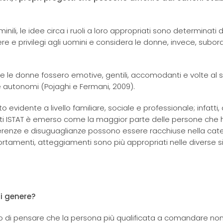
minili, le idee circa i ruoli a loro appropriati sono determinati d
re e privilegi agli uomini e considera le donne, invece, subor
le donne fossero emotive, gentili, accomodanti e volte al sa
 e autonomi (Pojaghi e Fermani, 2009).
 evidente a livello familiare, sociale e professionale; infatti,
ati ISTAT è emerso come la maggior parte delle persone che
fferenze e disuguaglianze possono essere racchiuse nella cat
rtamenti, atteggiamenti sono più appropriati nelle diverse si
di genere?
 di pensare che la persona più qualificata a comandare non