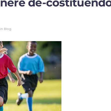
genere de-costituend
 in
Blog
.