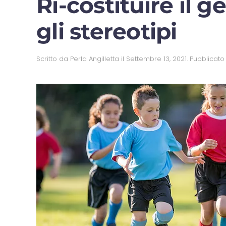
Ri-costituire il 
gli stereotipi
Scritto da
Perla Angilletta
il
Settembre 13, 2021
. Pubblicato