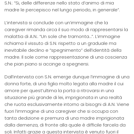
S.N.: “Si, delle differenze nello stato d’animo di mia
madre le percepisco nel lungo periodo, in generale”.
L’intervista si conclude con un’immagine che la
caregiver rimanda circa il suo modo di rappresentarsi la
malattia di A.N.: “Un sole che tramonta…”. L’immagine
richiama il vissuto di S.N. rispetto a un graduale ma
inevitabile declino e “spegnimento” dell’identità della
madre. Il sole come rappresentazione di una coscienza
che pian piano si accinge a spegnersi.
Dall’intervista con S.N. emerge dunque l’immagine di una
donna forte, di una figlia molto legata alla madre il cui
amore per quest’ultima la porta a ritrovarsi in una
situazione più grande di lei, imprigionata in una realtà
che ruota esclusivamente intorno ai bisogni di A.N. Viene
fuori l’immagine di una caregiver che si occupa con
tanta dedizione e premura di una madre imprigionata
dalla demenza, di fronte alla quale è difficile farcela da
soli. Infatti grazie a questa intervista è venuto fuori il