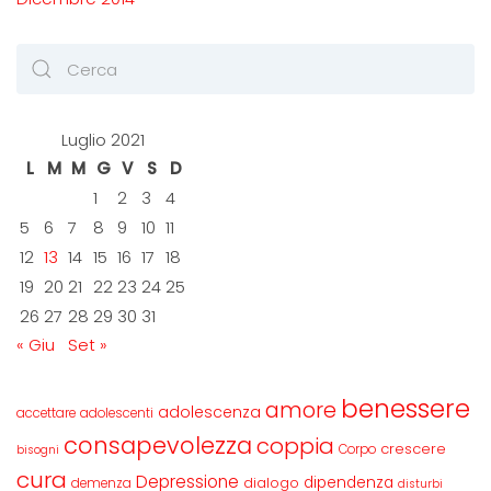
Luglio 2021
L
M
M
G
V
S
D
1
2
3
4
5
6
7
8
9
10
11
12
13
14
15
16
17
18
19
20
21
22
23
24
25
26
27
28
29
30
31
« Giu
Set »
benessere
amore
adolescenza
accettare
adolescenti
consapevolezza
coppia
crescere
Corpo
bisogni
cura
Depressione
dipendenza
dialogo
demenza
disturbi