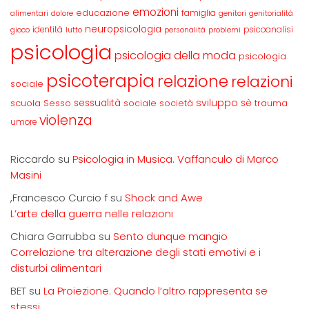
emozioni
educazione
famiglia
alimentari
dolore
genitori
genitorialità
neuropsicologia
identità
psicoanalisi
gioco
lutto
personalità
problemi
psicologia
psicologia della moda
psicologia
psicoterapia
relazione
relazioni
sociale
sviluppo
scuola
sessualità
sè
Sesso
sociale
società
trauma
violenza
umore
Riccardo
su
Psicologia in Musica. Vaffanculo di Marco
Masini
,Francesco Curcio f
su
Shock and Awe
L’arte della guerra nelle relazioni
Chiara Garrubba
su
Sento dunque mangio
Correlazione tra alterazione degli stati emotivi e i
disturbi alimentari
BET
su
La Proiezione. Quando l’altro rappresenta se
stessi