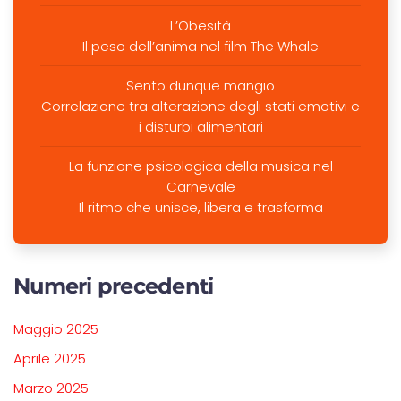
L’Obesità
Il peso dell’anima nel film The Whale
Sento dunque mangio
Correlazione tra alterazione degli stati emotivi e
i disturbi alimentari
La funzione psicologica della musica nel
Carnevale
Il ritmo che unisce, libera e trasforma
Numeri precedenti
Maggio 2025
Aprile 2025
Marzo 2025