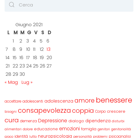
Giugno 2021
L
M
M
G
V
S
D
1
2
3
4
5
6
7
8
9
10
11
12
13
14
15
16
17
18
19
20
21
22
23
24
25
26
27
28
29
30
« Mag
Lug »
benessere
amore
adolescenza
accettare
adolescenti
consapevolezza
coppia
crescere
Corpo
bisogni
cura
Depressione
dipendenza
dialogo
demenza
disturbi
emozioni
educazione
famiglia
alimentari
dolore
genitori
genitorialità
neuropsicologia
identità
psicoanalisi
gioco
lutto
personalità
problemi