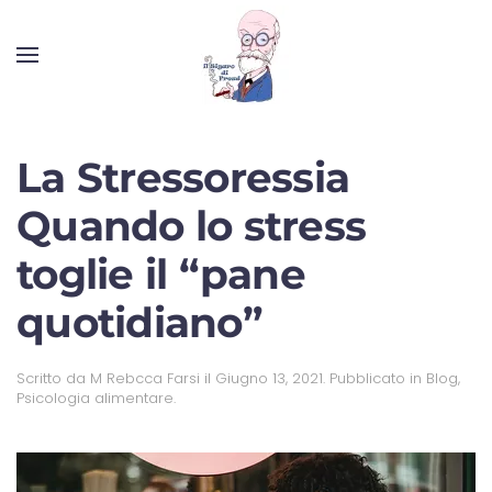
La Stressoressia
Quando lo stress
toglie il “pane
quotidiano”
Scritto da
M Rebcca Farsi
il
Giugno 13, 2021
. Pubblicato in
Blog
,
Psicologia alimentare
.