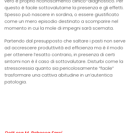
vero e proprio riconoscimento clinico-diagnostico. Per
questo è facile sottovalutarne la presenza e gli effetti.
Spesso può nascere in sordina, o essere giustificato
come un mero episodio destinato a scomparire nel
momento in cui la mole di impegni sarà scemata.
Partendo dal presupposto che saltare i pasti non serve
ad accrescere produttività ed efficienza ma è il modo
per ottenere l’esatto contrario, in presenza di certi
sintomi non è il caso di sottovalutare. Disturbi come la
stressoressia quanto sia pericolosamente “facile”
trasformare una cattiva abitudine in un’autentica
patologia.
Dott.ssa M. Rebecca Farsi