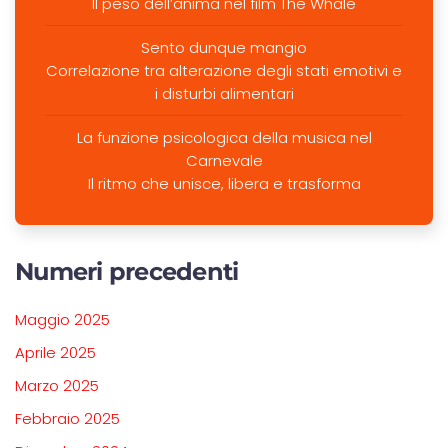
Il peso dell’anima nel film The Whale
Sento dunque mangio
Correlazione tra alterazione degli stati emotivi e
i disturbi alimentari
La funzione psicologica della musica nel
Carnevale
Il ritmo che unisce, libera e trasforma
Numeri precedenti
Maggio 2025
Aprile 2025
Marzo 2025
Febbraio 2025