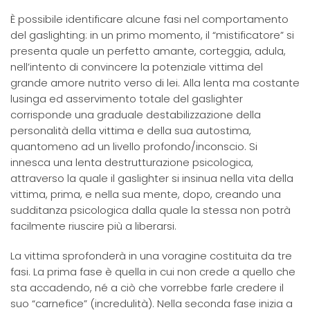
È possibile identificare alcune fasi nel comportamento
del gaslighting: in un primo momento, il “mistificatore” si
presenta quale un perfetto amante, corteggia, adula,
nell’intento di convincere la potenziale vittima del
grande amore nutrito verso di lei. Alla lenta ma costante
lusinga ed asservimento totale del gaslighter
corrisponde una graduale destabilizzazione della
personalità della vittima e della sua autostima,
quantomeno ad un livello profondo/inconscio. Si
innesca una lenta destrutturazione psicologica,
attraverso la quale il gaslighter si insinua nella vita della
vittima, prima, e nella sua mente, dopo, creando una
sudditanza psicologica dalla quale la stessa non potrà
facilmente riuscire più a liberarsi.
La vittima sprofonderà in una voragine costituita da tre
fasi. La prima fase è quella in cui non crede a quello che
sta accadendo, né a ciò che vorrebbe farle credere il
suo “carnefice” (incredulità). Nella seconda fase inizia a