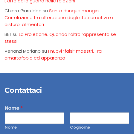
L’arte della guerra nelle relazioni
Chiara Garrubba
su
Sento dunque mangio
Correlazione tra alterazione degli stati emotivi e i
disturbi alimentari
BET
su
La Proiezione. Quando l’altro rappresenta se
stessi
Venanzi Mariano
su
I nuovi “falsi” maestri. Tra
amartofobia ed apparenza
Contattaci
Nome
*
Nome
Cognome