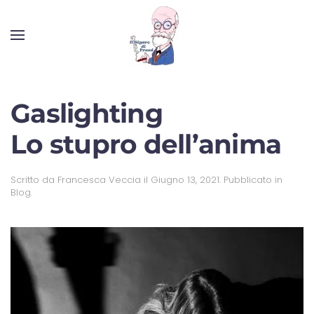
Gaslighting
Lo stupro dell’anima
Scritto da
Francesca Veccia
il
Giugno 13, 2021
. Pubblicato in
Blog
.