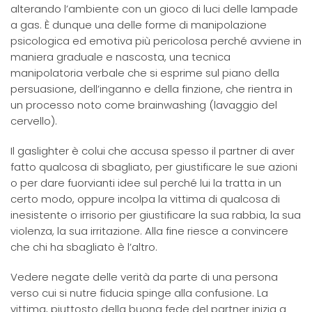
alterando l’ambiente con un gioco di luci delle lampade
a gas. È dunque una delle forme di manipolazione
psicologica ed emotiva più pericolosa perché avviene in
maniera graduale e nascosta, una tecnica
manipolatoria verbale che si esprime sul piano della
persuasione, dell’inganno e della finzione, che rientra in
un processo noto come brainwashing (lavaggio del
cervello).
Il gaslighter è colui che accusa spesso il partner di aver
fatto qualcosa di sbagliato, per giustificare le sue azioni
o per dare fuorvianti idee sul perché lui la tratta in un
certo modo, oppure incolpa la vittima di qualcosa di
inesistente o irrisorio per giustificare la sua rabbia, la sua
violenza, la sua irritazione. Alla fine riesce a convincere
che chi ha sbagliato è l’altro.
Vedere negate delle verità da parte di una persona
verso cui si nutre fiducia spinge alla confusione. La
vittima, piuttosto della buona fede del partner inizia a