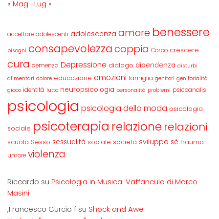
« Mag
Lug »
benessere
amore
adolescenza
accettare
adolescenti
consapevolezza
coppia
crescere
Corpo
bisogni
cura
Depressione
dipendenza
dialogo
demenza
disturbi
emozioni
educazione
famiglia
alimentari
dolore
genitori
genitorialità
neuropsicologia
identità
psicoanalisi
gioco
lutto
personalità
problemi
psicologia
psicologia della moda
psicologia
psicoterapia
relazione
relazioni
sociale
sviluppo
scuola
sessualità
sè
Sesso
sociale
società
trauma
violenza
umore
Riccardo
su
Psicologia in Musica. Vaffanculo di Marco
Masini
,Francesco Curcio f
su
Shock and Awe