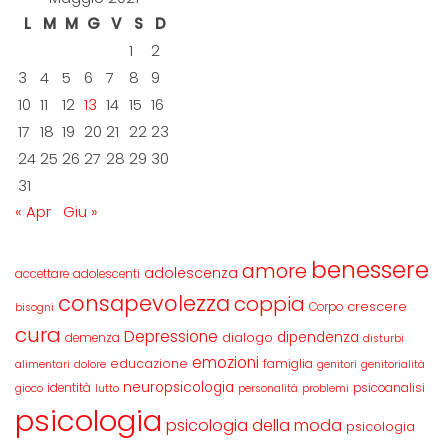
L
M
M
G
V
S
D
1
2
3
4
5
6
7
8
9
10
11
12
13
14
15
16
17
18
19
20
21
22
23
24
25
26
27
28
29
30
31
« Apr
Giu »
benessere
amore
adolescenza
accettare
adolescenti
consapevolezza
coppia
crescere
Corpo
bisogni
cura
Depressione
dipendenza
dialogo
demenza
disturbi
emozioni
educazione
famiglia
alimentari
dolore
genitori
genitorialità
neuropsicologia
identità
psicoanalisi
gioco
lutto
personalità
problemi
psicologia
psicologia della moda
psicologia