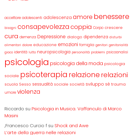
benessere
amore
adolescenza
accettare
adolescenti
consapevolezza
coppia
crescere
Corpo
bisogni
cura
Depressione
dipendenza
dialogo
demenza
disturbi
emozioni
educazione
famiglia
alimentari
dolore
genitori
genitorialità
neuropsicologia
identità
psicoanalisi
gioco
lutto
personalità
problemi
psicologia
psicologia della moda
psicologia
psicoterapia
relazione
relazioni
sociale
sviluppo
scuola
sessualità
sè
Sesso
sociale
società
trauma
violenza
umore
Riccardo
su
Psicologia in Musica. Vaffanculo di Marco
Masini
,Francesco Curcio f
su
Shock and Awe
L’arte della guerra nelle relazioni