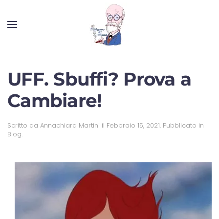
UFF. Sbuffi? Prova a
Cambiare!
Scritto da
Annachiara Martini
il
Febbraio 15, 2021
. Pubblicato in
Blog
.