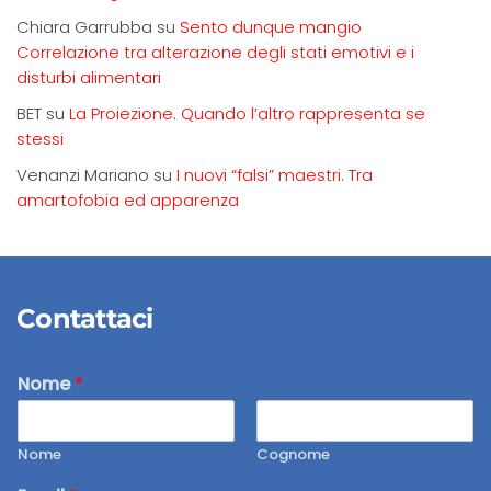
Chiara Garrubba
su
Sento dunque mangio
Correlazione tra alterazione degli stati emotivi e i
disturbi alimentari
BET
su
La Proiezione. Quando l’altro rappresenta se
stessi
Venanzi Mariano
su
I nuovi “falsi” maestri. Tra
amartofobia ed apparenza
Contattaci
Nome
*
Nome
Cognome