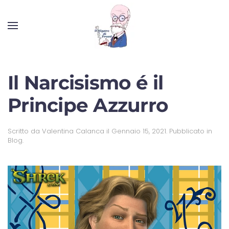
Il Narcisismo é il
Principe Azzurro
Scritto da
Valentina Calanca
il
Gennaio 15, 2021
. Pubblicato in
Blog
.