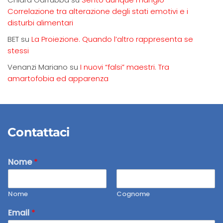
Correlazione tra alterazione degli stati emotivi e i
disturbi alimentari
BET
su
La Proiezione. Quando l’altro rappresenta se
stessi
Venanzi Mariano
su
I nuovi “falsi” maestri. Tra
amartofobia ed apparenza
Contattaci
Nome
*
Nome
Cognome
Email
*