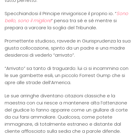
tutto perfetto.
Specchiandosi il Principe rinvigorisce il proprio io. “
Sono
bello, sono il migliore
” pensa tra sé e sé mentre si
prepara a varcare la soglia del Tribunale.
Promettente studioso, ravvede in Giurisprudenza la sua
giusta collocazione, spinto da un padre e una madre
desiderosi di vederlo “arrivato”.
“Arrivato” sa tanto di traguardo: lui ci si incammina con
le sue gambette esili, un piccolo Forrest Gump che si
apre alle strade dell’America.
Le sue arringhe diventano citazioni classiche e la
maestria con cui riesce a mantenere alta l’attenzione
del giudice lo fanno apparire come un giullare di corte
da cui farsi ammaliare. Qualcosa, come potete
immaginare, di totalmente estraneo e distante dal
cliente afflosciato sulla sedia che a parole difende.