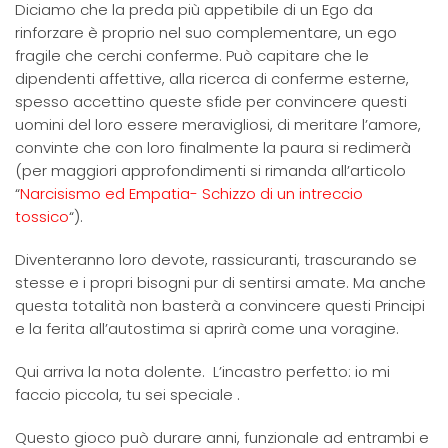
Diciamo che la preda più appetibile di un Ego da
rinforzare è proprio nel suo complementare, un ego
fragile che cerchi conferme. Può capitare che le
dipendenti affettive, alla ricerca di conferme esterne,
spesso accettino queste sfide per convincere questi
uomini del loro essere meravigliosi, di meritare l’amore,
convinte che con loro finalmente la paura si redimerà
(per maggiori approfondimenti si rimanda all’articolo
“
Narcisismo ed Empatia- Schizzo di un intreccio
tossico
“).
Diventeranno loro devote, rassicuranti, trascurando se
stesse e i propri bisogni pur di sentirsi amate. Ma anche
questa totalità non basterà a convincere questi Principi
e la ferita all’autostima si aprirà come una voragine.
Qui arriva la nota dolente. L’incastro perfetto: io mi
faccio piccola, tu sei speciale .
Questo gioco può durare anni, funzionale ad entrambi e