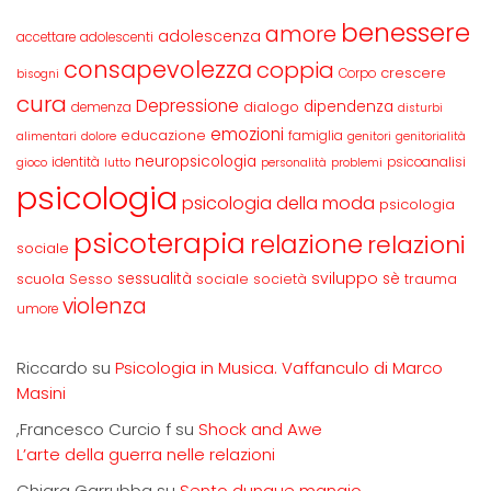
benessere
amore
adolescenza
accettare
adolescenti
consapevolezza
coppia
crescere
Corpo
bisogni
cura
Depressione
dipendenza
dialogo
demenza
disturbi
emozioni
educazione
famiglia
alimentari
dolore
genitori
genitorialità
neuropsicologia
identità
psicoanalisi
gioco
lutto
personalità
problemi
psicologia
psicologia della moda
psicologia
psicoterapia
relazione
relazioni
sociale
sviluppo
scuola
sessualità
sè
Sesso
sociale
società
trauma
violenza
umore
Riccardo
su
Psicologia in Musica. Vaffanculo di Marco
Masini
,Francesco Curcio f
su
Shock and Awe
L’arte della guerra nelle relazioni
Chiara Garrubba
su
Sento dunque mangio