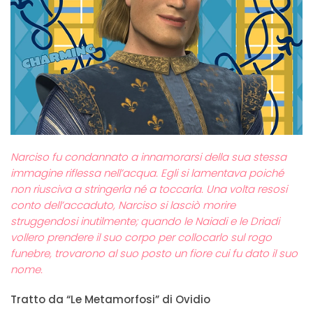
Narciso fu condannato a innamorarsi della sua stessa
immagine riflessa nell’acqua. Egli si lamentava poiché
non riusciva a stringerla né a toccarla. Una volta resosi
conto dell’accaduto, Narciso si lasciò morire
struggendosi inutilmente; quando le Naiadi e le Driadi
vollero prendere il suo corpo per collocarlo sul rogo
funebre, trovarono al suo posto un fiore cui fu dato il suo
nome.
Tratto da “Le Metamorfosi” di Ovidio